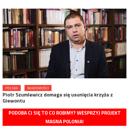
POLSKA
WIADOMOŚCI
Piotr Szumlewicz domaga się usunięcia krzyża z
Giewontu
PODOBA CI SIĘ TO CO ROBIMY? WESPRZYJ PROJEKT
MAGNA POLONIA!