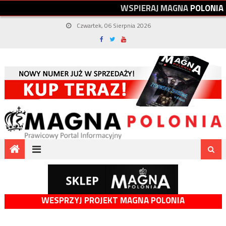
W
S
P
I
E
R
A
J
M
A
G
N
A
P
O
L
O
N
I
A
Czwartek, 06 Sierpnia 2026
WESPRZYJ PROJEKT MAGNA POLONIA