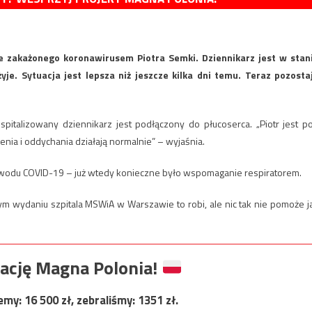
 zakażonego koronawirusem Piotra Semki. Dziennikarz jest w stan
żyje. Sytuacja jest lepsza niż jeszcze kilka dni temu. Teraz pozosta
italizowany dziennikarz jest podłączony do płucoserca. „Piotr jest p
enia i oddychania działają normalnie” – wyjaśnia.
z powodu COVID-19 – już wtedy konieczne było wspomaganie respiratorem.
ym wydaniu szpitala MSWiA w Warszawie to robi, ale nic tak nie pomoże j
ację Magna Polonia!
jemy:
16 500
zł, zebraliśmy:
1351
zł.