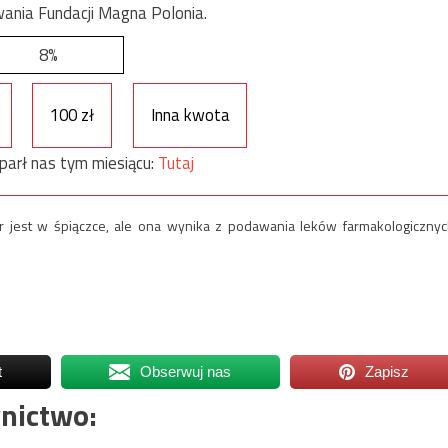
ania Fundacji Magna Polonia.
8%
100 zł
Inna kwota
parł nas tym miesiącu:
Tutaj
otr jest w śpiączce, ale ona wynika z podawania leków farmakologicznyc
t
Obserwuj nas
Zapisz
nictwo: