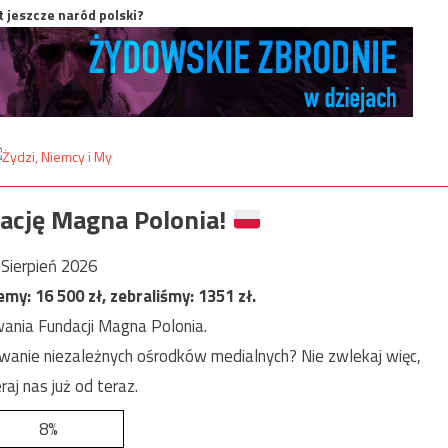
t jeszcze naród polski?
ację Magna Polonia!
Sierpień 2026
jemy:
16 500
zł, zebraliśmy:
1351
zł.
ania Fundacji Magna Polonia.
anie niezależnych ośrodków medialnych? Nie zwlekaj więc,
raj nas już od teraz.
8%