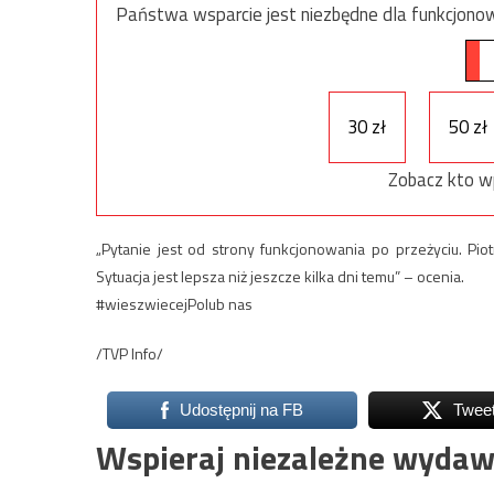
Państwa wsparcie jest niezbędne dla funkcjonow
30 zł
50 zł
Zobacz kto w
„Pytanie jest od strony funkcjonowania po przeżyciu. Pi
Sytuacja jest lepsza niż jeszcze kilka dni temu” – ocenia.
#wieszwiecejPolub nas
/TVP Info/
Udostępnij na FB
Twee
Wspieraj niezależne wydaw