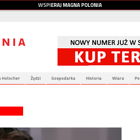
W
S
P
I
E
R
A
J
M
A
G
N
A
P
O
L
O
N
I
A
& Holocher
Żydzi
Gospodarka
Historia
Wiara
Po