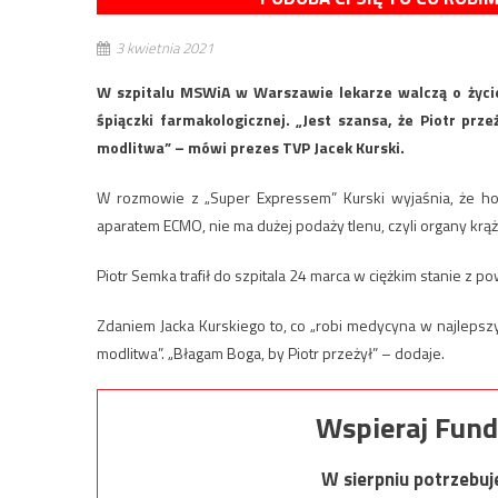
3 kwietnia 2021
W szpitalu MSWiA w Warszawie lekarze walczą o życie
śpiączki farmakologicznej. „Jest szansa, że Piotr prze
modlitwa” – mówi prezes TVP Jacek Kurski.
W rozmowie z „Super Expressem” Kurski wyjaśnia, że hosp
aparatem ECMO, nie ma dużej podaży tlenu, czyli organy krąż
Piotr Semka trafił do szpitala 24 marca w ciężkim stanie 
Zdaniem Jacka Kurskiego to, co „robi medycyna w najlepsz
modlitwa”. „Błagam Boga, by Piotr przeżył” – dodaje.
Wspieraj Fund
W sierpniu potrzebu