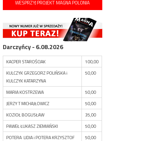
WESPRZYJ PROJEKT MAGNA POLONIA
Darczyńcy - 6.08.2026
KACPER STAROŚCIAK
100,00
KULCZYK GRZEGORZ POLIŃSKA i
50,00
KULCZYK KATARZYNA
MARIA KOSTRZEWA
50,00
JERZY T MICHAJŁOWICZ
50,00
KOZIOŁ BOGUSŁAW
35,00
PAWEŁ ŁUKASZ ZIEMIAŃSKI
50,00
POTERA LIDIA i POTERA KRZYSZTOF
50,00