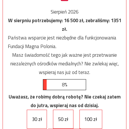
Sierpień 2026
W sierpniu potrzebujemy:
16 500
zł, zebraliśmy:
1351
zł.
Państwa wsparcie jest niezbędne dla funkcjonowania
Fundacji Magna Polonia.
Masz świadomość tego jak ważne jest przetrwanie
niezależnych ośrodków medialnych? Nie zwlekaj więc,
wspieraj nas już od teraz.
8%
Uważasz, że robimy dobrą robotę? Nie czekaj zatem
do jutra, wspieraj nas od dzisiaj.
30 zł
50 zł
100 zł