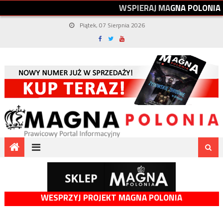
W
S
P
I
E
R
A
J
M
A
G
N
A
P
O
L
O
N
I
A
Piątek, 07 Sierpnia 2026
WESPRZYJ PROJEKT MAGNA POLONIA