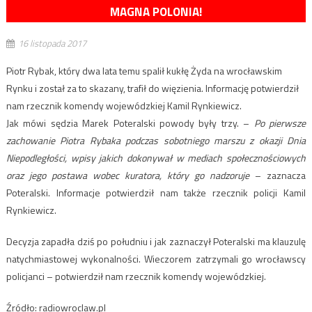
MAGNA POLONIA!
16 listopada 2017
Piotr Rybak, który dwa lata temu spalił kukłę Żyda na wrocławskim
Rynku i został za to skazany, trafił do więzienia. Informację potwierdził
nam rzecznik komendy wojewódzkiej Kamil Rynkiewicz.
Jak mówi sędzia Marek Poteralski powody były trzy. –
Po pierwsze
zachowanie Piotra Rybaka podczas sobotniego marszu z okazji Dnia
Niepodległości, wpisy jakich dokonywał w mediach społecznościowych
oraz jego postawa wobec kuratora, który go nadzoruje
– zaznacza
Poteralski. Informacje potwierdził nam także rzecznik policji Kamil
Rynkiewicz.
Decyzja zapadła dziś po południu i jak zaznaczył Poteralski ma klauzulę
natychmiastowej wykonalności. Wieczorem zatrzymali go wrocławscy
policjanci – potwierdził nam rzecznik komendy wojewódzkiej.
Źródło: radiowroclaw.pl