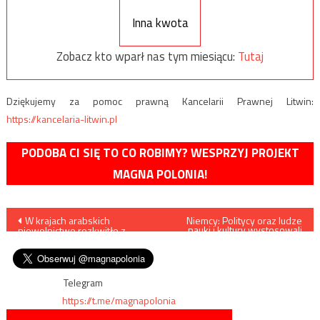
Inna kwota
Zobacz kto wparł nas tym miesiącu:
Tutaj
Dziękujemy za pomoc prawną Kancelarii Prawnej Litwin:
https://kancelaria-litwin.pl
PODOBA CI SIĘ TO CO ROBIMY? WESPRZYJ PROJEKT
MAGNA POLONIA!
Nawigacja
W krajach arabskich
Niemcy: Politycy oraz ludze
nauki i kultury wystosowali
niewolnictwo rozkwitło z
apel do Bundestagu, w którym
wpisu
nową siłą
domagają się budowy
pomnika polskich ofiar
wojny
Telegram
https://t.me/magnapolonia