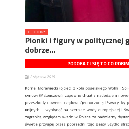
FELIETONY
Pionki i figury w politycznej 
dobrze…
PODOBA CI SIĘ TO CO ROBI
2 stycznia 2018
Kornel Morawiecki (ojciec) z koła poselskiego Wolni i So
synowi (Mateuszowi); zapewne chciał z nadejściem noweg
przeszkody nowemu rządowi Zjednoczonej Prawicy, by pr
unijnych – wypłynąć na szerokie wody europejskiej i św
zagranicą względem władz w Polsce za nadmierny dystan
świetle przyjętej przez poprzedni rząd Beaty Szydło str