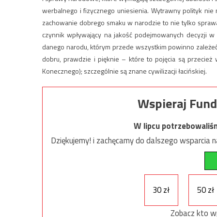
werbalnego i fizycznego uniesienia. Wytrawny polityk nie
zachowanie dobrego smaku w narodzie to nie tylko sprawa t
czynnik wpływający na jakość podejmowanych decyzji w p
danego narodu, którym przede wszystkim powinno zależeć 
dobru, prawdzie i pięknie – które to pojęcia są przecież w
Konecznego); szczególnie są znane cywilizacji łacińskiej.
Wspieraj Fund
W lipcu potrzebowaliś
Dziękujemy! i zachęcamy do dalszego wsparcia na
30 zł
50 zł
Zobacz kto w