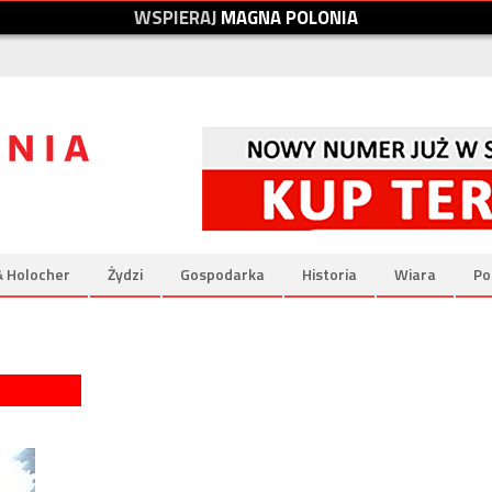
W
S
P
I
E
R
A
J
M
A
G
N
A
P
O
L
O
N
I
A
& Holocher
Żydzi
Gospodarka
Historia
Wiara
Po