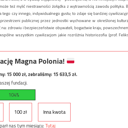
 może też mylić niestrawności żołądka z wytrawnością zawodu polityka. 
ego czy innego, indywidualnego gustu; to zdaje się bardziej cywilizacyj
rzestrzeni publicznej przez jednostki wychowane w określonej kultur
na: zdrowiu i bezpieczeństwie obywateli, bogactwie kraju, powszechne
spólne wszystkim cywilizacjom jakie rozróżnia historiozofia (prof. Felik
ację Magna Polonia!
my:
15 000
zł, zebraliśmy:
15 633,5
zł.
szej fundacji.
104%
100 zł
Inna kwota
parł nas tym miesiącu:
Tutaj