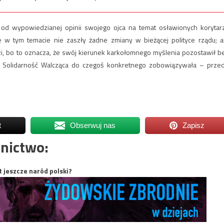
 od wypowiedzianej opinii swojego ojca na temat osławionych korytar
e w tym temacie nie zaszły żadne zmiany w bieżącej polityce rządu; a
i, bo to oznacza, że swój kierunek karkołomnego myślenia pozostawił b
u Solidarność Walcząca do czegoś konkretnego zobowiązywała – prze
t
Obserwuj nas
Zapisz
nictwo:
t jeszcze naród polski?