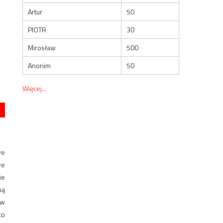
Artur
50
PIOTR
30
Mirosław
500
Anonim
50
Więcej...
we
we
ie
ną
 w
co