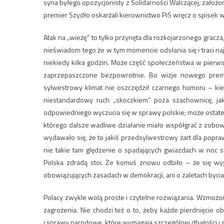
syna byłego opozycjonisty z Solidarności Walczącej, założ
premier Szydło oskarżali kierownictwo PiS wręcz o spisek
Atak na „wieżę” to tylko przynęta dla rozkojarzonego gracz
nieświadom tego że w tym momencie odsłania się i traci naj
niekiedy kilka godzin. Może część społeczeństwa w pier
zaprzepaszczone bezpowrotnie. Bo wizje nowego premie
sylwestrowy klimat nie oszczędził czarnego humoru – kie
niestandardowy ruch „skoczkiem” poza szachownicę, j
odpowiedniego wyczucia się w sprawy polskie; może ostatec
którego dalsze wadliwe działanie miało współgrać z zobow
wydawało się, że to jakiś przedsylwestrowy żart dla popra
nie takie tam ględzenie o spadających gwiazdach w noc 
Polska zdradą stoi. Że komuś znowu odbiło – że się wygł
obowiązujących zasadach w demokracji, ani o zaletach bycia
Polacy zwykle wolą proste i czytelne rozwiązania. Wzmo
zagrożenia. Nie chodzi też o to, żeby każde pierdnięcie o
i sprawy narodowe, które wymagają szczególnej dbałości i s