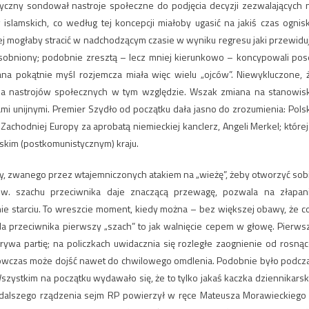
yczny sondował nastroje społeczne do podjęcia decyzji zezwalających 
islamskich, co według tej koncepcji miałoby ugasić na jakiś czas ognis
cej mogłaby stracić w nadchodzącym czasie w wyniku regresu jaki przewidu
osobniony; podobnie zresztą – lecz mniej kierunkowo – koncypowali pos
ana pokątnie myśl rozjemcza miała więc wielu „ojców”. Niewykluczone, 
ia nastrojów społecznych w tym względzie. Wszak zmiana na stanowis
ami unijnymi. Premier Szydło od początku dała jasno do zrozumienia: Pols
Zachodniej Europy za aprobatą niemieckiej kanclerz, Angeli Merkel; której
skim (postkomunistycznym) kraju.
cy, zwanego przez wtajemniczonych atakiem na „wieżę”, żeby otworzyć sob
zw. szachu przeciwnika daje znaczącą przewagę, pozwala na złapan
 starciu. To wreszcie moment, kiedy można – bez większej obawy, że c
Dla przeciwnika pierwszy „szach” to jak walnięcie cepem w głowę. Pierws
ywa partię; na policzkach uwidacznia się rozległe zaognienie od rosnąc
ę wówczas może dojść nawet do chwilowego omdlenia. Podobnie było podcz
zystkim na początku wydawało się, że to tylko jakaś kaczka dziennikarsk
y dalszego rządzenia sejm RP powierzył w ręce Mateusza Morawieckiego