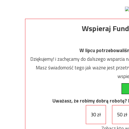
Wspieraj Fund
W lipcu potrzebowaliś
Dziękujemy! i zachęcamy do dalszego wsparcia na
Masz świadomość tego jak ważne jest przetrw
wspie
Uważasz, że robimy dobrą robotę? Ni
30 zł
50 zł
Zobacz kto w