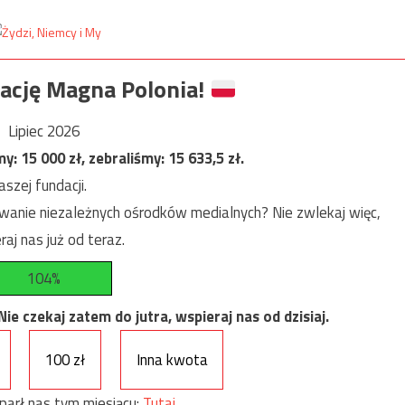
ację Magna Polonia!
Lipiec 2026
my:
15 000
zł, zebraliśmy:
15 633,5
zł.
szej fundacji.
anie niezależnych ośrodków medialnych? Nie zwlekaj więc,
raj nas już od teraz.
104%
e czekaj zatem do jutra, wspieraj nas od dzisiaj.
100 zł
Inna kwota
parł nas tym miesiącu:
Tutaj