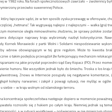
onej w 1982 roku. Na forach społecznościowych zawrzało – zwolennicy był
 wymierzony przeciwko suwerennej Polsce.
a, który łapczywie sądzi, że w ten sposób zyska przewagę w ofensywie, ch
częściej „hetmana”. Tak wygrywają najlepsi z najlepszymi – walka (gra) tr
wszym momencie uległa mimowolnemu złudzeniu, że sprawy polskie zosta
ra dotyczące naprawy kraju wybrzmiały nazbyt kolorystycznie. Naw
dy Kornek Morawiecki z partii Wolni i Solidarni niespodziewanie wykon
akby wbrew obowiązującym w tej grze regułom. Może to kwestia bra
znie o takim podejściu przesądził źle funkcjonujący mechanizm relokacyjn
iązaniami na jakie przystał poprzedni rząd Ewy Kopacz (PO). Przez mome
wienie humoru. Nie wszystkim jednak było do śmiechu. Troska o los kraju 
sylwestrową. Znowu w Internecie posypały się negatywne komentarze, 
upił kolejny narwaniec i zakpił z powagi sytuacji, nie myśląc w ogóle
 u siebie – w kraju wolnym od islamskiego terroru.
żona koncentracja społeczeństwa następuje dopiero w momencie poważne
bywatela roznosiło się z hukiem po całym kraju. Niemniej jednak są tema
taranności, a w sytuacji wyjątkowej – poświęcenia; w nie mniejszym stopn