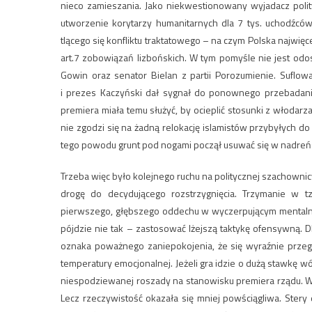
nieco zamieszania. Jako niekwestionowany wyjadacz polit
utworzenie korytarzy humanitarnych dla 7 tys. uchodźców 
tlącego się konfliktu traktatowego – na czym Polska najwię
art.7 zobowiązań lizbońskich. W tym pomyśle nie jest od
Gowin oraz senator Bielan z partii Porozumienie. Suflow
i prezes Kaczyński dał sygnał do ponownego przebadan
premiera miała temu służyć, by ocieplić stosunki z włodarz
nie zgodzi się na żadną relokację islamistów przybyłych do 
tego powodu grunt pod nogami począł usuwać się w nadreń
Trzeba więc było kolejnego ruchu na politycznej szachowni
drogę do decydującego rozstrzygnięcia. Trzymanie w t
pierwszego, głębszego oddechu w wyczerpującym mentalnie
pójdzie nie tak – zastosować lżejszą taktykę ofensywną. 
oznaka poważnego zaniepokojenia, że się wyraźnie przegr
temperatury emocjonalnej. Jeżeli gra idzie o dużą stawk
niespodziewanej roszady na stanowisku premiera rządu. Ws
Lecz rzeczywistość okazała się mniej powściągliwa. Ster