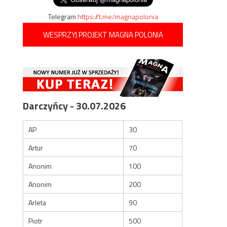
Telegram
https://t.me/magnapolonia
WESPRZYJ PROJEKT MAGNA POLONIA
Darczyńcy - 30.07.2026
AP
30
Artur
70
Anonim
100
Anonim
200
Arleta
90
Piotr
500