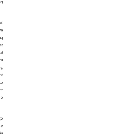
ej
oć
wa
ną
et
ał
ku
y,
nt
to
że
 o
go
ty
iu