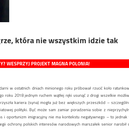
grze, która nie wszystkim idzie tak
MY? WESPRZYJ PROJEKT MAGNA POLONIA!
lidarni w ostatnich dniach minionego roku próbował rzucić koło ratunko
o roku 2018 jednym ruchem wątłej ręki usunąć z drogi wszelkie możli
zyszła kariera (syna) mogła już bez większych przeszkód – szczególn
iatowej polityki. Być może sam zamiar poradzenia sobie z nieprzychyl
s i oportunizm imigracyjny nie ma kontekstu negatywnego – to jednak
ategii ochrony polskich interesów narodowych marszałek senior narobił 