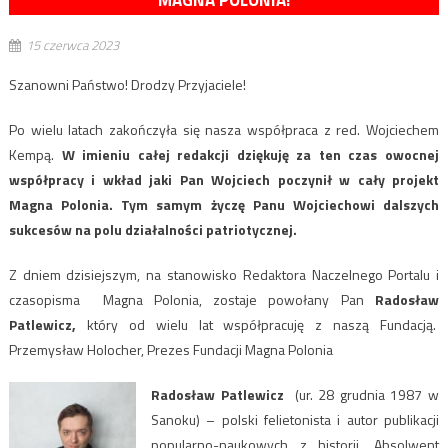
MAGNA POLONIA!
15 czerwca 2023
Szanowni Państwo!
Drodzy Przyjaciele!
Po wielu latach zakończyła się nasza współpraca z red. Wojciechem
Kempą.
W imieniu całej redakcji dziękuję za ten czas owocnej
współpracy i wkład jaki Pan Wojciech poczynił w cały projekt
Magna Polonia. Tym samym życzę Panu Wojciechowi dalszych
sukcesów na polu działalności patriotycznej.
Z dniem dzisiejszym, na stanowisko Redaktora Naczelnego Portalu i
czasopisma Magna Polonia, zostaje powołany Pan
Radosław
Patlewicz,
który od wielu lat współpracuję z naszą Fundacją.
Przemysław Holocher, Prezes Fundacji Magna Polonia
Radosław Patlewicz
(ur. 28 grudnia 1987 w
Sanoku) – polski felietonista i autor publikacji
popularno-naukowych z historii. Absolwent