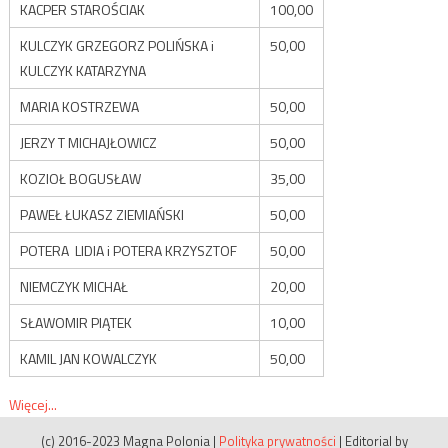
KACPER STAROŚCIAK
100,00
KULCZYK GRZEGORZ POLIŃSKA i
50,00
KULCZYK KATARZYNA
MARIA KOSTRZEWA
50,00
JERZY T MICHAJŁOWICZ
50,00
KOZIOŁ BOGUSŁAW
35,00
PAWEŁ ŁUKASZ ZIEMIAŃSKI
50,00
POTERA LIDIA i POTERA KRZYSZTOF
50,00
NIEMCZYK MICHAŁ
20,00
SŁAWOMIR PIĄTEK
10,00
KAMIL JAN KOWALCZYK
50,00
Więcej...
(c) 2016-2023 Magna Polonia
|
Polityka prywatności
|
Editorial by