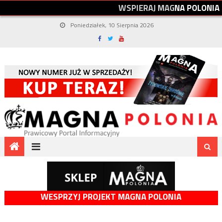
W
S
P
I
E
R
A
J
M
A
G
N
A
P
O
L
O
N
I
A
Poniedziałek, 10 Sierpnia 2026
WESPRZYJ PROJEKT MAGNA POLONIA