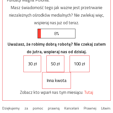
Fundacji Magna Polonia.
Masz świadomość tego jak ważne jest przetrwanie
niezależnych ośrodków medialnych? Nie zwlekaj więc,
wspieraj nas już od teraz.
8%
Uważasz, że robimy dobrą robotę? Nie czekaj zatem
do jutra, wspieraj nas od dzisiaj.
30 zł
50 zł
100 zł
Inna kwota
Zobacz kto wparł nas tym miesiącu:
Tutaj
Dziękujemy za pomoc prawną Kancelarii Prawnej Litwin: