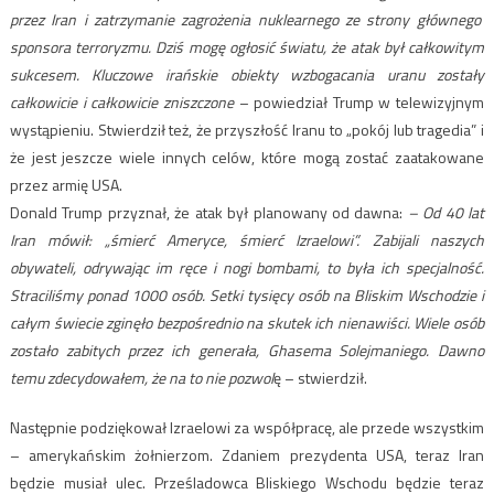
przez Iran i zatrzymanie zagrożenia nuklearnego ze strony głównego
sponsora terroryzmu. Dziś mogę ogłosić światu, że atak był całkowitym
sukcesem. Kluczowe irańskie obiekty wzbogacania uranu zostały
całkowicie i całkowicie zniszczone
– powiedział Trump w telewizyjnym
wystąpieniu. Stwierdził też, że przyszłość Iranu to „pokój lub tragedia” i
że jest jeszcze wiele innych celów, które mogą zostać zaatakowane
przez armię USA.
Donald Trump przyznał, że atak był planowany od dawna:
– Od 40 lat
Iran mówił: „śmierć Ameryce, śmierć Izraelowi”. Zabijali naszych
obywateli, odrywając im ręce i nogi bombami, to była ich specjalność.
Straciliśmy ponad 1000 osób. Setki tysięcy osób na Bliskim Wschodzie i
całym świecie zginęło bezpośrednio na skutek ich nienawiści. Wiele osób
zostało zabitych przez ich generała, Ghasema Solejmaniego. Dawno
temu zdecydowałem, że na to nie pozwol
ę – stwierdził.
Następnie podziękował Izraelowi za współpracę, ale przede wszystkim
– amerykańskim żołnierzom. Zdaniem prezydenta USA, teraz Iran
będzie musiał ulec. Prześladowca Bliskiego Wschodu będzie teraz