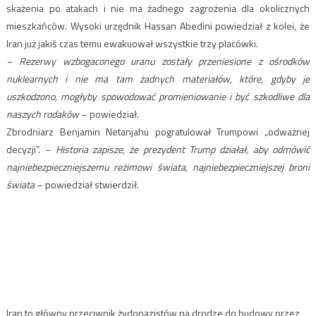
skażenia po atakach i nie ma żadnego zagrożenia dla okolicznych
mieszkańców. Wysoki urzędnik Hassan Abedini powiedział z kolei, że
Iran już jakiś czas temu ewakuował wszystkie trzy placówki.
– Rezerwy wzbogaconego uranu zostały przeniesione z ośrodków
nuklearnych i nie ma tam żadnych materiałów, które, gdyby je
uszkodzono, mogłyby spowodować promieniowanie i być szkodliwe dla
naszych rodaków
– powiedział.
Zbrodniarz Benjamin Netanjahu pogratulował Trumpowi „odważnej
decyzji”.
–
Historia zapisze, że prezydent Trump działał, aby odmówić
najniebezpieczniejszemu reżimowi świata, najniebezpieczniejszej broni
świata
– powiedział stwierdził.
Iran to główny przeciwnik żydonazistów na drodze do budowy przez