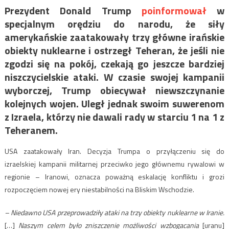
Prezydent Donald Trump
poinformował
w
specjalnym orędziu do narodu, że siły
amerykańskie zaatakowały trzy główne irańskie
obiekty nuklearne i ostrzegł Teheran, że jeśli nie
zgodzi się na pokój, czekają go jeszcze bardziej
niszczycielskie ataki. W czasie swojej kampanii
wyborczej, Trump obiecywał niewszczynanie
kolejnych wojen. Uległ jednak swoim suwerenom
z Izraela, którzy nie dawali rady w starciu 1 na 1 z
Teheranem.
USA zaatakowały Iran. Decyzja Trumpa o przyłączeniu się do
izraelskiej kampanii militarnej przeciwko jego głównemu rywalowi w
regionie – Iranowi, oznacza poważną eskalację konfliktu i grozi
rozpoczęciem nowej ery niestabilności na Bliskim Wschodzie.
– Niedawno USA przeprowadziły ataki na trzy obiekty nuklearne w Iranie.
[…]
Naszym celem było zniszczenie możliwości wzbogacania
[uranu]