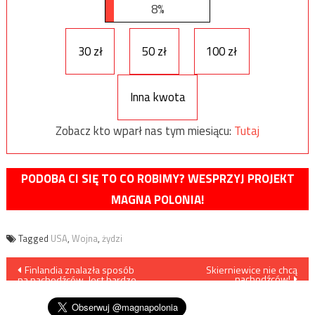
8%
30 zł
50 zł
100 zł
Inna kwota
Zobacz kto wparł nas tym miesiącu:
Tutaj
PODOBA CI SIĘ TO CO ROBIMY? WESPRZYJ PROJEKT
MAGNA POLONIA!
Tagged
USA
,
Wojna
,
żydzi
Nawigacja
Finlandia znalazła sposób
Skierniewice nie chcą
nachodźców!
na nachodźców. Jest bardzo
wpisu
prosty