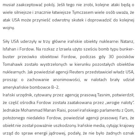
musiał zaakceptować pokój. Jeśli tego nie zrobi, kolejne ataki będą o
wiele silniejsze i znacznie łatwiejsze Tymczasem wiele osób uważa, że
atak USA może przynieść odwrotny skutek i doprowadzić do kolejnej
wojny.
Siły USA uderzyły w trzy główne irańskie obiekty nuklearne: Natanz,
Isfahan i Fordow. Na rozkaz z Izraela użyto sześciu bomb typu bunker-
buster przeciwko obiektowi Fordow, podczas gdy 30 pocisków
Tomahawk zostało wystrzelonych w kierunku pozostałych obiektów
nuklearnych. Jak powiedział agencji Reuters przedstawiciel władz USA,
prosząc o zachowanie anonimowości, w nalotach brały udział
amerykańskie bombowce B-2.
Irański urzędnik, cytowany przez agencję prasową Tasnim, potwierdził,
że część ośrodka Fordow została zaatakowana przez „wrogie naloty”.
Jednakże Mohammad Manan Raisi, poseł irańskiego parlamentu z Qom,
położonego niedaleko Fordow, powiedział agencji prasowej Fars, że
obiekt nie został poważnie uszkodzony. Irańskie media, cytując krajowy
urząd do spraw energii jądrowej, podały, że nie było żadnych oznak