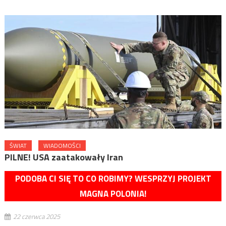
ŚWIAT
WIADOMOŚCI
PILNE! USA zaatakowały Iran
PODOBA CI SIĘ TO CO ROBIMY? WESPRZYJ PROJEKT
MAGNA POLONIA!
22 czerwca 2025