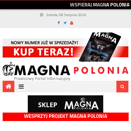
W
S
P
I
E
R
A
J
M
A
G
N
A
P
O
L
O
N
I
A
Sobota, 08 Sierpnia 2026
WESPRZYJ PROJEKT MAGNA POLONIA