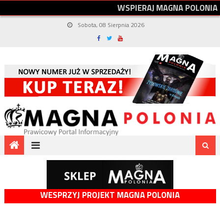
W
S
P
I
E
R
A
J
M
A
G
N
A
P
O
L
O
N
I
A
Sobota, 08 Sierpnia 2026
WESPRZYJ PROJEKT MAGNA POLONIA