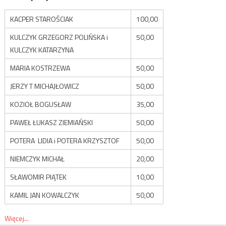
KACPER STAROŚCIAK
100,00
KULCZYK GRZEGORZ POLIŃSKA i
50,00
KULCZYK KATARZYNA
MARIA KOSTRZEWA
50,00
JERZY T MICHAJŁOWICZ
50,00
KOZIOŁ BOGUSŁAW
35,00
PAWEŁ ŁUKASZ ZIEMIAŃSKI
50,00
POTERA LIDIA i POTERA KRZYSZTOF
50,00
NIEMCZYK MICHAŁ
20,00
SŁAWOMIR PIĄTEK
10,00
KAMIL JAN KOWALCZYK
50,00
Więcej...