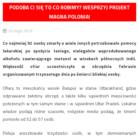
PODOBA CI SIĘ TO CO ROBIMY? WESPRZYJ PROJEKT
MAGNA POLONIA!
9 lutego 2019
Co najmniej 92 osoby zmarły a wiele innych potrzebowało pomocy
lekarskiej po spożyciu taniego, nielegalnie wyprodukowanego
alkoholu zawierającego metanol w wioskach północnych Indii.
Większość ofiar uczestniczyła w obrzędzie Tehravin
organizowanym trzynastego dnia po śmierci bliskiej osoby.
Ofiary to mieszkańcy wioski Balupur w stanie Uttarakhand, gdzie
odprawiano żałobny obrzęd, a także kilku sąsiednich miejscowości
położonych w tym samym stanie i w sąsiednim Uttar Pradeś. Lokalne
władze podają różne szacunki, indyjskie media podają, że śmierć
poniosło od 52 do 57 osób.
Policja aresztowała trzydzieści osób, w tym domniemanych