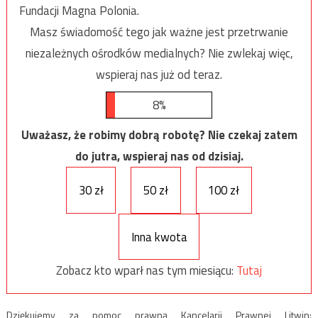
Fundacji Magna Polonia.
Masz świadomość tego jak ważne jest przetrwanie
niezależnych ośrodków medialnych? Nie zwlekaj więc,
wspieraj nas już od teraz.
8%
Uważasz, że robimy dobrą robotę? Nie czekaj zatem
do jutra, wspieraj nas od dzisiaj.
30 zł
50 zł
100 zł
Inna kwota
Zobacz kto wparł nas tym miesiącu:
Tutaj
Dziękujemy za pomoc prawną Kancelarii Prawnej Litwin: