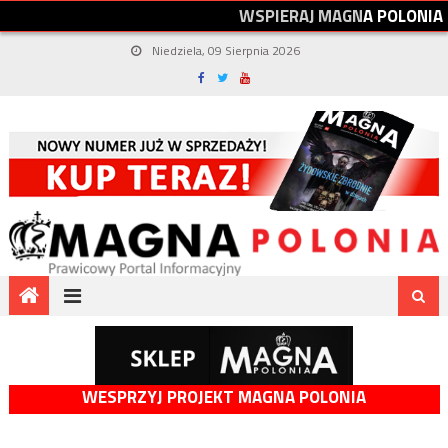
W
S
P
I
E
R
A
J
M
A
G
N
A
P
O
L
O
N
I
A
Niedziela, 09 Sierpnia 2026
WESPRZYJ PROJEKT MAGNA POLONIA