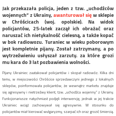
Jak przekazała policja, jeden z tzw. „uchodźców
wojennych” z Ukrainy,
awanturował się
w sklepie
w Chróścicach (woj. opolskie). Na widok
policjantów, 25-latek zaczął ich obrażać oraz
naruszać ich nietykalność cielesną, a także kopać
w bok radiowozu. Turaniec w wieku poborowym
jest kompletnie pijany. Z
ostał zatrzymany, a po
wytrzeźwieniu usłyszał zarzuty. za które grozi
mu kara do 3 lat pozbawienia wolności.
Pijany Ukrainiec zaatakował policjantów i skopał radiowóz. Kilka dni
temu, w miejscowości Chróścice sprzedawczyni jednego z lokalnych
sklepów, poinformowała policjantów, że wewnątrz marketu znajduje
się agresywny i nietrzeźwy klient, tzw. „uchodźca wojenny” z Ukrainy.
Funkcjonariusze natychmiast podjęli interwencję, jednak w jej trakcie
Ukrainiec wciąż zachowywał się agresywnie. W stosunku do
policjantów miał kierować wulgaryzmy, szarpać ich oraz grozić śmiercią.