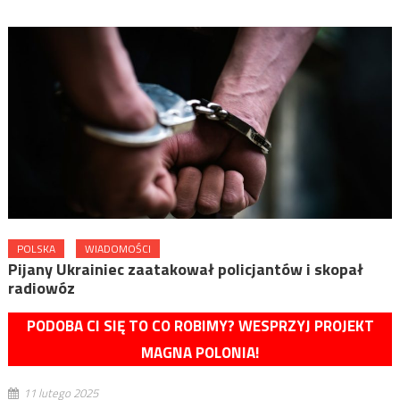
POLSKA
WIADOMOŚCI
Pijany Ukrainiec zaatakował policjantów i skopał
radiowóz
PODOBA CI SIĘ TO CO ROBIMY? WESPRZYJ PROJEKT
MAGNA POLONIA!
11 lutego 2025