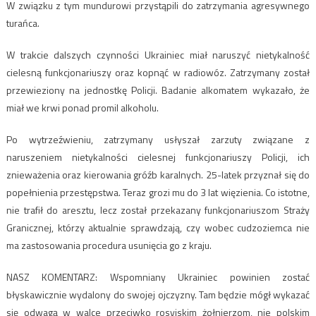
W związku z tym mundurowi przystąpili do zatrzymania agresywnego
turańca.
W trakcie dalszych czynności Ukrainiec miał naruszyć nietykalność
cielesną funkcjonariuszy oraz kopnąć w radiowóz. Zatrzymany został
przewieziony na jednostkę Policji. Badanie alkomatem wykazało, że
miał we krwi ponad promil alkoholu.
Po wytrzeźwieniu, zatrzymany usłyszał zarzuty związane z
naruszeniem nietykalności cielesnej funkcjonariuszy Policji, ich
znieważenia oraz kierowania gróźb karalnych. 25-latek przyznał się do
popełnienia przestępstwa. Teraz grozi mu do 3 lat więzienia. Co istotne,
nie trafił do aresztu, lecz został przekazany funkcjonariuszom Straży
Granicznej, którzy aktualnie sprawdzają, czy wobec cudzoziemca nie
ma zastosowania procedura usunięcia go z kraju.
NASZ KOMENTARZ: Wspomniany Ukrainiec powinien zostać
błyskawicznie wydalony do swojej ojczyzny. Tam będzie mógł wykazać
się odwagą w walce przeciwko rosyjskim żołnierzom, nie polskim