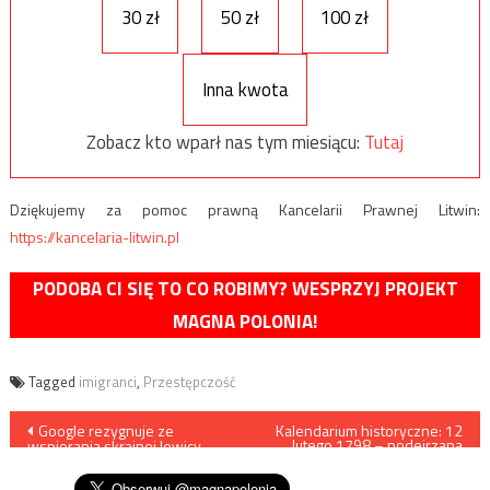
30 zł
50 zł
100 zł
Inna kwota
Zobacz kto wparł nas tym miesiącu:
Tutaj
Dziękujemy za pomoc prawną Kancelarii Prawnej Litwin:
https://kancelaria-litwin.pl
PODOBA CI SIĘ TO CO ROBIMY? WESPRZYJ PROJEKT
MAGNA POLONIA!
Tagged
imigranci
,
Przestępczość
Nawigacja
Google rezygnuje ze
Kalendarium historyczne: 12
lutego 1798 – podejrzana
wspierania skrajnej lewicy.
śmierć króla Poniatowskiego
wpisu
Zmienił swój kalendarz