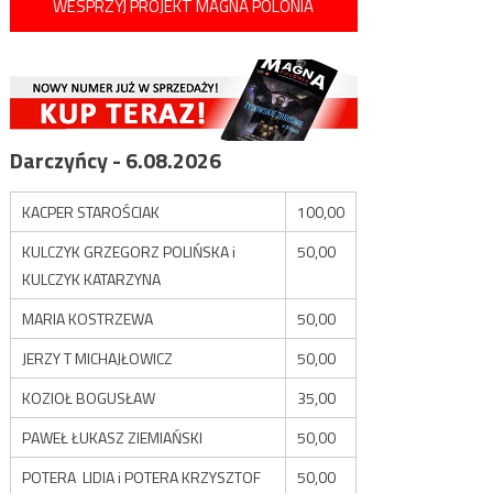
WESPRZYJ PROJEKT MAGNA POLONIA
Darczyńcy - 6.08.2026
KACPER STAROŚCIAK
100,00
KULCZYK GRZEGORZ POLIŃSKA i
50,00
KULCZYK KATARZYNA
MARIA KOSTRZEWA
50,00
JERZY T MICHAJŁOWICZ
50,00
KOZIOŁ BOGUSŁAW
35,00
PAWEŁ ŁUKASZ ZIEMIAŃSKI
50,00
POTERA LIDIA i POTERA KRZYSZTOF
50,00