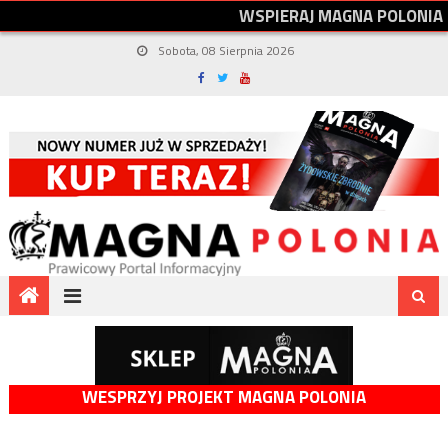
W
S
P
I
E
R
A
J
M
A
G
N
A
P
O
L
O
N
I
A
Sobota, 08 Sierpnia 2026
WESPRZYJ PROJEKT MAGNA POLONIA