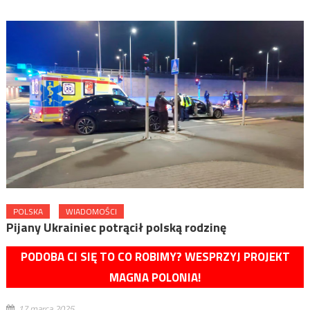
POLSKA
WIADOMOŚCI
Pijany Ukrainiec potrącił polską rodzinę
PODOBA CI SIĘ TO CO ROBIMY? WESPRZYJ PROJEKT
MAGNA POLONIA!
17 marca 2025