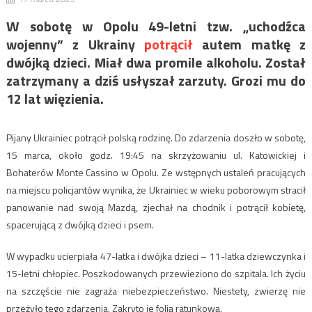
W sobotę w Opolu 49-letni tzw. „uchodźca
wojenny” z Ukrainy
potrącił
autem matkę z
dwójką dzieci. Miał dwa promile alkoholu. Został
zatrzymany a dziś usłyszał zarzuty. Grozi mu do
12 lat więzienia.
Pijany Ukrainiec potrącił polską rodzinę. Do zdarzenia doszło w sobotę,
15 marca, około godz. 19:45 na skrzyżowaniu ul. Katowickiej i
Bohaterów Monte Cassino w Opolu. Ze wstępnych ustaleń pracujących
na miejscu policjantów wynika, że Ukrainiec w wieku poborowym stracił
panowanie nad swoją Mazdą, zjechał na chodnik i potrącił kobietę,
spacerującą z dwójką dzieci i psem.
W wypadku ucierpiała 47-latka i dwójka dzieci – 11-latka dziewczynka i
15-letni chłopiec. Poszkodowanych przewieziono do szpitala. Ich życiu
na szczęście nie zagraża niebezpieczeństwo. Niestety, zwierzę nie
przeżyło tego zdarzenia. Zakryto je folią ratunkową.