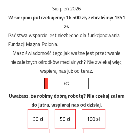
Sierpień 2026
W sierpniu potrzebujemy:
16 500
zł, zebraliśmy:
1351
zł.
Państwa wsparcie jest niezbędne dla funkcjonowania
Fundacji Magna Polonia.
Masz świadomość tego jak ważne jest przetrwanie
niezależnych ośrodków medialnych? Nie zwlekaj więc,
wspieraj nas już od teraz.
8%
Uważasz, że robimy dobrą robotę? Nie czekaj zatem
do jutra, wspieraj nas od dzisiaj.
30 zł
50 zł
100 zł