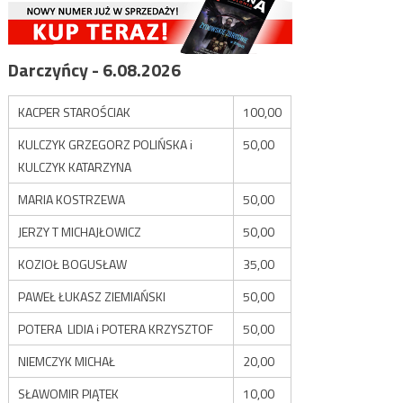
Darczyńcy - 6.08.2026
KACPER STAROŚCIAK
100,00
KULCZYK GRZEGORZ POLIŃSKA i
50,00
KULCZYK KATARZYNA
MARIA KOSTRZEWA
50,00
JERZY T MICHAJŁOWICZ
50,00
KOZIOŁ BOGUSŁAW
35,00
PAWEŁ ŁUKASZ ZIEMIAŃSKI
50,00
POTERA LIDIA i POTERA KRZYSZTOF
50,00
NIEMCZYK MICHAŁ
20,00
SŁAWOMIR PIĄTEK
10,00