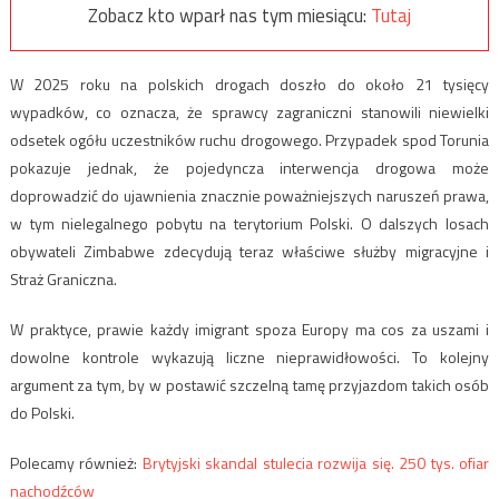
Zobacz kto wparł nas tym miesiącu:
Tutaj
W 2025 roku na polskich drogach doszło do około 21 tysięcy
wypadków, co oznacza, że sprawcy zagraniczni stanowili niewielki
odsetek ogółu uczestników ruchu drogowego. Przypadek spod Torunia
pokazuje jednak, że pojedyncza interwencja drogowa może
doprowadzić do ujawnienia znacznie poważniejszych naruszeń prawa,
w tym nielegalnego pobytu na terytorium Polski. O dalszych losach
obywateli Zimbabwe zdecydują teraz właściwe służby migracyjne i
Straż Graniczna.
W praktyce, prawie każdy imigrant spoza Europy ma cos za uszami i
dowolne kontrole wykazują liczne nieprawidłowości. To kolejny
argument za tym, by w postawić szczelną tamę przyjazdom takich osób
do Polski.
Polecamy również:
Brytyjski skandal stulecia rozwija się. 250 tys. ofiar
nachodźców