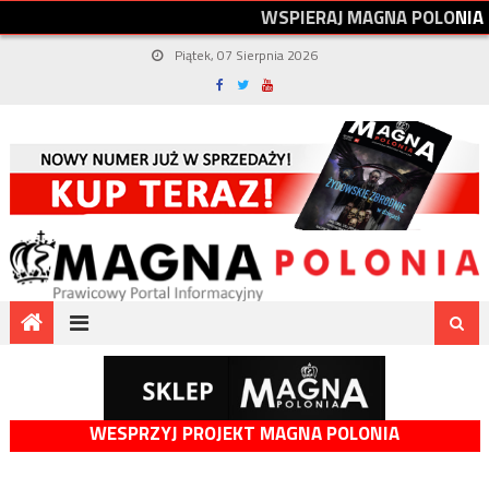
W
S
P
I
E
R
A
J
M
A
G
N
A
P
O
L
O
N
I
A
Piątek, 07 Sierpnia 2026
WESPRZYJ PROJEKT MAGNA POLONIA