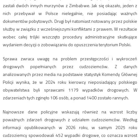
zastali dwóch innych murzynów z Zimbabwe. Jak się okazało, jeden z
nich przebywał w Polsce nielegalnie, nie posiadając ważnych
dokumentów pobytowych. Drugi był natomiast notowany przez polskie
służby w związku z wcześniejszymi konfliktami z prawem. W rezultacie
wobec całej trójki wszczęto procedury administracyjne skutkujące
wydaniem decyzji o zobowiązaniu do opuszczenia terytorium Polski.
Sprawa zwraca uwagę na problem przestępczości i wykroczeń
drogowych popełnianych przez cudzoziemców. Z danych
analizowanych przez media na podstawie statystyk Komendy Głównej
Policji wynika, że w 2024 roku kierowcy nieposiadający polskiego
obywatelstwa byli sprawcami 1179 wypadków drogowych. W
zdarzeniach tych zginęło 106 osób, a ponad 1400 zostało rannych.
Najnowsze dane policyjne wskazują również na wzrost liczby
poważnych zdarzeń drogowych z udziałem cudzoziemców. Według
informacji opublikowanych w 2026 roku, w samym 2025 roku
cudzoziemcy spowodowali 452 wypadki drogowe, co oznacza wzrost