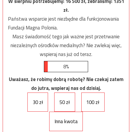
W sierpniu potrzebujemy:
16 500
zł, zebraliśmy:
1351
zł.
Państwa wsparcie jest niezbędne dla funkcjonowania
Fundacji Magna Polonia.
Masz świadomość tego jak ważne jest przetrwanie
niezależnych ośrodków medialnych? Nie zwlekaj więc,
wspieraj nas już od teraz.
8%
Uważasz, że robimy dobrą robotę? Nie czekaj zatem
do jutra, wspieraj nas od dzisiaj.
30 zł
50 zł
100 zł
Inna kwota