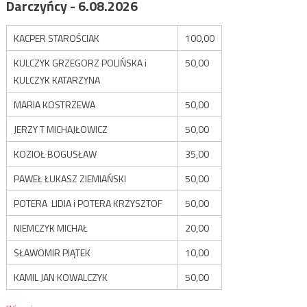
Darczyńcy - 6.08.2026
KACPER STAROŚCIAK
100,00
KULCZYK GRZEGORZ POLIŃSKA i
50,00
KULCZYK KATARZYNA
MARIA KOSTRZEWA
50,00
JERZY T MICHAJŁOWICZ
50,00
KOZIOŁ BOGUSŁAW
35,00
PAWEŁ ŁUKASZ ZIEMIAŃSKI
50,00
POTERA LIDIA i POTERA KRZYSZTOF
50,00
NIEMCZYK MICHAŁ
20,00
SŁAWOMIR PIĄTEK
10,00
KAMIL JAN KOWALCZYK
50,00