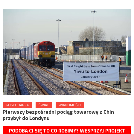
GOSPODARKA
ŚWIAT
WIADOMOŚCI
Pierwszy bezpośredni pociąg towarowy z Chin
przybył do Londynu
PODOBA CI SIĘ TO CO ROBIMY? WESPRZYJ PROJEKT