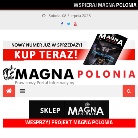
W
S
P
I
E
R
A
J
M
A
G
N
A
P
O
L
O
N
I
A
Sobota, 08 Sierpnia 2026
WESPRZYJ PROJEKT MAGNA POLONIA