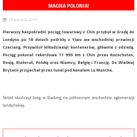
MAGNA POLONIA!
19 stycznia 2017
Pierwszy bezpośredni pociąg towarowy z Chin przybył w środę do
Londynu po 18 dniach podróży z Yiwu we wschodniej prowincji
Czeciang. Przywiózł kilkadziesiąt kontenerów, głównie z odzieżą.
Pociąg pokonał rekordowe 11 999 km z Chin przez Kazachstan,
Rosję, Białoruś, Polskę oraz Niemcy, Belgię i Francję. Do Wielkiej
Brytanii przyjechał przez tunel pod kanałem La Manche.
Skład skończył bieg w Barking na północnym wschodzie aglomeracji
londyńskiej.