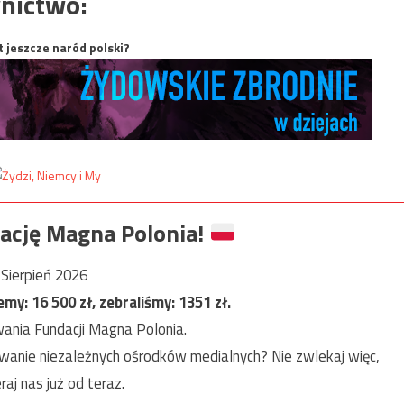
nictwo:
t jeszcze naród polski?
ację Magna Polonia!
Sierpień 2026
jemy:
16 500
zł, zebraliśmy:
1351
zł.
ania Fundacji Magna Polonia.
anie niezależnych ośrodków medialnych? Nie zwlekaj więc,
raj nas już od teraz.