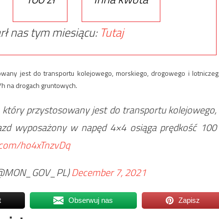
rł nas tym miesiącu:
Tutaj
owany jest do transportu kolejowego, morskiego, drogowego i lotniczeg
/h na drogach gruntowych.
, który przystosowany jest do transportu kolejowego,
ojazd wyposażony w napęd 4×4 osiąga prędkość 100
r.com/ho4xTnzvDq
@MON_GOV_PL)
December 7, 2021
t
Obserwuj nas
Zapisz