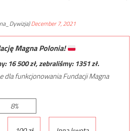
na_Dywizja)
December 7, 2021
ację Magna Polonia!
my:
16 500
zł, zebraliśmy:
1351
zł.
e dla funkcjonowania Fundacji Magna
8%
100 zł
Inna kwota