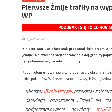
Pierwsze Żmije trafiły na w
WP
PODOBA CI SIĘ TO CO ROBI
7 grudnia 2021
Minister Mariusz Błaszczak przekazał żołnierzom 2 
„Żmija”. Na czas operacji ochrony polskiej granicy p
będą stanowić szybki odwód mobilny.
Przedmiotem umowy zawartej przez resort obrony z Pols
takich pojazdów. Dziś przekazano pierwszych 25 pojazdów
Minister
@mblaszczak
przekazał żołnie
dalekiego rozpoznania „Żmija”. Na cz
podporzadkowanie dowódcy
#18DZ