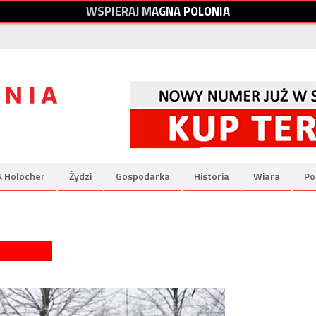
W
S
P
I
E
R
A
J
M
A
G
N
A
P
O
L
O
N
I
A
& Holocher
Żydzi
Gospodarka
Historia
Wiara
Po