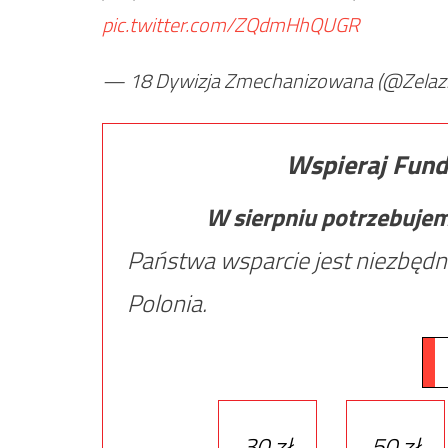
pic.twitter.com/ZQdmHhQUGR
— 18 Dywizja Zmechanizowana (@Zelaz
Wspieraj Fund
W sierpniu potrzebuje
Państwa wsparcie jest niezbędn
Polonia.
30 zł
50 zł