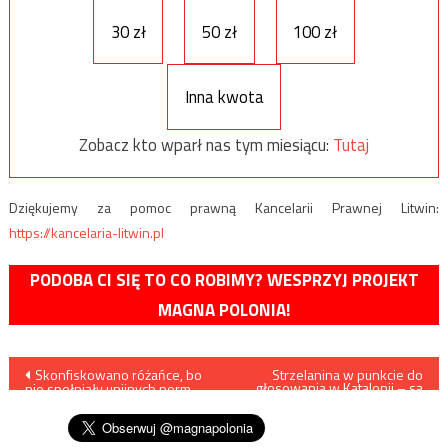
30 zł
50 zł
100 zł
Inna kwota
Zobacz kto wparł nas tym miesiącu:
Tutaj
Dziękujemy za pomoc prawną Kancelarii Prawnej Litwin:
https://kancelaria-litwin.pl
PODOBA CI SIĘ TO CO ROBIMY? WESPRZYJ PROJEKT
MAGNA POLONIA!
Nawigacja
Skonfiskowano różańce, bo
Strzelanina w punkcie do
głosowania w Katalonii – są
nie spełniały unijnych norm
ranni
wpisu
bezpieczeństwa