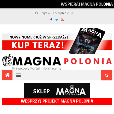
W
S
P
I
E
R
A
J
M
A
G
N
A
P
O
L
O
N
I
A
Piątek, 07 Sierpnia 2026
WESPRZYJ PROJEKT MAGNA POLONIA