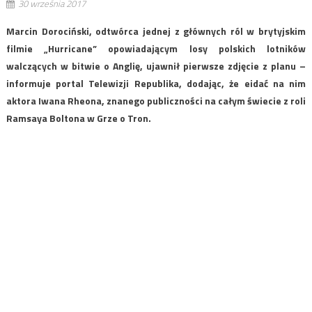
30 września 2017
Marcin Dorociński, odtwórca jednej z głównych ról w brytyjskim
filmie „Hurricane” opowiadającym losy polskich lotników
walczących w bitwie o Anglię, ujawnił pierwsze zdjęcie z planu –
informuje portal Telewizji Republika, dodając, że eidać na nim
aktora Iwana Rheona, znanego publiczności na całym świecie z roli
Ramsaya Boltona w Grze o Tron.