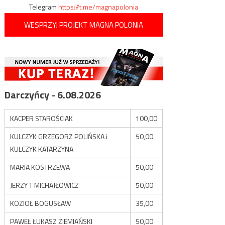
Telegram
https://t.me/magnapolonia
WESPRZYJ PROJEKT MAGNA POLONIA
Darczyńcy - 6.08.2026
KACPER STAROŚCIAK
100,00
KULCZYK GRZEGORZ POLIŃSKA i
50,00
KULCZYK KATARZYNA
MARIA KOSTRZEWA
50,00
JERZY T MICHAJŁOWICZ
50,00
KOZIOŁ BOGUSŁAW
35,00
PAWEŁ ŁUKASZ ZIEMIAŃSKI
50,00