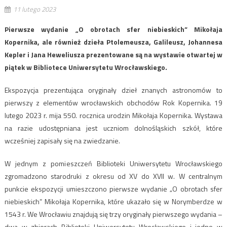
11 lutego 2023
Pierwsze wydanie „O obrotach sfer niebieskich” Mikołaja
Kopernika, ale również dzieła Ptolemeusza, Galileusz, Johannesa
Kepler i Jana Heweliusza prezentowane są na wystawie otwartej w
piątek w Bibliotece Uniwersytetu Wrocławskiego.
Ekspozycja prezentująca oryginały dzieł znanych astronomów to
pierwszy z elementów wrocławskich obchodów Rok Kopernika. 19
lutego 2023 r. mija 550. rocznica urodzin Mikołaja Kopernika. Wystawa
na razie udostępniana jest uczniom dolnośląskich szkół, które
wcześniej zapisały się na zwiedzanie.
W jednym z pomieszczeń Biblioteki Uniwersytetu Wrocławskiego
zgromadzono starodruki z okresu od XV do XVII w. W centralnym
punkcie ekspozycji umieszczono pierwsze wydanie „O obrotach sfer
niebieskich” Mikołaja Kopernika, które ukazało się w Norymberdze w
1543 r. We Wrocławiu znajdują się trzy oryginały pierwszego wydania –
dwa w zbiorach Biblioteki Uniwersytetu Wrocławskiego i jedno w