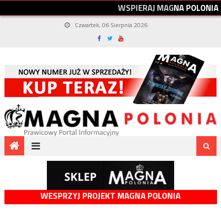
W
S
P
I
E
R
A
J
M
A
G
N
A
P
O
L
O
N
I
A
Czwartek, 06 Sierpnia 2026
WESPRZYJ PROJEKT MAGNA POLONIA