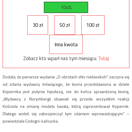
104%
30 zł
50 zł
100 zł
Inna kwota
Zobacz kto wparł nas tym miesiącu:
Tutaj
Dodała, że pierwsze wydanie „O obrotach sfer niebieskich” zaczyna się
od zdania wydawcy mówiącego, że teoria przedstawiona w dziele
Kopernika jest jedynie hipotezą, nie do końca sprawdzoną teorią.
„Wydawcy z Norymbergii obawiali się przede wszystkim reakcji
Kościoła na zmianę modelu świata, którą zaprezentował Kopernik.
Dlatego woleli się zabezpieczyć tym zdaniem wprowadzającym” –
powiedziała Codogni-Łańcucka.