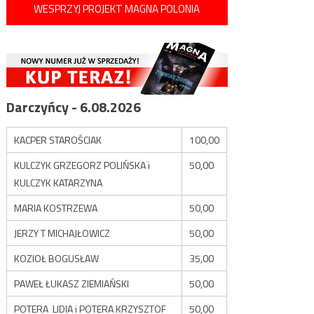
WESPRZYJ PROJEKT MAGNA POLONIA
Darczyńcy - 6.08.2026
KACPER STAROŚCIAK
100,00
KULCZYK GRZEGORZ POLIŃSKA i
50,00
KULCZYK KATARZYNA
MARIA KOSTRZEWA
50,00
JERZY T MICHAJŁOWICZ
50,00
KOZIOŁ BOGUSŁAW
35,00
PAWEŁ ŁUKASZ ZIEMIAŃSKI
50,00
POTERA LIDIA i POTERA KRZYSZTOF
50,00