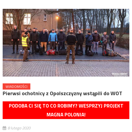
WIADOMOŚCI
Pierwsi ochotnicy z Opolszczyzny wstąpili do WOT
PODOBA CI SIĘ TO CO ROBIMY? WESPRZYJ PROJEKT
MAGNA POLONIA!
8 lutego 2020