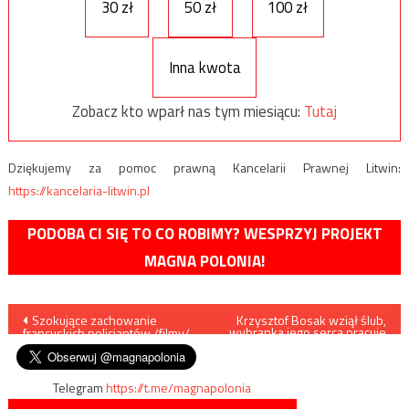
30 zł
50 zł
100 zł
Inna kwota
Zobacz kto wparł nas tym miesiącu:
Tutaj
Dziękujemy za pomoc prawną Kancelarii Prawnej Litwin:
https://kancelaria-litwin.pl
PODOBA CI SIĘ TO CO ROBIMY? WESPRZYJ PROJEKT
MAGNA POLONIA!
Nawigacja
Szokujące zachowanie
Krzysztof Bosak wziął ślub,
wybranka jego serca pracuje
francuskich policjantów /filmy/
jako ekspert w Instytucie Ordo
wpisu
Iuris
Telegram
https://t.me/magnapolonia