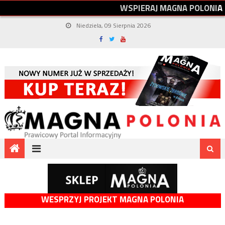
W
S
P
I
E
R
A
J
M
A
G
N
A
P
O
L
O
N
I
A
Niedziela, 09 Sierpnia 2026
WESPRZYJ PROJEKT MAGNA POLONIA