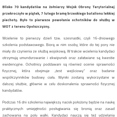
Blisko 70 kandydatów na żołnierzy Wojsk Obrony Terytorialnej
przekroczyło w piątek, 7 lutego bramę brzeskiego batalionu lekkiej
piechoty. Było to pierwsze powołanie ochotników do służby w
WOT z terenu Opolszczyzny.
Wcielenie to pierwszy dzień tzw. szesnastki, czyli 16-dniowego
szkolenia podstawowego. Biorą w nim osoby, które do tej pory nie
miały do czynienia ze służbą wojskową. W trakcie wcielenia kandydaci
otrzymują umundurowanie i ekwipunek oraz załatwiane są kwestie
ewidencyjne. Ochotnicy poddawani są również ocenie sprawności
fizycznej, która obejmuje „test wejściowy” oraz badanie
współczynników budowy ciała. Wyniki zostaną wykorzystane w
dalszej służbie, głównie w celu doskonalenia sprawności fizycznej
kandydatów.
Podczas 16 dni szkolenia największy nacisk położony będzie na naukę
praktycznych umiejętności posługiwania się bronią oraz zasad
zachowania na polu walki. Kandydaci nauczą się też udzielania