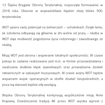
13 Śląska Brygada Obrony Terytorialnej rozpoczęła formowanie w
2018 roku. Obecnie w województwie śląskim służy blisko 900.
terytorialsów.
WOT opiera swój potencjał na żołnierzach – ochotnikach. Dzięki temu,
że szkolenia odbywają się głównie w dni wolne od pracy – służba w
WOT daje możliwość pogodzenia życia rodzinnego i zawodowego ze
służbą.
Misją WOT jest obrona i wspieranie lokalnych społeczności. W czasie
pokoju to zadanie realizowane jest m.in. w formie przeciwdziałania i
zwalczania skutków klęsk żywiołowych oraz prowadzenia działań
ratowniczych w sytuacjach kryzysowych. W czasie wojny WOT będzie
wsparciem wojsk operacyjnych w strefie działań bezpośrednich, a
poza nią stanowić będzie siłę wiodącą.
Wojska Obrony Terytorialnej kontynuują współcześnie misję Armii
Krajowej. Dziedziczenie tradycji AK przez WOT wynika wprost z