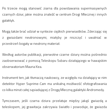
Po trzecie mogą stanowić ziarna dla powstawania supermasywnych
czarnych dziur, jakie można znaleźć w centrum Drogi Mlecznej i innych
galaktyk.
Mogą także brać udział w syntezie ciężkich pierwiastków. Zderzając się
z gwiazdami neutronowymi, miałyby je niszczyć i uwalniać w
przestrzeń bogaty w neutrony materiał.
Według autorów publikacji, pierwotne czarne dziury można pośrednio
zaobserwować z pomocą Teleskopu Subaru działającego w hawajskim
obserwatorium Mauna Kea.
Instrument ten, jak tłumaczą naukowcy, ze względu na działający w nim
detektor Hyper Suprime-Cam ma unikalną możliwość sfotografowania
co kilka minut całej sąsiadującej z Drogą Mleczną galaktyki Andromedy.
Tymczasem, jeśli czarna dziura przelatuje między jakąś gwiazdą a
teleskopem, jej grawitacja zakrzywia światło i powoduje, że gwiazda