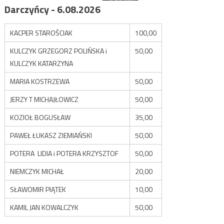
Darczyńcy - 6.08.2026
KACPER STAROŚCIAK
100,00
KULCZYK GRZEGORZ POLIŃSKA i
50,00
KULCZYK KATARZYNA
MARIA KOSTRZEWA
50,00
JERZY T MICHAJŁOWICZ
50,00
KOZIOŁ BOGUSŁAW
35,00
PAWEŁ ŁUKASZ ZIEMIAŃSKI
50,00
POTERA LIDIA i POTERA KRZYSZTOF
50,00
NIEMCZYK MICHAŁ
20,00
SŁAWOMIR PIĄTEK
10,00
KAMIL JAN KOWALCZYK
50,00