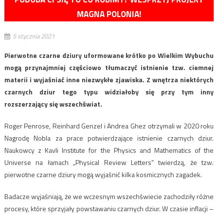
MAGNA POLONIA!
5 stycznia 2021
Pierwotne czarne dziury uformowane krótko po Wielkim Wybuchu
mogą przynajmniej częściowo tłumaczyć istnienie tzw. ciemnej
materii i wyjaśniać inne niezwykłe zjawiska. Z wnętrza niektórych
czarnych dziur tego typu widziałoby się przy tym inny
rozszerzający się wszechświat.
Roger Penrose, Reinhard Genzel i Andrea Ghez otrzymali w 2020 roku
Nagrodę Nobla za prace potwierdzające istnienie czarnych dziur.
Naukowcy z Kavli Institute for the Physics and Mathematics of the
Universe na łamach „Physical Review Letters” twierdzą, że tzw.
pierwotne czarne dziury mogą wyjaśnić kilka kosmicznych zagadek.
Badacze wyjaśniają, że we wczesnym wszechświecie zachodziły różne
procesy, które sprzyjały powstawaniu czarnych dziur. W czasie inflacji –