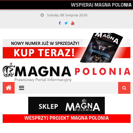
W
S
P
I
E
R
A
J
M
A
G
N
A
P
O
L
O
N
I
A
Sobota, 08 Sierpnia 2026
WESPRZYJ PROJEKT MAGNA POLONIA