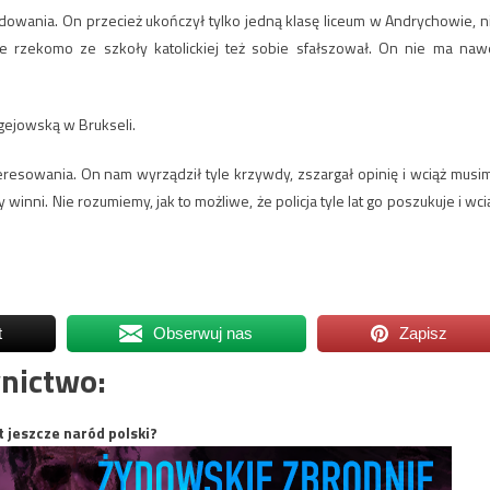
dowania. On przecież ukończył tylko jedną klasę liceum w Andrychowie, n
 rzekomo ze szkoły katolickiej też sobie sfałszował. On nie ma naw
gejowską w Brukseli.
resowania. On nam wyrządził tyle krzywdy, zszargał opinię i wciąż musi
 winni. Nie rozumiemy, jak to możliwe, że policja tyle lat go poszukuje i wci
t
Obserwuj nas
Zapisz
nictwo:
t jeszcze naród polski?