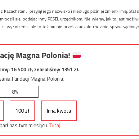
 Kazachstanu, przyjął jego nazwisko i niedługo później zmienił imię. Stał s
odził się, podając inny PESEL urzędnikom. Nie wiemy, jak to jest możliw
a za wyłudzenia, ale to też mu nie przeszkadzało rodzinie spraw sądowy
ację Magna Polonia!
jemy:
16 500
zł, zebraliśmy:
1351
zł.
ania Fundacji Magna Polonia.
8%
100 zł
Inna kwota
parł nas tym miesiącu:
Tutaj