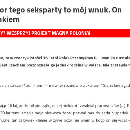
or tego seksparty to mój wnuk. On
emkiem
MY? WESPRZYJ PROJEKT MAGNA POLONIA!
y, to w rzeczywistości 36-letni Polak Przemysław P. – wynika z ustal
e jest Czechem. Rozpoznała go jednak rodzina w Polsce. Nie zostawia 
będzie zawsze Przemkiem — mówi w rozmowie z „Faktem” Stanisław Zgud
jąc 16 lat, podrobił pieczątkę mojej piekarni i zwalniał pracowników (…). B
20 lat temu zmarła moja pierwsza żona, pozwał nas do sądu o spadek.
o smutne, ten człowiek kłamie w żywe oczy, nie wiem w kogo on się wdał