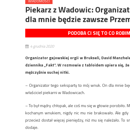
WIADOMOŚCI
Piekarz z Wadowic: Organizat
dla mnie będzie zawsze Prz
PODOBA CI SIĘ TO CO ROBI
4 grudnia 2020
Organizator gejowskiej orgii w Brukseli, David Manzhele
dziennika „Fakt”. W rozmowie z tabloidem upiera się, ż
mężczyźnie suchej nitki.
– Organizator tego seksparty to mój wnuk. On dla mnie 
właściciel piekarni w Wadowicach.
– To był mądry chłopak, ale coś mu się w głowie porobiło. Ma
kochanym wnukiem, nigdy nic mu nie brakowało. Ale gdy 
przecież dostał więcej pieniędzy, niż mu się należało. T
dodaje.