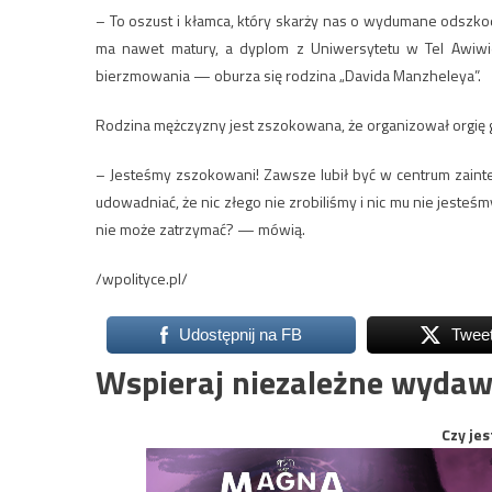
– To oszust i kłamca, który skarży nas o wydumane odszko
ma nawet matury, a dyplom z Uniwersytetu w Tel Awiwie
bierzmowania — oburza się rodzina „Davida Manzheleya”.
Rodzina mężczyzny jest zszokowana, że organizował orgię 
– Jesteśmy zszokowani! Zawsze lubił być w centrum zainte
udowadniać, że nic złego nie zrobiliśmy i nic mu nie jesteśmy
nie może zatrzymać? — mówią.
/wpolityce.pl/
Udostępnij na FB
Twee
Wspieraj niezależne wydaw
Czy jes