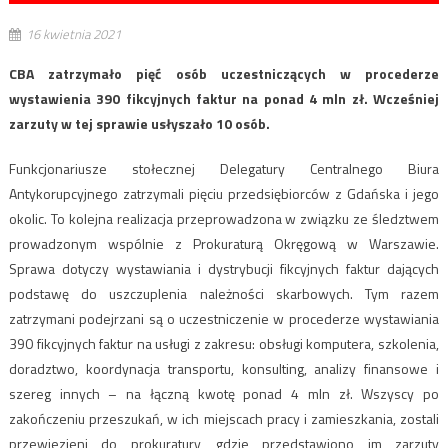
16 kwietnia 2021
CBA zatrzymało pięć osób uczestniczących w procederze
wystawienia 390 fikcyjnych faktur na ponad 4 mln zł. Wcześniej
zarzuty w tej sprawie usłyszało 10 osób.
Funkcjonariusze stołecznej Delegatury Centralnego Biura
Antykorupcyjnego zatrzymali pięciu przedsiębiorców z Gdańska i jego
okolic. To kolejna realizacja przeprowadzona w związku ze śledztwem
prowadzonym wspólnie z Prokuraturą Okręgową w Warszawie.
Sprawa dotyczy wystawiania i dystrybucji fikcyjnych faktur dających
podstawę do uszczuplenia należności skarbowych. Tym razem
zatrzymani podejrzani są o uczestniczenie w procederze wystawiania
390 fikcyjnych faktur na usługi z zakresu: obsługi komputera, szkolenia,
doradztwo, koordynacja transportu, konsulting, analizy finansowe i
szereg innych – na łączną kwotę ponad 4 mln zł. Wszyscy po
zakończeniu przeszukań, w ich miejscach pracy i zamieszkania, zostali
przewiezieni do prokuratury, gdzie przedstawiono im zarzuty