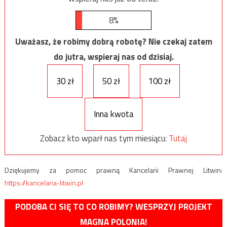
8%
Uważasz, że robimy dobrą robotę? Nie czekaj zatem
do jutra, wspieraj nas od dzisiaj.
30 zł
50 zł
100 zł
Inna kwota
Zobacz kto wparł nas tym miesiącu:
Tutaj
Dziękujemy za pomoc prawną Kancelarii Prawnej Litwin:
https://kancelaria-litwin.pl
PODOBA CI SIĘ TO CO ROBIMY? WESPRZYJ PROJEKT
MAGNA POLONIA!