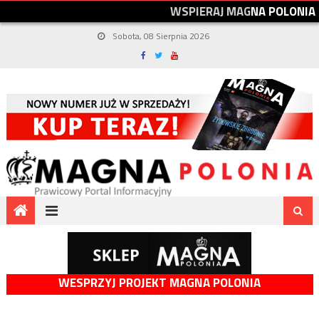
W
S
P
I
E
R
A
J
M
A
G
N
A
P
O
L
O
N
I
A
Sobota, 08 Sierpnia 2026
WESPRZYJ PROJEKT MAGNA POLONIA