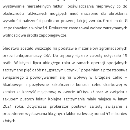
wystawianie nierzetelnych faktur i poświadczania nieprawdy co do
okoliczności faktycznych mogących mieć znaczenie dla określenia
wysokości należności publiczno-prawnej lub jej zwrotu. Grozi im do 8
lat pozbawienia wolności. Prokurator zastosował wobec zatrzymanych
wolnościowe środki zapobiegawcze.
Śledztwo zostało wszczęto na podstawie materiałów zgromadzonych
przez funkcjonariuszy CBA. Do tej pory łącznie zarzuty usłyszało 15
osób. W lutym i lipcu ubiegłego roku w ramach operacji specjalnych
zatrzymano pięć osób na „gorącym uczynku” popełnienia przestępstwa
związanego z powoływaniem się na wpływy w Urzędzie Celno –
Skarbowym i pozytywne zakończenie kontroli celno-skarbowej w
zamian za korzyść majątkową w kwocie 40 tys. zł oraz w związku z
zakupem pustych faktur. Kolejne zatrzymania miały miejsce w lutym
2021 roku. Dotychczas prokurator postawił zarzuty związane z
procederem wystawiania fikcyjnych faktur na kwotę ponad 47 milionów
złotych.