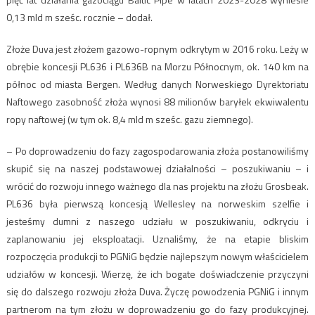
0,13 mld m sześc. rocznie – dodał.
Złoże Duva jest złożem gazowo-ropnym odkrytym w 2016 roku. Leży w
obrębie koncesji PL636 i PL636B na Morzu Północnym, ok. 140 km na
północ od miasta Bergen. Według danych Norweskiego Dyrektoriatu
Naftowego zasobność złoża wynosi 88 milionów baryłek ekwiwalentu
ropy naftowej (w tym ok. 8,4 mld m sześc. gazu ziemnego).
– Po doprowadzeniu do fazy zagospodarowania złoża postanowiliśmy
skupić się na naszej podstawowej działalności – poszukiwaniu – i
wrócić do rozwoju innego ważnego dla nas projektu na złożu Grosbeak.
PL636 była pierwszą koncesją Wellesley na norweskim szelfie i
jesteśmy dumni z naszego udziału w poszukiwaniu, odkryciu i
zaplanowaniu jej eksploatacji. Uznaliśmy, że na etapie bliskim
rozpoczęcia produkcji to PGNiG będzie najlepszym nowym właścicielem
udziałów w koncesji. Wierzę, że ich bogate doświadczenie przyczyni
się do dalszego rozwoju złoża Duva. Życzę powodzenia PGNiG i innym
partnerom na tym złożu w doprowadzeniu go do fazy produkcyjnej.