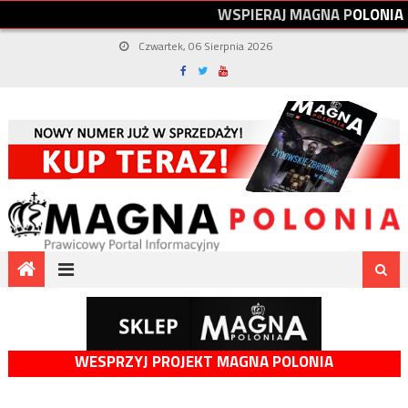
W
S
P
I
E
R
A
J
M
A
G
N
A
P
O
L
O
N
I
A
Czwartek, 06 Sierpnia 2026
WESPRZYJ PROJEKT MAGNA POLONIA