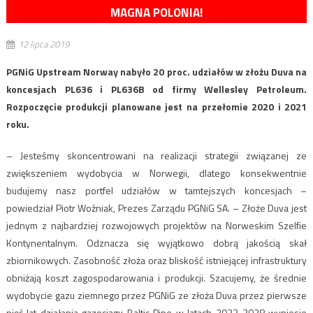
MAGNA POLONIA!
12 lipca 2019
PGNiG Upstream Norway nabyło 20 proc. udziałów w złożu Duva na
koncesjach PL636 i PL636B od firmy Wellesley Petroleum.
Rozpoczęcie produkcji planowane jest na przełomie 2020 i 2021
roku.
– Jesteśmy skoncentrowani na realizacji strategii związanej ze
zwiększeniem wydobycia w Norwegii, dlatego konsekwentnie
budujemy nasz portfel udziałów w tamtejszych koncesjach –
powiedział Piotr Woźniak, Prezes Zarządu PGNiG SA. – Złoże Duva jest
jednym z najbardziej rozwojowych projektów na Norweskim Szelfie
Kontynentalnym. Odznacza się wyjątkowo dobrą jakością skał
zbiornikowych. Zasobność złoża oraz bliskość istniejącej infrastruktury
obniżają koszt zagospodarowania i produkcji. Szacujemy, że średnie
wydobycie gazu ziemnego przez PGNiG ze złoża Duva przez pierwsze
pięć lat działania gazociągu Baltic Pipe w latach 2023-2028 wyniesie