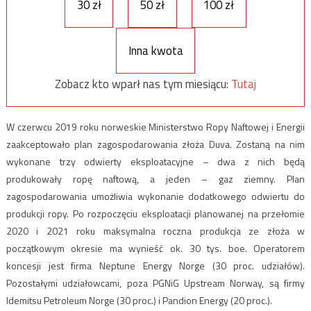
30 zł
50 zł
100 zł
Inna kwota
Zobacz kto wparł nas tym miesiącu:
Tutaj
W czerwcu 2019 roku norweskie Ministerstwo Ropy Naftowej i Energii
zaakceptowało plan zagospodarowania złoża Duva. Zostaną na nim
wykonane trzy odwierty eksploatacyjne – dwa z nich będą
produkowały ropę naftową, a jeden – gaz ziemny. Plan
zagospodarowania umożliwia wykonanie dodatkowego odwiertu do
produkcji ropy. Po rozpoczęciu eksploatacji planowanej na przełomie
2020 i 2021 roku maksymalna roczna produkcja ze złoża w
początkowym okresie ma wynieść ok. 30 tys. boe. Operatorem
koncesji jest firma Neptune Energy Norge (30 proc. udziałów).
Pozostałymi udziałowcami, poza PGNiG Upstream Norway, są firmy
Idemitsu Petroleum Norge (30 proc.) i Pandion Energy (20 proc.).