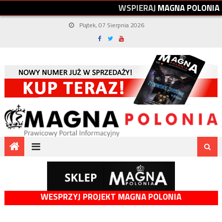
W
S
P
I
E
R
A
J
M
A
G
N
A
P
O
L
O
N
I
A
Piątek, 07 Sierpnia 2026
WESPRZYJ PROJEKT MAGNA POLONIA