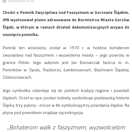
9 kwietnia 2018
Chodzi o Pomnik Zwycięstwa nad Faszyzmem w Gorzowie Śląskim.
IPN wystosował pismo adresowane do Burmistrza Miasta Gorzów
Śląski, w którym w ramach działań dekomunizacyjnych wzywa do
usunięcia pomnika.
Pomnik ten wniesiony został w 1970 r. w hołdzie bohaterom
zwycięstwa nad faszyzmem i wyzwolenia miasta – jego powrotu w
granice Polski. Jego autorem jest Jan Borowczak twórca m. in.
Pomników w Opolu, Raciborzu, Łambinowicach, Blachowni Śląskiej,
Zdzieszowicach.
Jego symbolika odwołuje się do polskich tradycji regionu i powstań
śląskich. Orzeł w ręce postaci kobiety symbolizuje piastowską historie
Śląska, trzy pylony ‐ znicze w tle symbolizują trzy powstania śląskie. Na
płycie pod pomnikiem znajduje się inskrypcja:
„Bohaterom walk z faszyzmem, wyzwolicielom