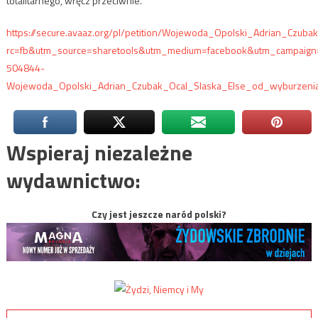
totalitarnego, wręcz przeciwnie.
https://secure.avaaz.org/pl/petition/Wojewoda_Opolski_Adrian_Czub
rc=fb&utm_source=sharetools&utm_medium=facebook&utm_campaign=
504844-
Wojewoda_Opolski_Adrian_Czubak_Ocal_Slaska_Else_od_wyburzenia
Wspieraj niezależne
wydawnictwo:
Czy jest jeszcze naród polski?