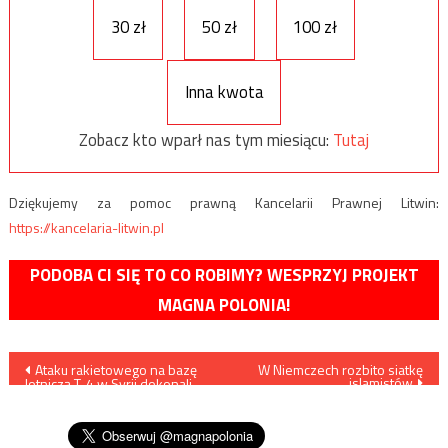
30 zł
50 zł
100 zł
Inna kwota
Zobacz kto wparł nas tym miesiącu:
Tutaj
Dziękujemy za pomoc prawną Kancelarii Prawnej Litwin:
https://kancelaria-litwin.pl
PODOBA CI SIĘ TO CO ROBIMY? WESPRZYJ PROJEKT
MAGNA POLONIA!
Nawigacja
Ataku rakietowego na bazę
W Niemczech rozbito siatkę
islamistów
lotniczą T-4 w Syrii dokonali
wpisu
nie Amerykanie, ale lotnictwo
izraelskie