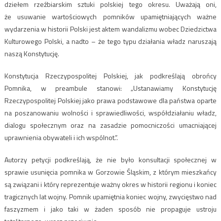
dziełem rzeźbiarskim sztuki polskiej tego okresu. Uważają oni,
że usuwanie wartościowych pomników upamiętniających ważne
wydarzenia w historii Polski jest aktem wandalizmu wobec Dziedzictwa
Kulturowego Polski, a nadto – że tego typu działania władz naruszają
naszą Konstytucję.
Konstytucja Rzeczypospolitej Polskiej, jak podkreślają obrońcy
Pomnika, w preambule stanowi: „Ustanawiamy Konstytucję
Rzeczypospolitej Polskiej jako prawa podstawowe dla państwa oparte
na poszanowaniu wolności i sprawiedliwości, współdziałaniu władz,
dialogu społecznym oraz na zasadzie pomocniczości umacniającej
uprawnienia obywateli i ich wspólnot.”.
Autorzy petycji podkreślają, że nie było konsultacji społecznej w
sprawie usunięcia pomnika w Gorzowie Śląskim, z którym mieszkańcy
są związani i który reprezentuje ważny okres w historii regionu i koniec
tragicznych lat wojny. Pomnik upamiętnia koniec wojny, zwycięstwo nad
faszyzmem i jako taki w żaden sposób nie propaguje ustroju