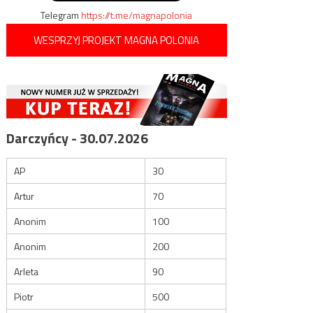
Telegram
https://t.me/magnapolonia
WESPRZYJ PROJEKT MAGNA POLONIA
Darczyńcy - 30.07.2026
AP
30
Artur
70
Anonim
100
Anonim
200
Arleta
90
Piotr
500