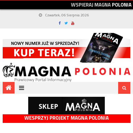
W
S
P
I
E
R
A
J
M
A
G
N
A
P
O
L
O
N
I
A
Czwartek, 06 Sierpnia 2026
WESPRZYJ PROJEKT MAGNA POLONIA