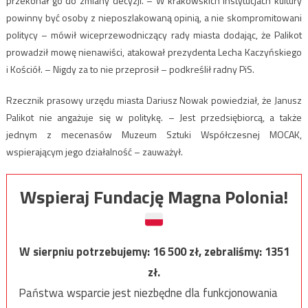
przekonał go do zmiany decyzji. – W krakowskich instytucjach kultury
powinny być osoby z nieposzlakowaną opinią, a nie skompromitowani
politycy – mówił wiceprzewodniczący rady miasta dodając, że Palikot
prowadził mowę nienawiści, atakował prezydenta Lecha Kaczyńskiego
i Kościół. – Nigdy za to nie przeprosił – podkreślił radny PiS.
Rzecznik prasowy urzędu miasta Dariusz Nowak powiedział, że Janusz
Palikot nie angażuje się w politykę. – Jest przedsiębiorcą, a także
jednym z mecenasów Muzeum Sztuki Współczesnej MOCAK,
wspierającym jego działalność – zauważył.
Wspieraj Fundację Magna Polonia!
W sierpniu potrzebujemy:
16 500
zł, zebraliśmy:
1351
zł.
Państwa wsparcie jest niezbędne dla funkcjonowania