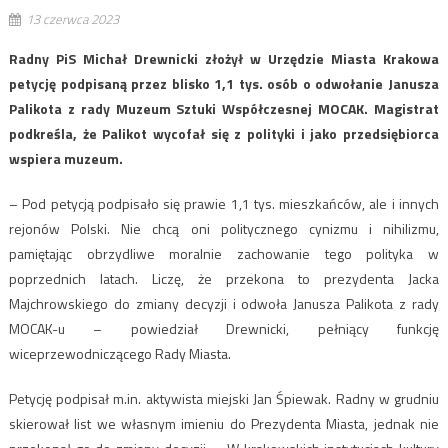
13 czerwca 2023
Radny PiS Michał Drewnicki złożył w Urzędzie Miasta Krakowa
petycję podpisaną przez blisko 1,1 tys. osób o odwołanie Janusza
Palikota z rady Muzeum Sztuki Współczesnej MOCAK. Magistrat
podkreśla, że Palikot wycofał się z polityki i jako przedsiębiorca
wspiera muzeum.
– Pod petycją podpisało się prawie 1,1 tys. mieszkańców, ale i innych
rejonów Polski. Nie chcą oni politycznego cynizmu i nihilizmu,
pamiętając obrzydliwe moralnie zachowanie tego polityka w
poprzednich latach. Liczę, że przekona to prezydenta Jacka
Majchrowskiego do zmiany decyzji i odwoła Janusza Palikota z rady
MOCAK-u – powiedział Drewnicki, pełniący funkcję
wiceprzewodniczącego Rady Miasta.
Petycję podpisał m.in. aktywista miejski Jan Śpiewak. Radny w grudniu
skierował list we własnym imieniu do Prezydenta Miasta, jednak nie