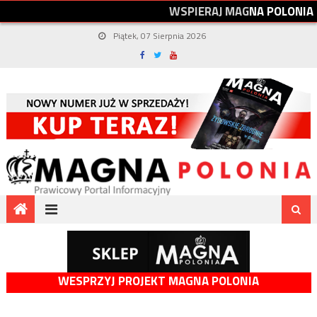
W
S
P
I
E
R
A
J
M
A
G
N
A
P
O
L
O
N
I
A
Piątek, 07 Sierpnia 2026
WESPRZYJ PROJEKT MAGNA POLONIA