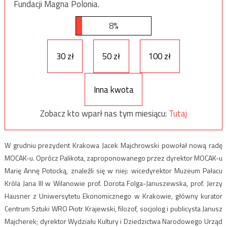
Fundacji Magna Polonia.
8%
30 zł
50 zł
100 zł
Inna kwota
Zobacz kto wparł nas tym miesiącu:
Tutaj
W grudniu prezydent Krakowa Jacek Majchrowski powołał nową radę
MOCAK-u. Oprócz Palikota, zaproponowanego przez dyrektor MOCAK-u
Marię Annę Potocką, znaleźli się w niej: wicedyrektor Muzeum Pałacu
Króla Jana III w Wilanowie prof. Dorota Folga-Januszewska, prof. Jerzy
Hausner z Uniwersytetu Ekonomicznego w Krakowie, główny kurator
Centrum Sztuki WRO Piotr Krajewski, filozof, socjolog i publicysta Janusz
Majcherek; dyrektor Wydziału Kultury i Dziedzictwa Narodowego Urząd