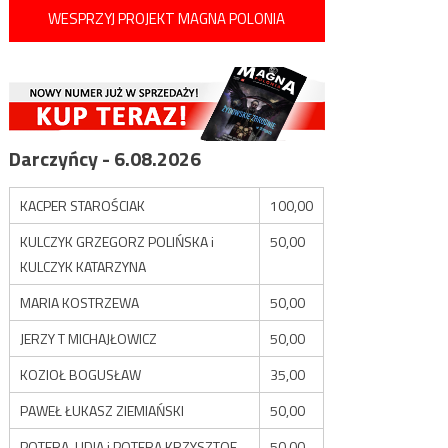
WESPRZYJ PROJEKT MAGNA POLONIA
Darczyńcy - 6.08.2026
KACPER STAROŚCIAK
100,00
KULCZYK GRZEGORZ POLIŃSKA i
50,00
KULCZYK KATARZYNA
MARIA KOSTRZEWA
50,00
JERZY T MICHAJŁOWICZ
50,00
KOZIOŁ BOGUSŁAW
35,00
PAWEŁ ŁUKASZ ZIEMIAŃSKI
50,00
POTERA LIDIA i POTERA KRZYSZTOF
50,00