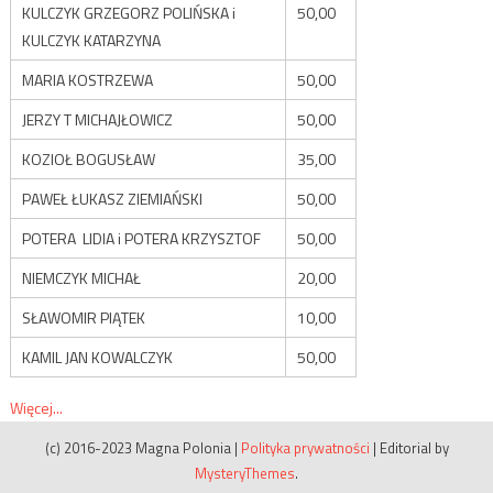
KULCZYK GRZEGORZ POLIŃSKA i
50,00
KULCZYK KATARZYNA
MARIA KOSTRZEWA
50,00
JERZY T MICHAJŁOWICZ
50,00
KOZIOŁ BOGUSŁAW
35,00
PAWEŁ ŁUKASZ ZIEMIAŃSKI
50,00
POTERA LIDIA i POTERA KRZYSZTOF
50,00
NIEMCZYK MICHAŁ
20,00
SŁAWOMIR PIĄTEK
10,00
KAMIL JAN KOWALCZYK
50,00
Więcej...
(c) 2016-2023 Magna Polonia
|
Polityka prywatności
|
Editorial by
MysteryThemes
.