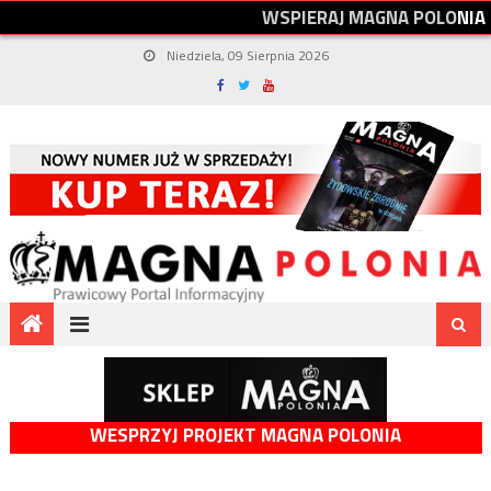
W
S
P
I
E
R
A
J
M
A
G
N
A
P
O
L
O
N
I
A
Niedziela, 09 Sierpnia 2026
WESPRZYJ PROJEKT MAGNA POLONIA