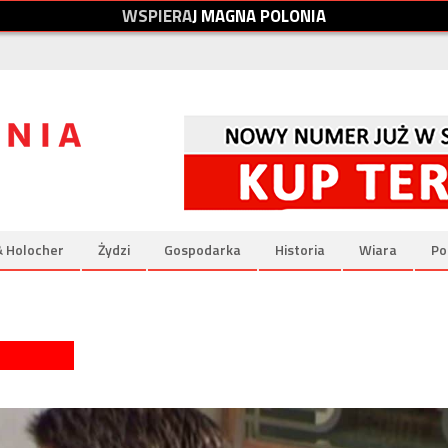
W
S
P
I
E
R
A
J
M
A
G
N
A
P
O
L
O
N
I
A
& Holocher
Żydzi
Gospodarka
Historia
Wiara
Po