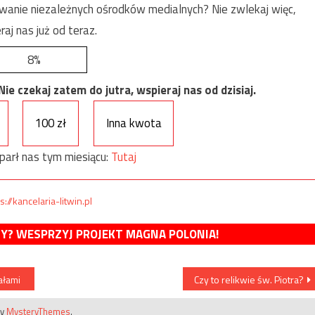
anie niezależnych ośrodków medialnych? Nie zwlekaj więc,
raj nas już od teraz.
8%
e czekaj zatem do jutra, wspieraj nas od dzisiaj.
100 zł
Inna kwota
parł nas tym miesiącu:
Tutaj
s://kancelaria-litwin.pl
MY? WESPRZYJ PROJEKT MAGNA POLONIA!
ałami
Czy to relikwie św. Piotra?
by
MysteryThemes
.