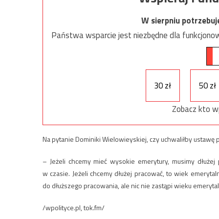
W sierpniu potrzebu
Państwa wsparcie jest niezbędne dla funkcjonow
30 zł
50 zł
Zobacz kto w
Na pytanie Dominiki Wielowieyskiej, czy uchwaliłby ustawę 
– Jeżeli chcemy mieć wysokie emerytury, musimy dłużej 
w czasie. Jeżeli chcemy dłużej pracować, to wiek emeryt
do dłuższego pracowania, ale nic nie zastąpi wieku emerytal
/wpolityce.pl, tok.fm/