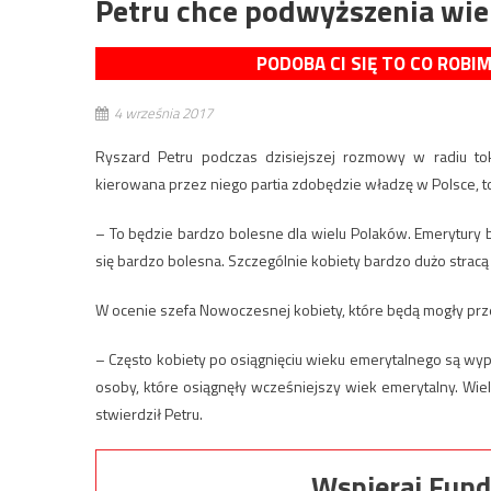
Petru chce podwyższenia wi
PODOBA CI SIĘ TO CO ROBI
4 września 2017
Ryszard Petru podczas dzisiejszej rozmowy w radiu tok
kierowana przez niego partia zdobędzie władzę w Polsce, 
– To będzie bardzo bolesne dla wielu Polaków. Emerytury b
się bardzo bolesna. Szczególnie kobiety bardzo dużo strac
W ocenie szefa Nowoczesnej kobiety, które będą mogły prz
– Często kobiety po osiągnięciu wieku emerytalnego są wy
osoby, które osiągnęły wcześniejszy wiek emerytalny. Wiel
stwierdził Petru.
Wspieraj Fund