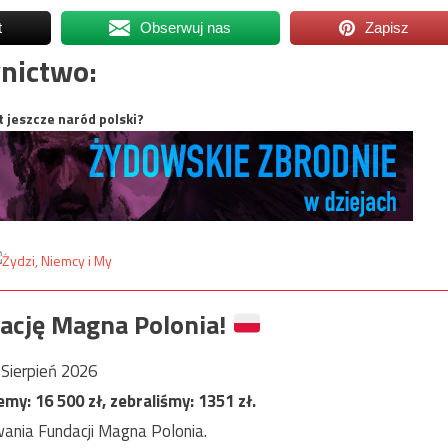
t
Obserwuj nas
Zapisz
nictwo:
t jeszcze naród polski?
ację Magna Polonia!
Sierpień 2026
jemy:
16 500
zł, zebraliśmy:
1351
zł.
ania Fundacji Magna Polonia.