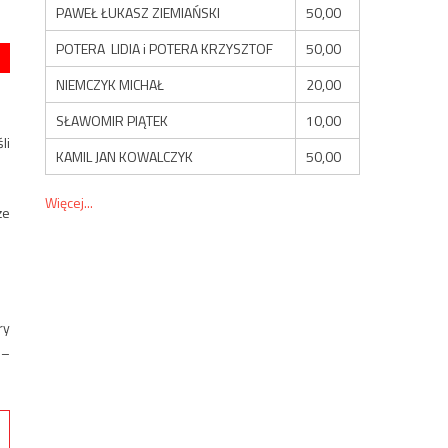
PAWEŁ ŁUKASZ ZIEMIAŃSKI
50,00
POTERA LIDIA i POTERA KRZYSZTOF
50,00
NIEMCZYK MICHAŁ
20,00
SŁAWOMIR PIĄTEK
10,00
li
KAMIL JAN KOWALCZYK
50,00
Więcej...
że
ry
 –