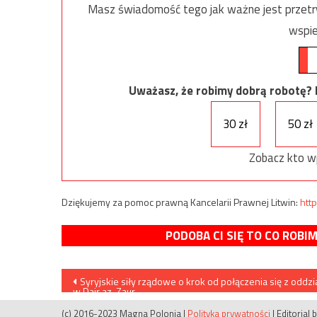
Masz świadomość tego jak ważne jest przetrw
wspie
Uważasz, że robimy dobrą robotę? Ni
30 zł
50 zł
Zobacz kto w
Dziękujemy za pomoc prawną Kancelarii Prawnej Litwin:
http
PODOBA CI SIĘ TO CO ROBI
Nawigacja
Syryjskie siły rządowe o krok od połączenia się z oddzi
w Dajr az-Zaur
wpisu
(c) 2016-2023 Magna Polonia
|
Polityka prywatności
|
Editorial 