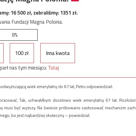
jemy:
16 500
zł, zebraliśmy:
1351
zł.
ania Fundacji Magna Polonia.
8%
100 zł
Inna kwota
parł nas tym miesiącu:
Tutaj
podwyższającą wiek emerytalny do 67 lat, Petru odpowiedział:
pracować. Tak, uchwaliłbym docelowo wiek emerytalny 67 lat. Rozłożo
alny musi być wyższy. Na świecie próbowano zastosować mechanizm zach
nego, bo jest najbardziej skuteczny – powiedział.