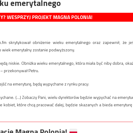
eku emerytalnego
MY? WESPRZYJ PROJEKT MAGNA POLONIA!
.fm skrytykował obniżenie wieku emerytalnego oraz zapewnił, że jeś
to wiek emerytalny zostanie podwyższony.
ędą niskie. Obniżka wieku emerytalnego, która miała być niby dobra, oka
ą – przekonywał Petru.
ejść na emeryturę, będą wypychane z rynku pracy:
pychane. (…) Zobaczy Pani, wielu dyrektorów będzie wypychać na emerytu
e kobiet, które chcą pracować dalej, będzie skazanych a bieda emeryturę
ację Magna Polonia!