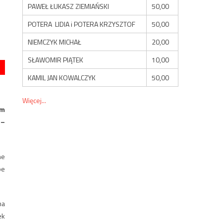
PAWEŁ ŁUKASZ ZIEMIAŃSKI
50,00
POTERA LIDIA i POTERA KRZYSZTOF
50,00
NIEMCZYK MICHAŁ
20,00
SŁAWOMIR PIĄTEK
10,00
KAMIL JAN KOWALCZYK
50,00
Więcej...
ym
 –
he
oe
na
ek