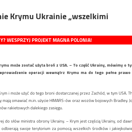
ie Krymu Ukrainie „wszelkimi
MY? WESPRZYJ PROJEKT MAGNA POLONIA!
Krymu może zostać użyta broń z USA. – To część Ukrainy, mówimy o t
przeprowadzenie operacji wewnątrz Krymu ma do tego pełne prawo
 Krym i może użyć do tego broni dostarczanej przez Zachód, w tym USA. T
icy mają omawiać m.in. użycie HIMARS-ów oraz wozów bojowych Bradley. J
emów rakietowych dalekiego zasięgu.
ej do słów ministra obrony Ukrainy. – Krym jest częścią Ukrainy, od daw
 odbierają swoje terytorium za pomocą wszelkich środków i jakiejkolwi