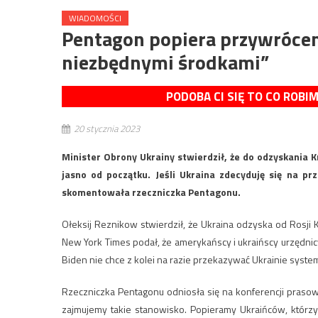
WIADOMOŚCI
Pentagon popiera przywrócen
niezbędnymi środkami”
PODOBA CI SIĘ TO CO ROBI
20 stycznia 2023
Minister Obrony Ukrainy stwierdził, że do odzyskania 
jasno od początku. Jeśli Ukraina zdecyduję się na 
skomentowała rzeczniczka Pentagonu.
Ołeksij Reznikow stwierdził, że Ukraina odzyska od Rosji
New York Times podał, że amerykańscy i ukraińscy urzędn
Biden nie chce z kolei na razie przekazywać Ukrainie syst
Rzeczniczka Pentagonu odniosła się na konferencji prasow
zajmujemy takie stanowisko. Popieramy Ukraińców, którzy