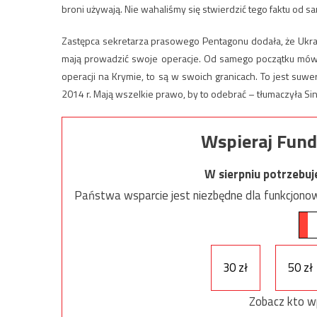
broni używają. Nie wahaliśmy się stwierdzić tego faktu od
Zastępca sekretarza prasowego Pentagonu dodała, że Ukrai
mają prowadzić swoje operacje. Od samego początku mówili
operacji na Krymie, to są w swoich granicach. To jest suwe
2014 r. Mają wszelkie prawo, by to odebrać – tłumaczyła Si
Wspieraj Fund
W sierpniu potrzebu
Państwa wsparcie jest niezbędne dla funkcjonow
30 zł
50 zł
Zobacz kto w