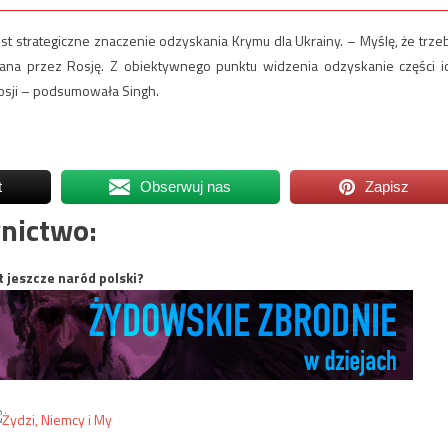
est strategiczne znaczenie odzyskania Krymu dla Ukrainy. – Myślę, że trze
abrana przez Rosję. Z obiektywnego punktu widzenia odzyskanie części i
sji – podsumowała Singh.
t
Obserwuj nas
Zapisz
nictwo:
t jeszcze naród polski?