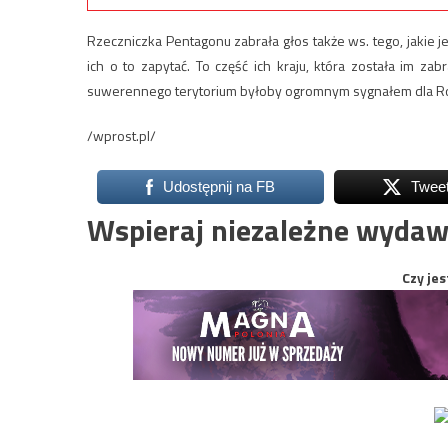
Rzeczniczka Pentagonu zabrała głos także ws. tego, jakie j
ich o to zapytać. To część ich kraju, która została im z
suwerennego terytorium byłoby ogromnym sygnałem dla Ro
/wprost.pl/
Udostępnij na FB
Twee
Wspieraj niezależne wydaw
Czy jes