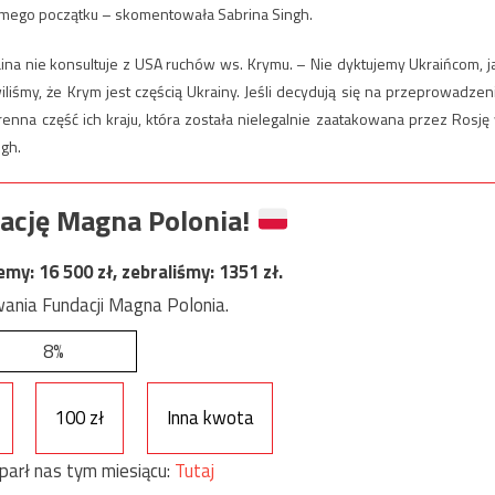
 samego początku – skomentowała Sabrina Singh.
na nie konsultuje z USA ruchów ws. Krymu. – Nie dyktujemy Ukraińcom, j
śmy, że Krym jest częścią Ukrainy. Jeśli decydują się na przeprowadzen
renna część ich kraju, która została nielegalnie zaatakowana przez Rosję
ngh.
ację Magna Polonia!
jemy:
16 500
zł, zebraliśmy:
1351
zł.
ania Fundacji Magna Polonia.
8%
100 zł
Inna kwota
parł nas tym miesiącu:
Tutaj