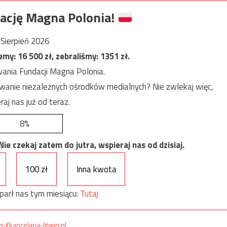
ację Magna Polonia!
Sierpień 2026
jemy:
16 500
zł, zebraliśmy:
1351
zł.
ania Fundacji Magna Polonia.
anie niezależnych ośrodków medialnych? Nie zwlekaj więc,
raj nas już od teraz.
8%
e czekaj zatem do jutra, wspieraj nas od dzisiaj.
100 zł
Inna kwota
parł nas tym miesiącu:
Tutaj
s://kancelaria-litwin.pl