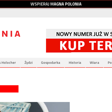
W
S
P
I
E
R
A
J
M
A
G
N
A
P
O
L
O
N
I
A
& Holocher
Żydzi
Gospodarka
Historia
Wiara
Po