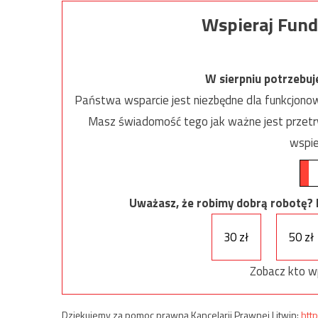
Wspieraj Fund
W sierpniu potrzebu
Państwa wsparcie jest niezbędne dla funkcjonow
Masz świadomość tego jak ważne jest przetrw
wspie
Uważasz, że robimy dobrą robotę? Ni
30 zł
50 zł
Zobacz kto w
Dziękujemy za pomoc prawną Kancelarii Prawnej Litwin:
http