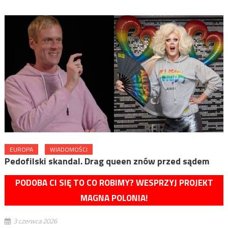
EUROPA
WIADOMOŚCI
Pedofilski skandal. Drag queen znów przed sądem
PODOBA CI SIĘ TO CO ROBIMY? WESPRZYJ PROJEKT
MAGNA POLONIA!
3 czerwca 2026