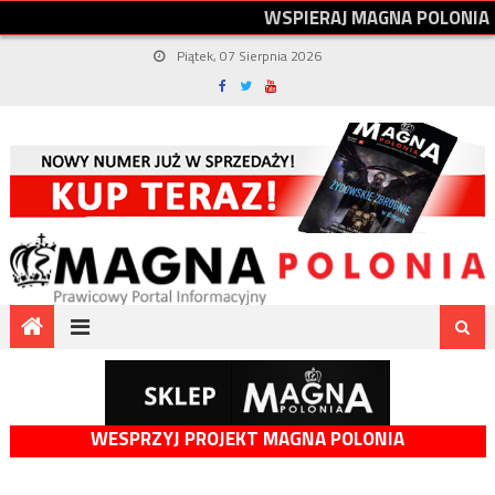
W
S
P
I
E
R
A
J
M
A
G
N
A
P
O
L
O
N
I
A
Piątek, 07 Sierpnia 2026
WESPRZYJ PROJEKT MAGNA POLONIA