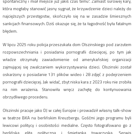
spontaniczny i miał miejsce już jakiś czas temu”. Zamiast surowej kary,
która mogłaby stanowić jasny sygnał, że krzywdzenie dzieci należy do
najcięższych przestępstw, skończyło się na w zasadzie śmiesznych
sankcjach finansowych. Dziś okazuje się, że ta łagodność była fatalnym
błędem.
W lipcu 2025 roku policja przeszukała dom Olszinskiego pod zarzutem
rozpowszechniania i posiadania pornografii dziecięcej, po tym jak
władze otrzymały zawiadomienie od amerykańskiej organizacji
zajmującej się zwalczaniem wykorzystywania dzieci.
Olszinski został
oskarżony o posiadanie 131 plików wideo i 28 zdjęć z podejrzeniem
pornografii dziecięcej. Jak widać, zbyt niska kara z 2023 roku nie zrobiła
na nim wrażenia. Stanowiła wręcz zachętę do kontynuowania
obrzydliwego procederu.
Olszinski pracuje jako DJ w całej Europie i prowadził własny talk-show
w teatrze BKA na berlińskim Kreuzbergu. Gośćmi jego programu byli
lewicowi politycy i osobistości medialne. Często fotografowano go z
berlińską elitą polityczną i śmietanką towarzyską.
Serwis