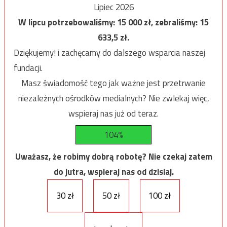
Lipiec 2026
W lipcu potrzebowaliśmy:
15 000
zł, zebraliśmy:
15
633,5
zł.
Dziękujemy! i zachęcamy do dalszego wsparcia naszej
fundacji.
Masz świadomość tego jak ważne jest przetrwanie
niezależnych ośrodków medialnych? Nie zwlekaj więc,
wspieraj nas już od teraz.
104%
Uważasz, że robimy dobrą robotę? Nie czekaj zatem
do jutra, wspieraj nas od dzisiaj.
30 zł
50 zł
100 zł