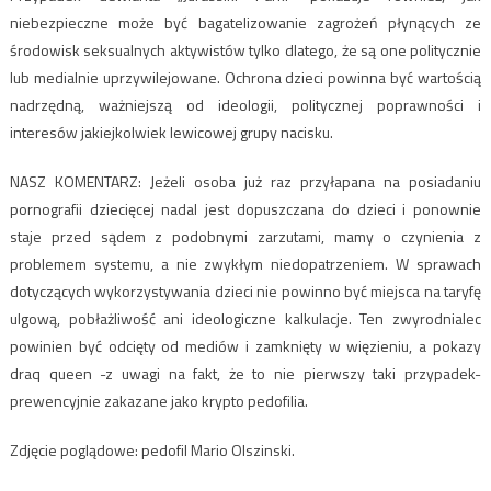
niebezpieczne może być bagatelizowanie zagrożeń płynących ze
środowisk seksualnych aktywistów tylko dlatego, że są one politycznie
lub medialnie uprzywilejowane. Ochrona dzieci powinna być wartością
nadrzędną, ważniejszą od ideologii, politycznej poprawności i
interesów jakiejkolwiek lewicowej grupy nacisku.
NASZ KOMENTARZ: Jeżeli osoba już raz przyłapana na posiadaniu
pornografii dziecięcej nadal jest dopuszczana do dzieci i ponownie
staje przed sądem z podobnymi zarzutami, mamy o czynienia z
problemem systemu, a nie zwykłym niedopatrzeniem. W sprawach
dotyczących wykorzystywania dzieci nie powinno być miejsca na taryfę
ulgową, pobłażliwość ani ideologiczne kalkulacje. Ten zwyrodnialec
powinien być odcięty od mediów i zamknięty w więzieniu, a pokazy
draq queen -z uwagi na fakt, że to nie pierwszy taki przypadek-
prewencyjnie zakazane jako krypto pedofilia.
Zdjęcie poglądowe: pedofil Mario Olszinski.