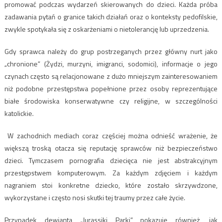
promować podczas wydarzeń skierowanych do dzieci. Każda próba
zadawania pytań o granice takich działań oraz o konteksty pedofilskie,
zwykle spotykała się z oskarżeniami o nietolerancję lub uprzedzenia.
Gdy sprawca należy do grup postrzeganych przez główny nurt jako
„chronione” (Żydzi, murzyni, imigranci, sodomici), informacje o jego
czynach często są relacjonowane z dużo mniejszym zainteresowaniem
niż podobne przestępstwa popełnione przez osoby reprezentujące
białe środowiska konserwatywne czy religijne, w szczególności
katolickie.
W zachodnich mediach coraz częściej można odnieść wrażenie, że
większą troską otacza się reputację sprawców niż bezpieczeństwo
dzieci. Tymczasem pornografia dziecięca nie jest abstrakcyjnym
przestępstwem komputerowym. Za każdym zdjęciem i każdym
nagraniem stoi konkretne dziecko, które zostało skrzywdzone,
wykorzystane i często nosi skutki tej traumy przez całe życie.
Przypadek dewianta „Jurassiki Parki” pokazuje również, jak