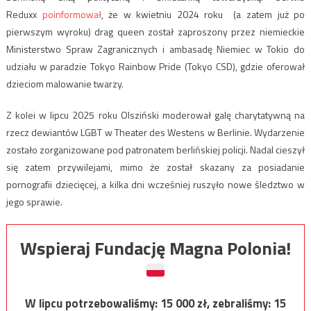
Reduxx
poinformował
, że w kwietniu 2024 roku (a zatem już po
pierwszym wyroku) drag queen został zaproszony przez niemieckie
Ministerstwo Spraw Zagranicznych i ambasadę Niemiec w Tokio do
udziału w paradzie Tokyo Rainbow Pride (Tokyo CSD), gdzie oferował
dzieciom malowanie twarzy.
Z kolei w lipcu 2025 roku Olsziński moderował galę charytatywną na
rzecz dewiantów LGBT w Theater des Westens w Berlinie. Wydarzenie
zostało zorganizowane pod patronatem berlińskiej policji. Nadal cieszył
się zatem przywilejami, mimo że został skazany za posiadanie
pornografii dziecięcej, a kilka dni wcześniej ruszyło nowe śledztwo w
jego sprawie.
Wspieraj Fundację Magna Polonia!
W lipcu potrzebowaliśmy:
15 000
zł, zebraliśmy:
15