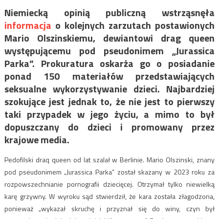
Niemiecką opinią publiczną wstrząsnęła
informacja
o kolejnych zarzutach postawionych
Mario Olszinskiemu, dewiantowi drag queen
występującemu pod pseudonimem „Jurassica
Parka”. Prokuratura oskarża go o posiadanie
ponad 150 materiałów przedstawiających
seksualne wykorzystywanie dzieci. Najbardziej
szokujące jest jednak to, że nie jest to pierwszy
taki przypadek w jego życiu, a mimo to był
dopuszczany do dzieci i promowany przez
krajowe media.
Pedofilski draq queen od lat szalał w Berlinie.
Mario Olszinski, znany
pod pseudonimem „Jurassica Parka” został skazany w 2023 roku za
rozpowszechnianie pornografii dziecięcej. Otrzymał tylko niewielką
karę grzywny. W wyroku sąd stwierdził, że kara została złagodzona,
ponieważ „wykazał skruchę i przyznał się do winy, czyn był