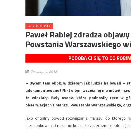
WIADOMOŚCI
Paweł Rabiej zdradza objawy
Powstania Warszawskiego widz
PODOBA CI SIĘ TO CO ROBI
24 sierpnia 2018
– Byłem tam obok, widziałem jak ludzie hajlowali – s
udokumentowane? Nikt o tym wcześniej nie mówił, nawet
to widziały. Były osoby, które podnosiły ręce w 
obserwacjach z Marszu Powstania Warszawskiego, orga
Jako oficjalny powód rozwiązania marszu, do którego n
uczestników miał na sobie koszulkę z sierpem i młotem (ja