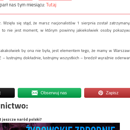
parł nas tym miesiącu:
Tutaj
Wzięła się stąd, że marsz nacjonalistów 1 sierpnia został zatrzymany.
go to nie jest moment, w którym powinny jakiekolwiek osoby pokazyw
 jakakolwiek by ona nie była, jest elementem tego, że mamy w Warszaw
ać – lustrujmy dokładnie, lustrujmy wszystkich – bredził wyraźnie oderwa
t
Obserwuj nas
Zapisz
nictwo:
t jeszcze naród polski?