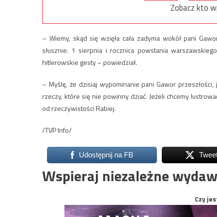
Zobacz kto w
– Wiemy, skąd się wzięła cała zadyma wokół pani Gawor. 
słusznie. 1 sierpnia i rocznica powstania warszawskie
hitlerowskie gesty – powiedział.
– Myślę, że dzisiaj wypominanie pani Gawor przeszłości,
rzeczy, które się nie powinny dziać. Jeżeli chcemy lustrow
od rzeczywistości Rabiej.
/TVP Info/
Udostępnij na FB
Twee
Wspieraj niezależne wydaw
Czy jes