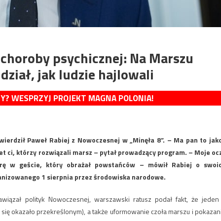
 choroby psychicznej: Na Marszu
iał, jak ludzie hajlowali
MY? WESPRZYJ PROJEKT MAGNA POLONIA!
twierdził Paweł Rabiej z Nowoczesnej w „Minęła 8”. – Ma pan to jak
 ci, którzy rozwiązali marsz – pytał prowadzący program. – Moje oc
górę w geście, który obrażał powstańców – mówił Rabiej o swoi
nizowanego 1 sierpnia przez środowiska narodowe.
awiązał polityk Nowoczesnej, warszawski ratusz podał fakt, że jeden
k się okazało przekreślonym), a także uformowanie czoła marszu i pokazan