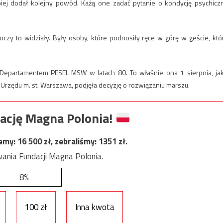
ej dodał kolejny powód. Każą one zadać pytanie o kondycję psychicz
oczy to widziały. Były osoby, które podnosiły ręce w górę w geście, któ
 Departamentem PESEL MSW w latach 80. To właśnie ona 1 sierpnia, ja
Urzędu m. st. Warszawa, podjęła decyzję o rozwiązaniu marszu.
ację Magna Polonia!
jemy:
16 500
zł, zebraliśmy:
1351
zł.
ania Fundacji Magna Polonia.
8%
100 zł
Inna kwota