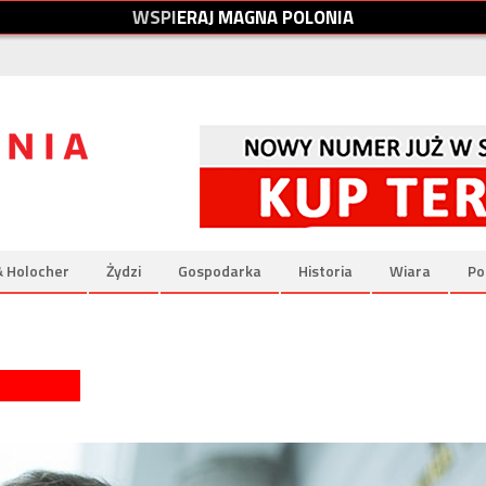
W
S
P
I
E
R
A
J
M
A
G
N
A
P
O
L
O
N
I
A
& Holocher
Żydzi
Gospodarka
Historia
Wiara
Po