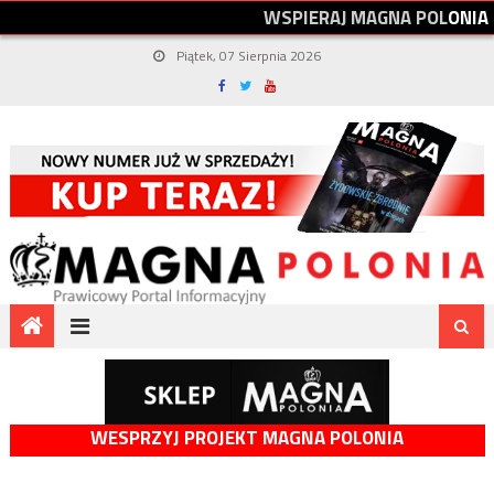
W
S
P
I
E
R
A
J
M
A
G
N
A
P
O
L
O
N
I
A
Piątek, 07 Sierpnia 2026
WESPRZYJ PROJEKT MAGNA POLONIA