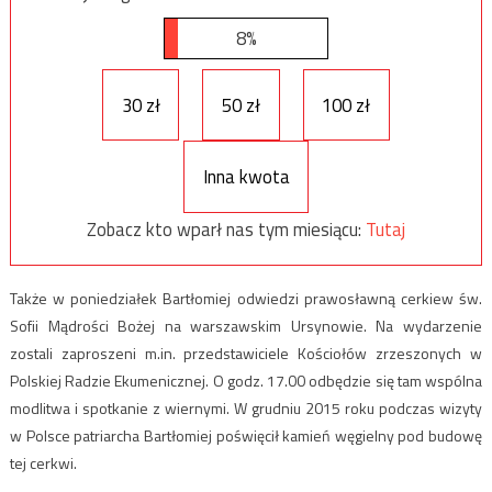
8%
30 zł
50 zł
100 zł
Inna kwota
Zobacz kto wparł nas tym miesiącu:
Tutaj
Także w poniedziałek Bartłomiej odwiedzi prawosławną cerkiew św.
Sofii Mądrości Bożej na warszawskim Ursynowie. Na wydarzenie
zostali zaproszeni m.in. przedstawiciele Kościołów zrzeszonych w
Polskiej Radzie Ekumenicznej. O godz. 17.00 odbędzie się tam wspólna
modlitwa i spotkanie z wiernymi. W grudniu 2015 roku podczas wizyty
w Polsce patriarcha Bartłomiej poświęcił kamień węgielny pod budowę
tej cerkwi.