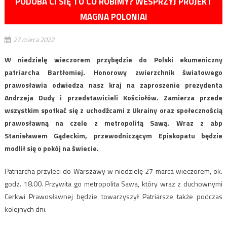
PODOBA CI SIĘ TO CO ROBIMY? WESPRZYJ PROJEKT
MAGNA POLONIA!
27 marca 2022
W niedzielę wieczorem przybędzie do Polski ekumeniczny
patriarcha Bartłomiej. Honorowy zwierzchnik światowego
prawosławia odwiedza nasz kraj na zaproszenie prezydenta
Andrzeja Dudy i przedstawicieli Kościołów. Zamierza przede
wszystkim spotkać się z uchodźcami z Ukrainy oraz społecznością
prawosławną na czele z metropolitą Sawą. Wraz z abp
Stanisławem Gądeckim, przewodniczącym Episkopatu będzie
modlił się o pokój na świecie.
Patriarcha przyleci do Warszawy w niedzielę 27 marca wieczorem, ok.
godz. 18.00. Przywita go metropolita Sawa, który wraz z duchownymi
Cerkwi Prawosławnej będzie towarzyszył Patriarsze także podczas
kolejnych dni.