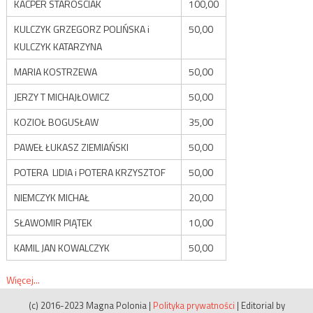
KACPER STAROŚCIAK
100,00
KULCZYK GRZEGORZ POLIŃSKA i
50,00
KULCZYK KATARZYNA
MARIA KOSTRZEWA
50,00
JERZY T MICHAJŁOWICZ
50,00
KOZIOŁ BOGUSŁAW
35,00
PAWEŁ ŁUKASZ ZIEMIAŃSKI
50,00
POTERA LIDIA i POTERA KRZYSZTOF
50,00
NIEMCZYK MICHAŁ
20,00
SŁAWOMIR PIĄTEK
10,00
KAMIL JAN KOWALCZYK
50,00
Więcej...
(c) 2016-2023 Magna Polonia
|
Polityka prywatności
|
Editorial by