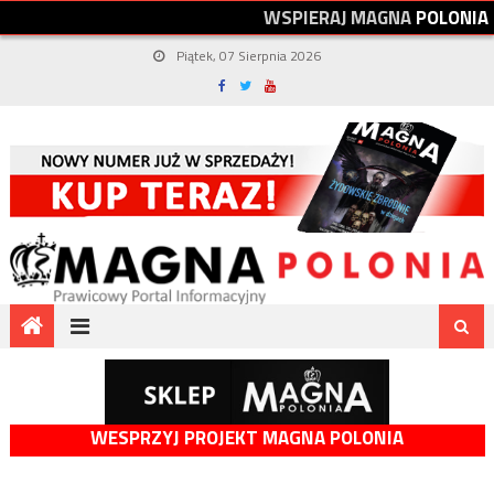
W
S
P
I
E
R
A
J
M
A
G
N
A
P
O
L
O
N
I
A
Piątek, 07 Sierpnia 2026
WESPRZYJ PROJEKT MAGNA POLONIA