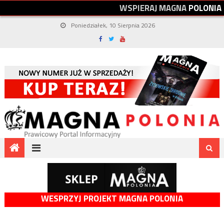
W
S
P
I
E
R
A
J
M
A
G
N
A
P
O
L
O
N
I
A
Poniedziałek, 10 Sierpnia 2026
WESPRZYJ PROJEKT MAGNA POLONIA