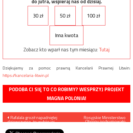
do jutra, wspieraj nas od dzisiaj.
30 zł
50 zł
100 zł
Inna kwota
Zobacz kto wparł nas tym miesiącu:
Tutaj
Dziękujemy za pomoc prawną Kancelarii Prawnej Litwin:
https://kancelaria-litwin.pl
PODOBA CI SIĘ TO CO ROBIMY? WESPRZYJ PROJEKT
MAGNA POLONIA!
Nawigacja
Rafalala groził napadniętej
Rosyjskie Ministerstwo
Obrony podsumowało
dziewczynce, że wybije jej
skuteczność syryjskiej obrony
wpisu
zęby
plot w obliczu niedawnego
ataku rakietowego