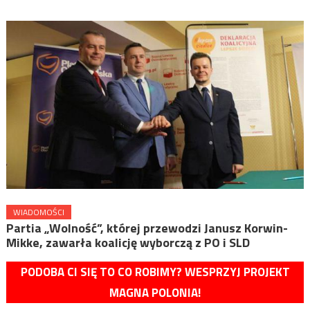
WIADOMOŚCI
Partia „Wolność”, której przewodzi Janusz Korwin-
Mikke, zawarła koalicję wyborczą z PO i SLD
PODOBA CI SIĘ TO CO ROBIMY? WESPRZYJ PROJEKT
MAGNA POLONIA!