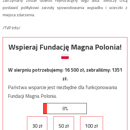
zatrzymany został dowód rejestracyjny tego auta. Śledczy chcą
postawić politykowi zarzuty spowodowania wypadku i ucieczki z
miejsca zdarzenia.
/TVP Info/
Wspieraj Fundację Magna Polonia!
W sierpniu potrzebujemy:
16 500
zł, zebraliśmy:
1351
zł.
Państwa wsparcie jest niezbędne dla funkcjonowania
Fundacji Magna Polonia.
8%
30 zł
50 zł
100 zł