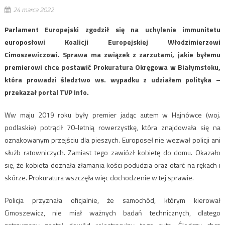
24 marca 2022
Parlament Europejski zgodził się na uchylenie immunitetu
europosłowi Koalicji Europejskiej Włodzimierzowi
Cimoszewiczowi. Sprawa ma związek z zarzutami, jakie byłemu
premierowi chce postawić Prokuratura Okręgowa w Białymstoku,
która prowadzi śledztwo ws. wypadku z udziałem polityka –
przekazał portal TVP Info.
Ww maju 2019 roku były premier jadąc autem w Hajnówce (woj.
podlaskie) potrącił 70-letnią rowerzystkę, która znajdowała się na
oznakowanym przejściu dla pieszych. Europoseł nie wezwał policji ani
służb ratowniczych. Zamiast tego zawiózł kobietę do domu. Okazało
się, że kobieta doznała złamania kości podudzia oraz otarć na rękach i
skórze. Prokuratura wszczęła więc dochodzenie w tej sprawie.
Policja przyznała oficjalnie, że samochód, którym kierował
Cimoszewicz, nie miał ważnych badań technicznych, dlatego