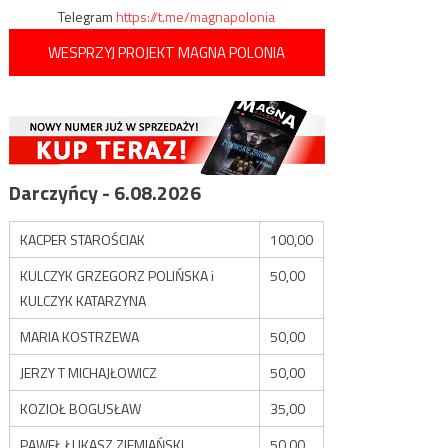
Telegram
https://t.me/magnapolonia
WESPRZYJ PROJEKT MAGNA POLONIA
Darczyńcy - 6.08.2026
KACPER STAROŚCIAK
100,00
KULCZYK GRZEGORZ POLIŃSKA i
50,00
KULCZYK KATARZYNA
MARIA KOSTRZEWA
50,00
JERZY T MICHAJŁOWICZ
50,00
KOZIOŁ BOGUSŁAW
35,00
PAWEŁ ŁUKASZ ZIEMIAŃSKI
50,00