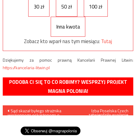
30 zł
50 zł
100 zł
Inna kwota
Zobacz kto wparł nas tym miesiącu:
Tutaj
Dziękujemy za pomoc prawną Kancelarii Prawnej Litwin:
https://kancelaria-litwin.pl
PODOBA CI SIĘ TO CO ROBIMY? WESPRZYJ PROJEKT
MAGNA POLONIA!
Nawigacja
Sąd skazał byłego strażnika
Izba Poselska Czech
zatwierdziła wysłanie
więziennego oskarżonego o
żołnierzy na Słowację
wpisu
przekazywanie informacji
osadzonemu Stanisławowi G.