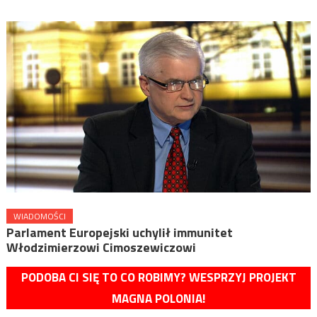
WIADOMOŚCI
Parlament Europejski uchylił immunitet
Włodzimierzowi Cimoszewiczowi
PODOBA CI SIĘ TO CO ROBIMY? WESPRZYJ PROJEKT
MAGNA POLONIA!