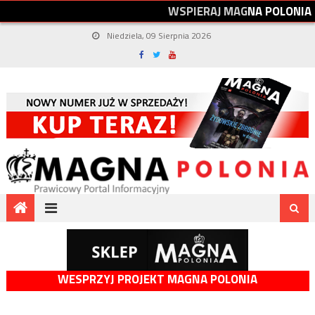
W
S
P
I
E
R
A
J
M
A
G
N
A
P
O
L
O
N
I
A
Niedziela, 09 Sierpnia 2026
WESPRZYJ PROJEKT MAGNA POLONIA