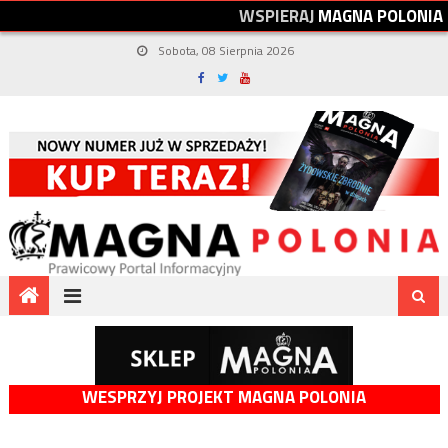
W
S
P
I
E
R
A
J
M
A
G
N
A
P
O
L
O
N
I
A
Sobota, 08 Sierpnia 2026
WESPRZYJ PROJEKT MAGNA POLONIA