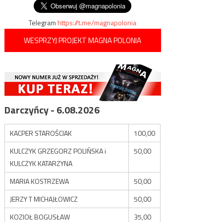
Telegram
https://t.me/magnapolonia
WESPRZYJ PROJEKT MAGNA POLONIA
Darczyńcy - 6.08.2026
KACPER STAROŚCIAK
100,00
KULCZYK GRZEGORZ POLIŃSKA i
50,00
KULCZYK KATARZYNA
MARIA KOSTRZEWA
50,00
JERZY T MICHAJŁOWICZ
50,00
KOZIOŁ BOGUSŁAW
35,00