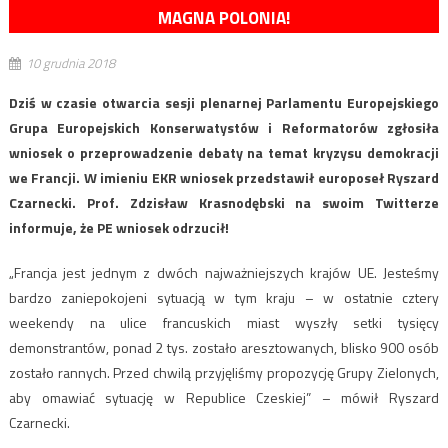
MAGNA POLONIA!
10 grudnia 2018
Dziś w czasie otwarcia sesji plenarnej Parlamentu Europejskiego
Grupa Europejskich Konserwatystów i Reformatorów zgłosiła
wniosek o przeprowadzenie debaty na temat kryzysu demokracji
we Francji. W imieniu EKR wniosek przedstawił europoseł Ryszard
Czarnecki. Prof. Zdzisław Krasnodębski na swoim Twitterze
informuje, że PE wniosek odrzucił!
„Francja jest jednym z dwóch najważniejszych krajów UE. Jesteśmy
bardzo zaniepokojeni sytuacją w tym kraju – w ostatnie cztery
weekendy na ulice francuskich miast wyszły setki tysięcy
demonstrantów, ponad 2 tys. zostało aresztowanych, blisko 900 osób
zostało rannych. Przed chwilą przyjęliśmy propozycję Grupy Zielonych,
aby omawiać sytuację w Republice Czeskiej” – mówił Ryszard
Czarnecki.