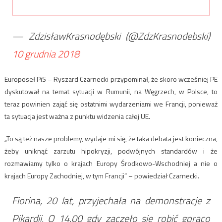
— ZdzisławKrasnodębski (@ZdzKrasnodebski)
10 grudnia 2018
Europoseł PiS – Ryszard Czarnecki przypominał, że skoro wcześniej PE
dyskutował na temat sytuacji w Rumunii, na Węgrzech, w Polsce, to
teraz powinien zająć się ostatnimi wydarzeniami we Francji, ponieważ
ta sytuacja jest ważna z punktu widzenia całej UE.
„To są też nasze problemy, wydaje mi się, że taka debata jest konieczna,
żeby uniknąć zarzutu hipokryzji, podwójnych standardów i że
rozmawiamy tylko o krajach Europy Środkowo-Wschodniej a nie o
krajach Europy Zachodniej, w tym Francji” – powiedział Czarnecki.
Fiorina, 20 lat, przyjechała na demonstracje z
Pikardii. O 14.00 gdy zaczęło się robić gorąco