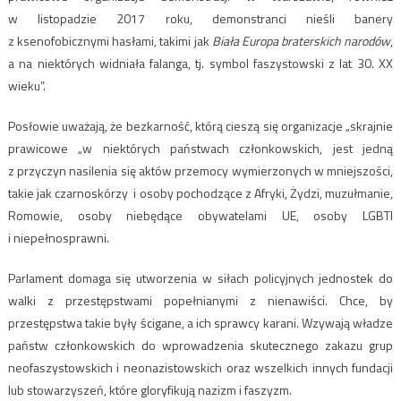
w listopadzie 2017 roku, demonstranci nieśli banery
z ksenofobicznymi hasłami, takimi jak
Biała Europa braterskich narodów
,
a na niektórych widniała falanga, tj. symbol faszystowski z lat 30. XX
wieku”.
Posłowie uważają, że bezkarność, którą cieszą się organizacje „skrajnie
prawicowe „w niektórych państwach członkowskich, jest jedną
z przyczyn nasilenia się aktów przemocy wymierzonych w mniejszości,
takie jak czarnoskórzy i osoby pochodzące z Afryki, Żydzi, muzułmanie,
Romowie, osoby niebędące obywatelami UE, osoby LGBTI
i niepełnosprawni.
Parlament domaga się utworzenia w siłach policyjnych jednostek do
walki z przestępstwami popełnianymi z nienawiści. Chce, by
przestępstwa takie były ścigane, a ich sprawcy karani. Wzywają władze
państw członkowskich do wprowadzenia skutecznego zakazu grup
neofaszystowskich i neonazistowskich oraz wszelkich innych fundacji
lub stowarzyszeń, które gloryfikują nazizm i faszyzm.