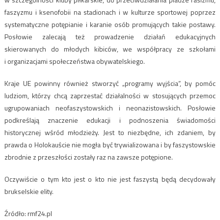
faszyzmu i ksenofobii na stadionach i w kulturze sportowej poprzez
systematyczne potępianie i karanie osób promujących takie postawy.
Posłowie zalecają też prowadzenie działań edukacyjnych
skierowanych do młodych kibiców, we współpracy ze szkołami
i organizacjami społeczeństwa obywatelskiego.
Kraje UE powinny również stworzyć „programy wyjścia”, by pomóc
ludziom, którzy chcą zaprzestać działalności w stosujących przemoc
ugrupowaniach neofaszystowskich i neonazistowskich. Posłowie
podkreślają znaczenie edukacji i podnoszenia świadomości
historycznej wśród młodzieży. Jest to niezbędne, ich zdaniem, by
prawda o Holokauście nie mogła być trywializowana i by faszystowskie
zbrodnie z przeszłości zostały raz na zawsze potępione.
Oczywiście o tym kto jest o kto nie jest faszystą będą decydowały
brukselskie elity.
Źródło: rmf24.pl