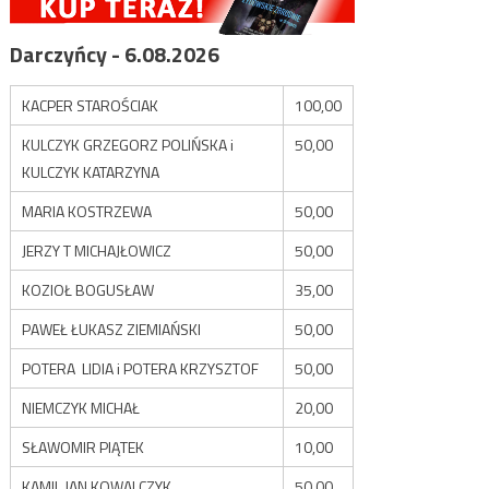
Darczyńcy - 6.08.2026
KACPER STAROŚCIAK
100,00
KULCZYK GRZEGORZ POLIŃSKA i
50,00
KULCZYK KATARZYNA
MARIA KOSTRZEWA
50,00
JERZY T MICHAJŁOWICZ
50,00
KOZIOŁ BOGUSŁAW
35,00
PAWEŁ ŁUKASZ ZIEMIAŃSKI
50,00
POTERA LIDIA i POTERA KRZYSZTOF
50,00
NIEMCZYK MICHAŁ
20,00
SŁAWOMIR PIĄTEK
10,00
KAMIL JAN KOWALCZYK
50,00