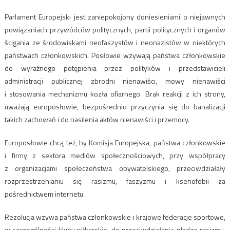
Parlament Europejski jest zaniepokojony doniesieniami o niejawnych
powiązaniach przywódców politycznych, partii politycznych i organów
ścigania ze środowiskami neofaszystów i neonazistów w niektórych
państwach członkowskich. Posłowie wzywają państwa członkowskie
do wyraźnego potępienia przez polityków i przedstawicieli
administracji publicznej zbrodni nienawiści, mowy nienawiści
i stosowania mechanizmu kozła ofiarnego. Brak reakcji z ich strony,
uważają europosłowie, bezpośrednio przyczynia się do banalizacji
takich zachowań i do nasilenia aktów nienawiści i przemocy.
Europosłowie chcą też, by Komisja Europejska, państwa członkowskie
i firmy z sektora mediów społecznościowych, przy współpracy
z organizacjami społeczeństwa obywatelskiego, przeciwdziałały
rozprzestrzenianiu się rasizmu, faszyzmu i ksenofobii za
pośrednictwem internetu.
Rezolucja wzywa państwa członkowskie i krajowe federacje sportowe,
w szczególności kluby piłkarskie, do przeciwdziałania pladze rasizmu,