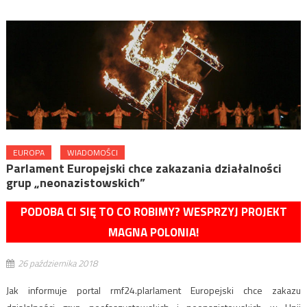
EUROPA
WIADOMOŚCI
Parlament Europejski chce zakazania działalności
grup „neonazistowskich”
PODOBA CI SIĘ TO CO ROBIMY? WESPRZYJ PROJEKT
MAGNA POLONIA!
26 października 2018
Jak informuje portal rmf24.plarlament Europejski chce zakazu