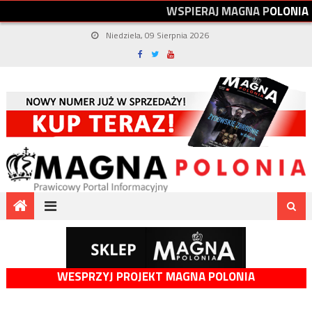
W
S
P
I
E
R
A
J
M
A
G
N
A
P
O
L
O
N
I
A
Niedziela, 09 Sierpnia 2026
WESPRZYJ PROJEKT MAGNA POLONIA