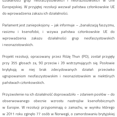
działalności grup neofaszystowskich i neonazistowskich w Unii
Europejskiej. W przyjętej rezolucji wezwał państwa członkowskie UE
do wprowadzenia zakazu ich działalności.
Parlament jest zaniepokojony – jak informuje – „banalizacją faszyzmu,
rasizmu i ksenofobii, i wzywa państwa członkowskie UE do
wprowadzenia zakazu działalności grup neofaszystowskich
i neonazistowskich.
Projekt rezolucji, opracowany przez Różę Thun (PO), został przyjęty
przy 355 głosach za, 90 przeciw i 39 wstrzymujących się. Posłowie
krytykują w niej brak zdecydowanych działań przeciwko
ugrupowaniom neofaszystowskim i neonazistowskim w niektórych
państwach członkowskich.
Przyzwolenie na ich działalność doprowadziło – zdaniem posłów – do
obserwowanego obecnie wzrostu nastrojów ksenofobicznych
w Europie. W rezolucji przypominają o zamachu, w wyniku którego
w 2011 roku zginęło 77 osób w Norwegii, o zamordowaniu brytyjskiej