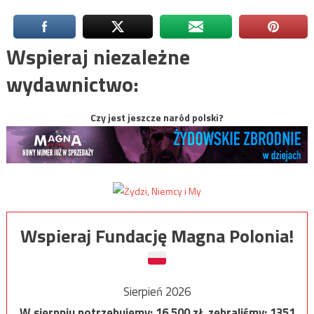
Wspieraj niezależne
wydawnictwo:
Czy jest jeszcze naród polski?
Wspieraj Fundację Magna Polonia!
Sierpień 2026
W sierpniu potrzebujemy:
16 500
zł, zebraliśmy:
1351