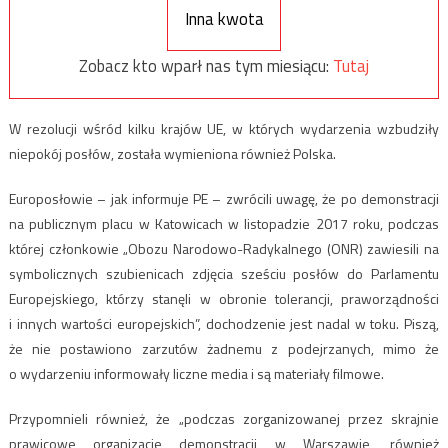
Inna kwota
Zobacz kto wparł nas tym miesiącu:
Tutaj
W rezolucji wśród kilku krajów UE, w których wydarzenia wzbudziły
niepokój posłów, została wymieniona również Polska.
Europosłowie – jak informuje PE – zwrócili uwagę, że po demonstracji
na publicznym placu w Katowicach w listopadzie 2017 roku, podczas
której członkowie „Obozu Narodowo-Radykalnego (ONR) zawiesili na
symbolicznych szubienicach zdjęcia sześciu posłów do Parlamentu
Europejskiego, którzy stanęli w obronie tolerancji, praworządności
i innych wartości europejskich”, dochodzenie jest nadal w toku. Piszą,
że nie postawiono zarzutów żadnemu z podejrzanych, mimo że
o wydarzeniu informowały liczne media i są materiały filmowe.
Przypomnieli również, że „podczas zorganizowanej przez skrajnie
prawicowe organizacje demonstracji w Warszawie, również