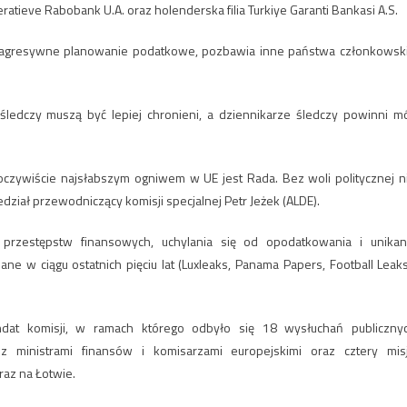
atieve Rabobank U.A. oraz holenderska filia Turkiye Garanti Bankasi A.S.
jąc agresywne planowanie podatkowe, pozbawia inne państwa członkowsk
e śledczy muszą być lepiej chronieni, a dziennikarze śledczy powinni m
oczywiście najsłabszym ogniwem w UE jest Rada. Bez woli politycznej n
dział przewodniczący komisji specjalnej Petr Jeżek (ALDE).
przestępstw finansowych, uchylania się od opodatkowania i unikan
ne w ciągu ostatnich pięciu lat (Luxleaks, Panama Papers, Football Leaks
at komisji, w ramach którego odbyło się 18 wysłuchań publiczny
 ministrami finansów i komisarzami europejskimi oraz cztery mis
raz na Łotwie.