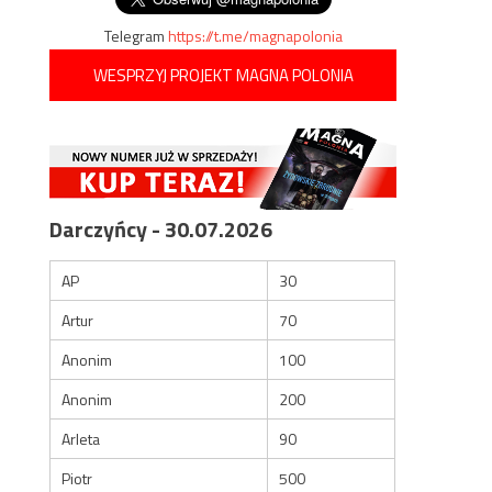
Telegram
https://t.me/magnapolonia
WESPRZYJ PROJEKT MAGNA POLONIA
Darczyńcy - 30.07.2026
AP
30
Artur
70
Anonim
100
Anonim
200
Arleta
90
Piotr
500