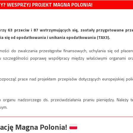
MY? WESPRZYJ PROJEKT MAGNA POLONIA!
rzy 63 przeciw i 87 wstrzymujących się, zostały przygotowane prz
ia się od opodatkowania i unikania opodatkowania (TAX3).
ości do zwalczania przestępstw finansowych, uchylania się od płacen
w szczególności poprawę współpracy między właściwymi organami or
zpocząć prace nad projektem przepisów dotyczących europejskiej polic
organu nadzorczego ds. przeciwdziałania praniu pieniędzy. Należy t
wym.
ację Magna Polonia!