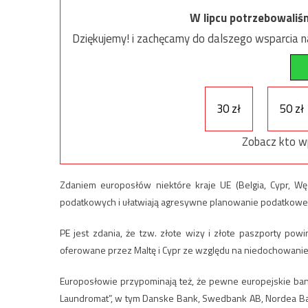
W lipcu potrzebowaliś
Dziękujemy! i zachęcamy do dalszego wsparcia na
30 zł
50 zł
Zobacz kto w
Zdaniem europosłów niektóre kraje UE (Belgia, Cypr, Węg
podatkowych i ułatwiają agresywne planowanie podatkowe
PE jest zdania, że tzw. złote wizy i złote paszporty po
oferowane przez Maltę i Cypr ze względu na niedochowani
Europosłowie przypominają też, że pewne europejskie bank
Laundromat”, w tym Danske Bank, Swedbank AB, Nordea Ban