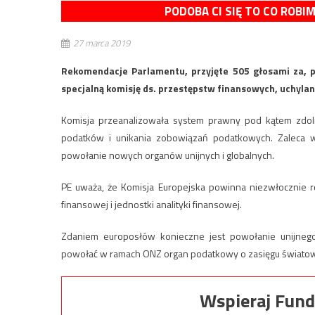
PODOBA CI SIĘ TO CO ROBI
27 marca 2019
Rekomendacje Parlamentu, przyjęte 505 głosami za, p
specjalną komisję ds. przestępstw finansowych, uchylan
Komisja przeanalizowała system prawny pod kątem zdoln
podatków i unikania zobowiązań podatkowych. Zaleca 
powołanie nowych organów unijnych i globalnych.
PE uważa, że Komisja Europejska powinna niezwłocznie ro
finansowej i jednostki analityki finansowej.
Zdaniem europosłów konieczne jest powołanie unijnego 
powołać w ramach ONZ organ podatkowy o zasięgu świato
Wspieraj Fund