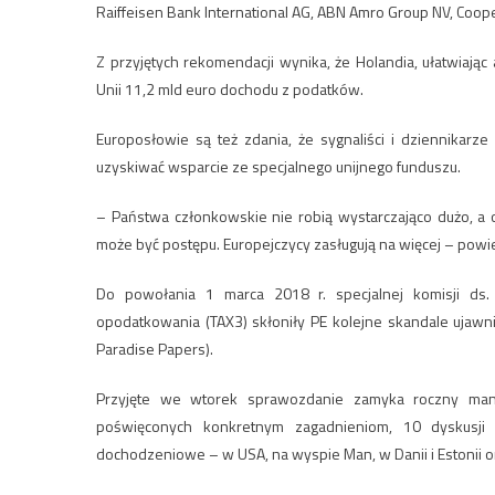
Raiffeisen Bank International AG, ABN Amro Group NV, Cooper
Z przyjętych rekomendacji wynika, że Holandia, ułatwia
Unii 11,2 mld euro dochodu z podatków.
Europosłowie są też zdania, że sygnaliści i dziennikarz
uzyskiwać wsparcie ze specjalnego unijnego funduszu.
– Państwa członkowskie nie robią wystarczająco dużo, a 
może być postępu. Europejczycy zasługują na więcej – powie
Do powołania 1 marca 2018 r. specjalnej komisji ds. 
opodatkowania (TAX3) skłoniły PE kolejne skandale ujawnia
Paradise Papers).
Przyjęte we wtorek sprawozdanie zamyka roczny mand
poświęconych konkretnym zagadnieniom, 10 dyskusji z
dochodzeniowe – w USA, na wyspie Man, w Danii i Estonii o