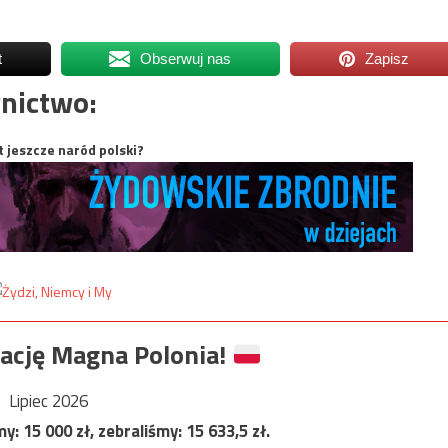
t
Obserwuj nas
Zapisz
nictwo:
t jeszcze naród polski?
ację Magna Polonia!
Lipiec 2026
my:
15 000
zł, zebraliśmy:
15 633,5
zł.