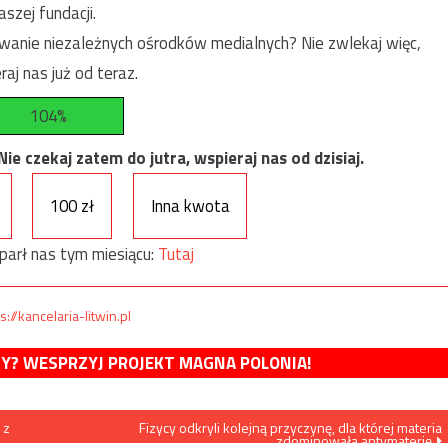
szej fundacji.
anie niezależnych ośrodków medialnych? Nie zwlekaj więc,
raj nas już od teraz.
104%
e czekaj zatem do jutra, wspieraj nas od dzisiaj.
100 zł
Inna kwota
parł nas tym miesiącu:
Tutaj
s://kancelaria-litwin.pl
MY? WESPRZYJ PROJEKT MAGNA POLONIA!
 z
Fizycy odkryli kolejną przyczynę, dla której materia
zdominowała antymaterię