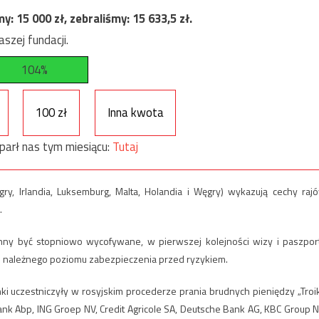
my:
15 000
zł, zebraliśmy:
15 633,5
zł.
szej fundacji.
104%
100 zł
Inna kwota
parł nas tym miesiącu:
Tutaj
ry, Irlandia, Luksemburg, Malta, Holandia i Węgry) wykazują cechy raj
.
winny być stopniowo wycofywane, w pierwszej kolejności wizy i paszpor
e należnego poziomu zabezpieczenia przed ryzykiem.
i uczestniczyły w rosyjskim procederze prania brudnych pieniędzy „Troi
k Abp, ING Groep NV, Credit Agricole SA, Deutsche Bank AG, KBC Group N