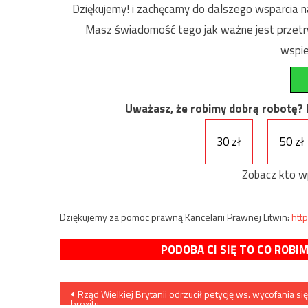
Dziękujemy! i zachęcamy do dalszego wsparcia na
Masz świadomość tego jak ważne jest przetrw
wspie
Uważasz, że robimy dobrą robotę? Ni
30 zł
50 zł
Zobacz kto w
Dziękujemy za pomoc prawną Kancelarii Prawnej Litwin:
http
PODOBA CI SIĘ TO CO ROBI
Nawigacja
Rząd Wielkiej Brytanii odrzucił petycję ws. wycofania się
brexitu