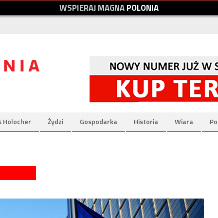
W
S
P
I
E
R
A
J
M
A
G
N
A
P
O
L
O
N
I
A
& Holocher
Żydzi
Gospodarka
Historia
Wiara
Po