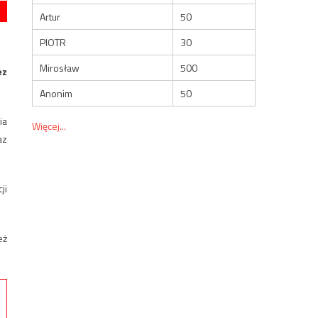
Artur
50
PIOTR
30
Mirosław
500
ez
Anonim
50
ia
Więcej...
az
ji
eż