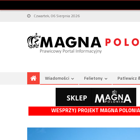
Czwartek, 06 Sierpnia 2026
Wiadomości
Felietony
Patlewicz 
WESPRZYJ PROJEKT MAGNA POLONIA