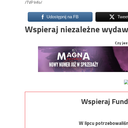
/TVP Info/
Udostępnij na FB
Twee
Wspieraj niezależne wydaw
Czy jes
Wspieraj Fund
W lipcu potrzebowaliś