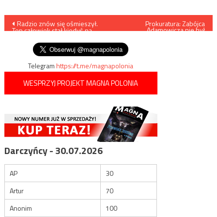
Nawigacja
Radzio znów się ośmieszył.
Prokuratura: Zabójca
Adamowicza nie był
Ten człowiek stał kiedyś na
niepoczytalny
wpisu
czele polskiej dyplomacji
Telegram
https://t.me/magnapolonia
WESPRZYJ PROJEKT MAGNA POLONIA
Darczyńcy - 30.07.2026
AP
30
Artur
70
Anonim
100