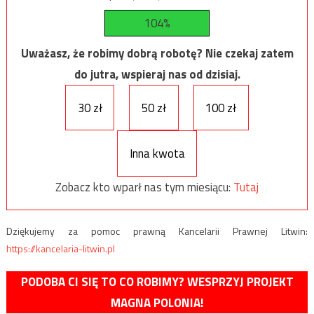
104%
Uważasz, że robimy dobrą robotę? Nie czekaj zatem
do jutra, wspieraj nas od dzisiaj.
30 zł
50 zł
100 zł
Inna kwota
Zobacz kto wparł nas tym miesiącu:
Tutaj
Dziękujemy za pomoc prawną Kancelarii Prawnej Litwin:
https://kancelaria-litwin.pl
PODOBA CI SIĘ TO CO ROBIMY? WESPRZYJ PROJEKT
MAGNA POLONIA!