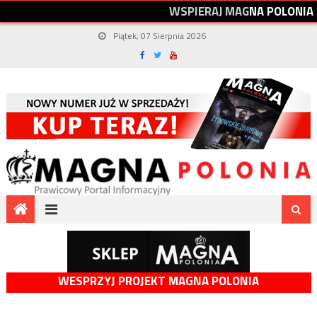
W
S
P
I
E
R
A
J
M
A
G
N
A
P
O
L
O
N
I
A
Piątek, 07 Sierpnia 2026
WESPRZYJ PROJEKT MAGNA POLONIA