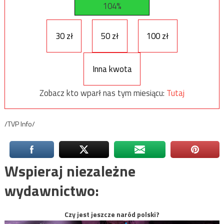
104%
30 zł
50 zł
100 zł
Inna kwota
Zobacz kto wparł nas tym miesiącu:
Tutaj
/TVP Info/
Wspieraj niezależne
wydawnictwo:
Czy jest jeszcze naród polski?