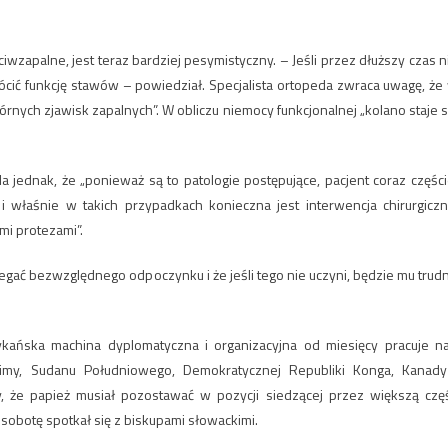
wzapalne, jest teraz bardziej pesymistyczny. – Jeśli przez dłuższy czas n
cić funkcję stawów – powiedział. Specjalista ortopeda zwraca uwagę, że
nych zjawisk zapalnych”. W obliczu niemocy funkcjonalnej „kolano staje s
 jednak, że „ponieważ są to patologie postępujące, pacjent coraz części
 i właśnie w takich przypadkach konieczna jest interwencja chirurgiczn
mi protezami”.
egać bezwzględnego odpoczynku i że jeśli tego nie uczyni, będzie mu trud
.
ykańska machina dyplomatyczna i organizacyjna od miesięcy pracuje n
imy, Sudanu Południowego, Demokratycznej Republiki Konga, Kanady
, że papież musiał pozostawać w pozycji siedzącej przez większą czę
 w sobotę spotkał się z biskupami słowackimi.