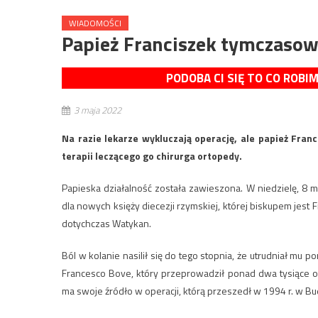
WIADOMOŚCI
Papież Franciszek tymczasow
PODOBA CI SIĘ TO CO ROBI
3 maja 2022
Na razie lekarze wykluczają operację, ale papież Fran
terapii leczącego go chirurga ortopedy.
Papieska działalność została zawieszona. W niedzielę, 8 
dla nowych księży diecezji rzymskiej, której biskupem jest F
dotychczas Watykan.
Ból w kolanie nasilił się do tego stopnia, że utrudniał mu 
Francesco Bove, który przeprowadził ponad dwa tysiące op
ma swoje źródło w operacji, którą przeszedł w 1994 r. w B