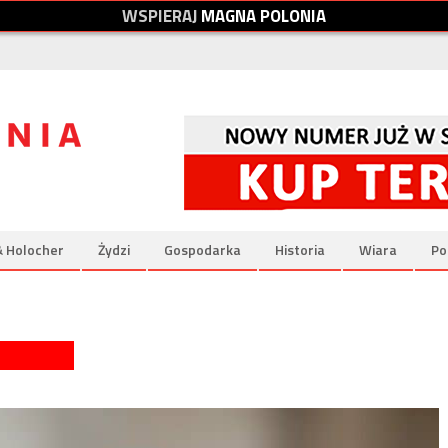
W
S
P
I
E
R
A
J
M
A
G
N
A
P
O
L
O
N
I
A
& Holocher
Żydzi
Gospodarka
Historia
Wiara
Po