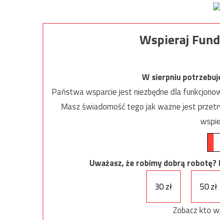
Wspieraj Fund
W sierpniu potrzebu
Państwa wsparcie jest niezbędne dla funkcjonow
Masz świadomość tego jak ważne jest przetrw
wspie
Uważasz, że robimy dobrą robotę? Ni
30 zł
50 zł
Zobacz kto w