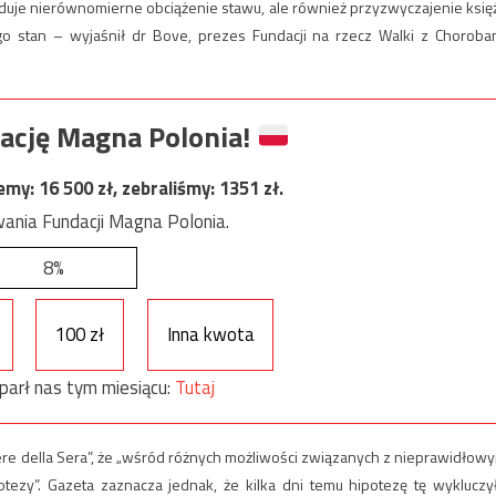
oduje nierównomierne obciążenie stawu, ale również przyzwyczajenie księ
o stan – wyjaśnił dr Bove, prezes Fundacji na rzecz Walki z Choroba
ację Magna Polonia!
jemy:
16 500
zł, zebraliśmy:
1351
zł.
ania Fundacji Magna Polonia.
8%
100 zł
Inna kwota
parł nas tym miesiącu:
Tutaj
riere della Sera”, że „wśród różnych możliwości związanych z nieprawidłow
ezy”. Gazeta zaznacza jednak, że kilka dni temu hipotezę tę wykluczy