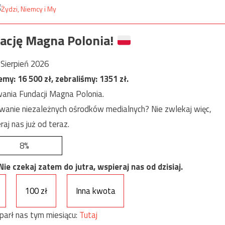
ację Magna Polonia!
Sierpień 2026
jemy:
16 500
zł, zebraliśmy:
1351
zł.
ania Fundacji Magna Polonia.
anie niezależnych ośrodków medialnych? Nie zwlekaj więc,
raj nas już od teraz.
8%
e czekaj zatem do jutra, wspieraj nas od dzisiaj.
100 zł
Inna kwota
parł nas tym miesiącu:
Tutaj