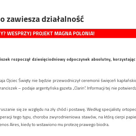
o zawiesza działalność
MY? WESPRZYJ PROJEKT MAGNA POLONIA!
ciszek rozpoczął dziesięciodniowy odpoczynek absolutny, korzystając
maja Ojciec Święty nie będzie przewodniczył ceremonii święceń kapłański
ranciszek – podaje argentyńska gazeta „Clarin”. Informacji tej nie potwierdz
poruszanie się ze względu na zły chód i postawę. Według specjalisty ortope
eracji tego typu, choroba zwyrodnieniowa stawów, na którą cierpi papie
uenos Aires, kiedy to wstawiono mu protezę prawego biodra.