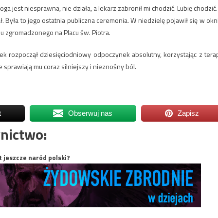
noga jest niesprawna, nie działa, a lekarz zabronił mi chodzić. Lubię chodzić
 Była to jego ostatnia publiczna ceremonia. W niedzielę pojawił się w okn
u zgromadzonego na Placu św. Piotra.
zek rozpoczął dziesięciodniowy odpoczynek absolutny, korzystając z terap
e sprawiają mu coraz silniejszy i nieznośny ból.
t
Obserwuj nas
Zapisz
nictwo:
t jeszcze naród polski?