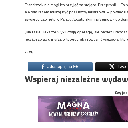
Franciszek nie mógł ich przyjąć na stojąco. Przeprosił. – Ta 
ale tym razem muszę być posłuszny lekarzowi! – powiedział.
swojego gabinetu w Pałacu Apostolskim i przemówił do tłum
„Na razie” lekarze wykluczają operację, ale papież Francis
leczącego go chirurga ortopedy, aby rozluźnić więzadła, któr
/KAI/
Udostępnij na FB
Twee
Wspieraj niezależne wydaw
Czy jes