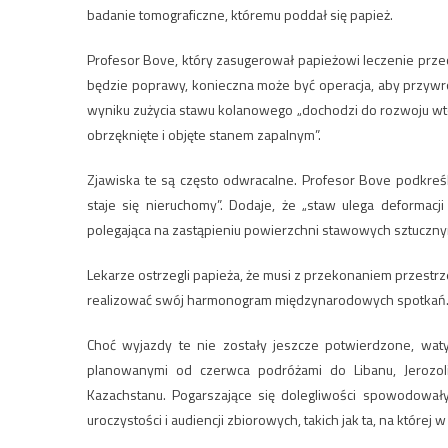
badanie tomograficzne, któremu poddał się papież.
Profesor Bove, który zasugerował papieżowi leczenie przeci
będzie poprawy, konieczna może być operacja, aby przywró
wyniku zużycia stawu kolanowego „dochodzi do rozwoju wtór
obrzęknięte i objęte stanem zapalnym”.
Zjawiska te są często odwracalne. Profesor Bove podkreśla
staje się nieruchomy”. Dodaje, że „staw ulega deformacji
polegająca na zastąpieniu powierzchni stawowych sztuczny
Lekarze ostrzegli papieża, że musi z przekonaniem przestrz
realizować swój harmonogram międzynarodowych spotkań
Choć wyjazdy te nie zostały jeszcze potwierdzone, wat
planowanymi od czerwca podróżami do Libanu, Jerozol
Kazachstanu. Pogarszające się dolegliwości spowodowały
uroczystości i audiencji zbiorowych, takich jak ta, na której