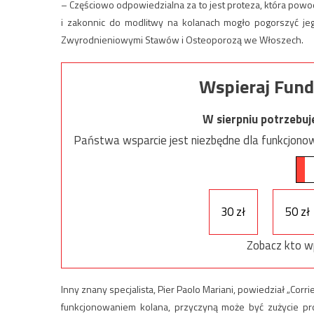
– Częściowo odpowiedzialna za to jest proteza, która pow
i zakonnic do modlitwy na kolanach mogło pogorszyć jeg
Zwyrodnieniowymi Stawów i Osteoporozą we Włoszech.
Wspieraj Fund
W sierpniu potrzebu
Państwa wsparcie jest niezbędne dla funkcjonow
30 zł
50 zł
Zobacz kto w
Inny znany specjalista, Pier Paolo Mariani, powiedział „Cor
funkcjonowaniem kolana, przyczyną może być zużycie prot