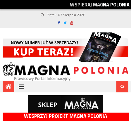
W
S
P
I
E
R
A
J
M
A
G
N
A
P
O
L
O
N
I
A
Piątek, 07 Sierpnia 2026
WESPRZYJ PROJEKT MAGNA POLONIA