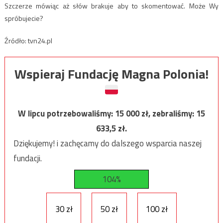
Szczerze mówiąc aż słów brakuje aby to skomentować. Może Wy
spróbujecie?
Źródło: tvn24.pl
Wspieraj Fundację Magna Polonia!
W lipcu potrzebowaliśmy:
15 000
zł, zebraliśmy:
15
633,5
zł.
Dziękujemy! i zachęcamy do dalszego wsparcia naszej
fundacji.
104%
30 zł
50 zł
100 zł