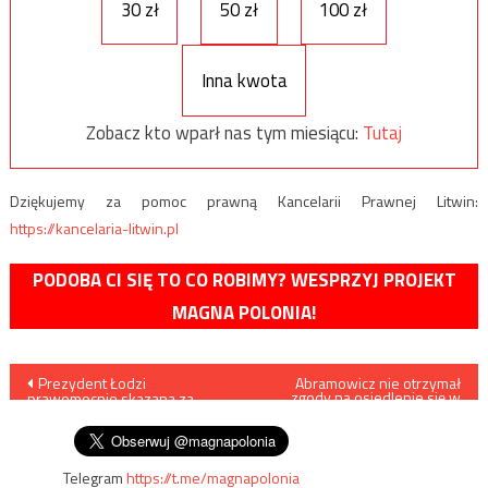
30 zł
50 zł
100 zł
Inna kwota
Zobacz kto wparł nas tym miesiącu:
Tutaj
Dziękujemy za pomoc prawną Kancelarii Prawnej Litwin:
https://kancelaria-litwin.pl
PODOBA CI SIĘ TO CO ROBIMY? WESPRZYJ PROJEKT
MAGNA POLONIA!
Nawigacja
Prezydent Łodzi
Abramowicz nie otrzymał
zgody na osiedlenie się w
prawomocnie skazana za
Szwajcarii
wpisu
poświadczenie nieprawdy
Telegram
https://t.me/magnapolonia