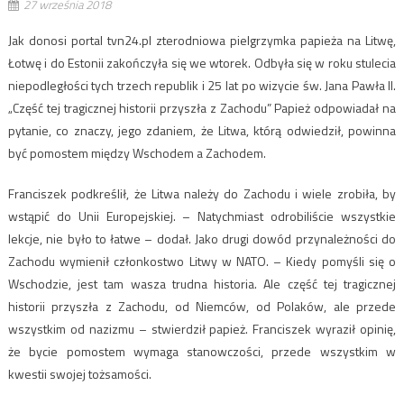
27 września 2018
Jak donosi portal tvn24.pl zterodniowa pielgrzymka papieża na Litwę,
Łotwę i do Estonii zakończyła się we wtorek. Odbyła się w roku stulecia
niepodległości tych trzech republik i 25 lat po wizycie św. Jana Pawła II.
„Część tej tragicznej historii przyszła z Zachodu” Papież odpowiadał na
pytanie, co znaczy, jego zdaniem, że Litwa, którą odwiedził, powinna
być pomostem między Wschodem a Zachodem.
Franciszek podkreślił, że Litwa należy do Zachodu i wiele zrobiła, by
wstąpić do Unii Europejskiej. – Natychmiast odrobiliście wszystkie
lekcje, nie było to łatwe – dodał. Jako drugi dowód przynależności do
Zachodu wymienił członkostwo Litwy w NATO. – Kiedy pomyśli się o
Wschodzie, jest tam wasza trudna historia. Ale część tej tragicznej
historii przyszła z Zachodu, od Niemców, od Polaków, ale przede
wszystkim od nazizmu – stwierdził papież. Franciszek wyraził opinię,
że bycie pomostem wymaga stanowczości, przede wszystkim w
kwestii swojej tożsamości.