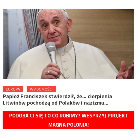
EUROPA
WIADOMOŚCI
Papież Franciszek stwierdził, że… cierpienia
Litwinów pochodzą od Polaków i nazizmu…
PODOBA CI SIĘ TO CO ROBIMY? WESPRZYJ PROJEKT
MAGNA POLONIA!