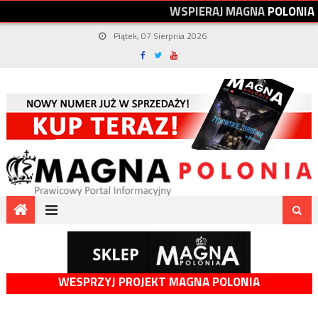
W
S
P
I
E
R
A
J
M
A
G
N
A
P
O
L
O
N
I
A
Piątek, 07 Sierpnia 2026
WESPRZYJ PROJEKT MAGNA POLONIA