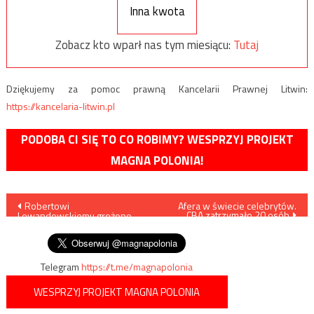
Inna kwota
Zobacz kto wparł nas tym miesiącu:
Tutaj
Dziękujemy za pomoc prawną Kancelarii Prawnej Litwin:
https://kancelaria-litwin.pl
PODOBA CI SIĘ TO CO ROBIMY? WESPRZYJ PROJEKT
MAGNA POLONIA!
Nawigacja
Robertowi
Afera w świecie celebrytów.
CBA zatrzymało 20 osób
Lewandowskiemu grożono
wpisu
śmiercią
Telegram
https://t.me/magnapolonia
WESPRZYJ PROJEKT MAGNA POLONIA