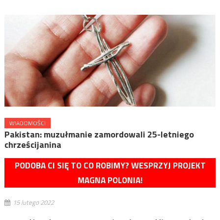
WIADOMOŚCI
Pakistan: muzułmanie zamordowali 25-letniego
chrześcijanina
PODOBA CI SIĘ TO CO ROBIMY? WESPRZYJ PROJEKT
MAGNA POLONIA!
15 lutego 2022