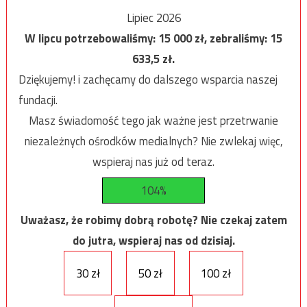
Lipiec 2026
W lipcu potrzebowaliśmy:
15 000
zł, zebraliśmy:
15
633,5
zł.
Dziękujemy! i zachęcamy do dalszego wsparcia naszej
fundacji.
Masz świadomość tego jak ważne jest przetrwanie
niezależnych ośrodków medialnych? Nie zwlekaj więc,
wspieraj nas już od teraz.
104%
Uważasz, że robimy dobrą robotę? Nie czekaj zatem
do jutra, wspieraj nas od dzisiaj.
30 zł
50 zł
100 zł