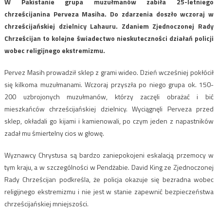
W Pakistanie grupa muzułmanów zabiła 25-letniego
chrześcijanina Perveza Masiha. Do zdarzenia doszło wczoraj w
chrześcijańskiej dzielnicy Lahauru. Zdaniem Zjednoczonej Rady
Chrześcijan to kolejne świadectwo nieskuteczności działań policji
wobec religijnego ekstremizmu.
Pervez Masih prowadził sklep z grami wideo. Dzień wcześniej pokłócił
się kilkoma muzułmanami. Wczoraj przyszła po niego grupa ok. 150-
200 uzbrojonych muzułmanów, którzy zaczęli obrażać i bić
mieszkańców chrześcijańskiej dzielnicy. Wyciągnęli Perveza przed
sklep, okładali go kijami i kamienowali, po czym jeden z napastników
zadał mu śmiertelny cios w głowę.
Wyznawcy Chrystusa są bardzo zaniepokojeni eskalacją przemocy w
tym kraju, a w szczególności w Pendżabie. David King ze Zjednoczonej
Rady Chrześcijan podkreśla, że policja okazuje się bezradna wobec
religijnego ekstremizmu i nie jest w stanie zapewnić bezpieczeństwa
chrześcijańskiej mniejszości.