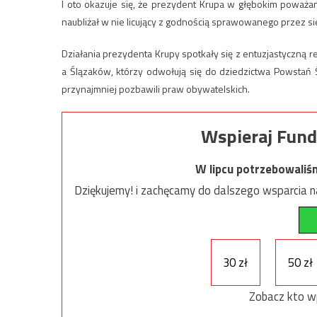
I oto okazuje się, że prezydent Krupa w głębokim poważa
naubliżał w nie licujący z godnością sprawowanego przez s
Działania prezydenta Krupy spotkały się z entuzjastyczną re
a Ślązaków, którzy odwołują się do dziedzictwa Powstań Ślą
przynajmniej pozbawili praw obywatelskich.
Wspieraj Fund
W lipcu potrzebowaliś
Dziękujemy! i zachęcamy do dalszego wsparcia na
30 zł
50 zł
Zobacz kto w