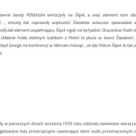
łownie bandy POW,które wkroczyły na Śląsk, a więc element nam obc
yt. , zresztą tak naprawdę większość Ślazaków wówczas opowiadała s
lili.Jaki element uzupełniający, Śląsk nigdy nie był polski. Oczywiście Stalin d
Oddanie hołdu zielonym ludzikom z Polski to plucie w twarz Ślazakom..
 Lloyd George na konferencji w Wersalu mówiąc , ze dać Polsce Śląsk to tak j
a.
gdy w pierwszych dniach września 1939 roku oddziały niemieckie wkracza
rzygotowane listy proskrypcyjne zawierające dane osób przeznaczonych 