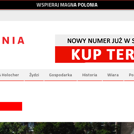
W
S
P
I
E
R
A
J
M
A
G
N
A
P
O
L
O
N
I
A
& Holocher
Żydzi
Gospodarka
Historia
Wiara
Po