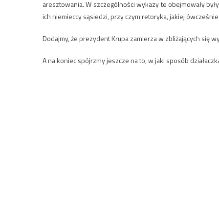
aresztowania. W szczególności wykazy te obejmowały byłych 
ich niemieccy sąsiedzi, przy czym retoryka, jakiej ówcześnie
Dodajmy, że prezydent Krupa zamierza w zbliżających się wy
A na koniec spójrzmy jeszcze na to, w jaki sposób działaczka 