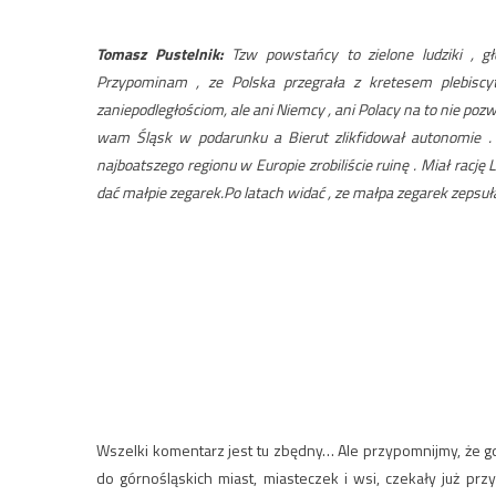
Tomasz Pustelnik:
Tzw powstańcy to zielone ludziki , g
Przypominam , ze Polska przegrała z kretesem plebisc
zaniepodległościom, ale ani Niemcy , ani Polacy na to nie pozwo
wam Śląsk w podarunku a Bierut zlikfidował autonomie . 
najboatszego regionu w Europie zrobiliście ruinę . Miał rację
dać małpie zegarek.Po latach widać , ze małpa zegarek zepsuł
Wszelki komentarz jest tu zbędny… Ale przypomnijmy, że 
do górnośląskich miast, miasteczek i wsi, czekały już p