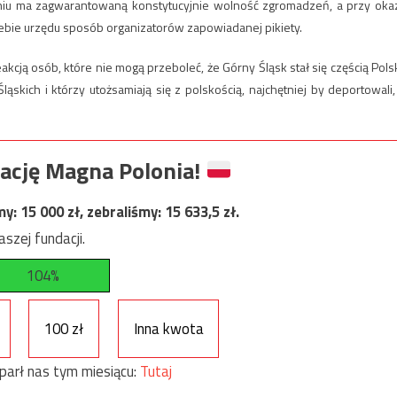
niu ma zagwarantowaną konstytucyjnie wolność zgromadzeń, a przy okaz
iebie urzędu sposób organizatorów zapowiadanej pikiety.
akcją osób, które nie mogą przeboleć, że Górny Śląsk stał się częścią Polsk
skich i którzy utożsamiają się z polskością, najchętniej by deportowali,
ację Magna Polonia!
my:
15 000
zł, zebraliśmy:
15 633,5
zł.
szej fundacji.
104%
100 zł
Inna kwota
parł nas tym miesiącu:
Tutaj