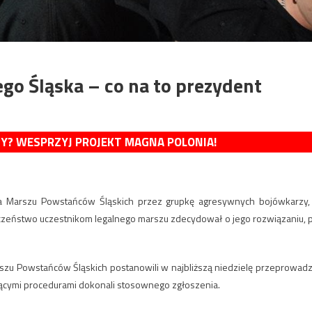
ego Śląska – co na to prezydent
MY? WESPRZYJ PROJEKT MAGNA POLONIA!
a Marszu Powstańców Śląskich przez grupkę agresywnych bojówkarzy,
eczeństwo uczestnikom legalnego marszu zdecydował o jego rozwiązaniu, 
rszu Powstańców Śląskich postanowili w najbliższą niedzielę przeprowadz
jącymi procedurami dokonali stosownego zgłoszenia.