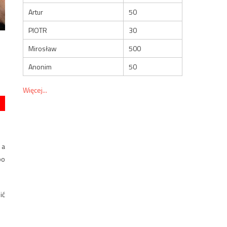
Artur
50
PIOTR
30
Mirosław
500
Anonim
50
Więcej...
 a
po
ić