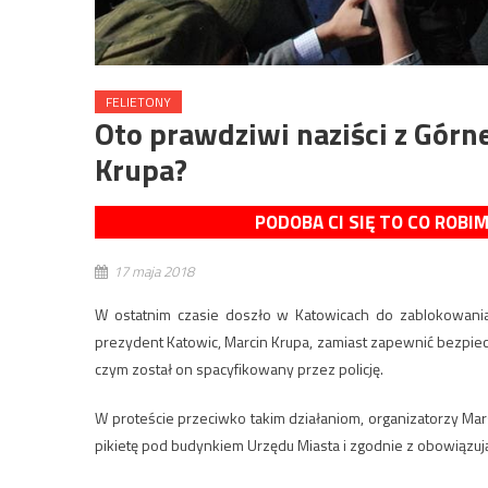
FELIETONY
Oto prawdziwi naziści z Górn
Krupa?
PODOBA CI SIĘ TO CO ROBI
17 maja 2018
W ostatnim czasie doszło w Katowicach do zablokowani
prezydent Katowic, Marcin Krupa, zamiast zapewnić bezpi
czym został on spacyfikowany przez policję.
W proteście przeciwko takim działaniom, organizatorzy Ma
pikietę pod budynkiem Urzędu Miasta i zgodnie z obowiązu