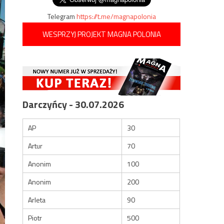
Telegram
https://t.me/magnapolonia
WESPRZYJ PROJEKT MAGNA POLONIA
Darczyńcy - 30.07.2026
AP
30
Artur
70
Anonim
100
Anonim
200
Arleta
90
Piotr
500