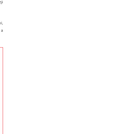
ji
i,
 a