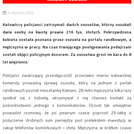
4 stycznia 2022
Katowiccy policjanci zatrzymali dwóch oszustów, którzy oszukali
dwie osoby na kwotę prawie 216 tys. złotych. Pokrzywdzona
kobieta została poznana przez oszusta na portalu randkowym, a
mężczyzna w pracy. Na czas trwającego postępowania podejrzani
zostali objęci policyjnym dozorem. Za oszustwa grozi im kara do 8
lat więzienia.
Policjanci zwalczający przestępczość przeciwko mieniu katowickiej
komendy prowadzą sprawę oszusta, który na jednym z portali
randkowych poznał mieszkankę Katowic. 28-letni mężczyzna kilka razy
spotkał się z kobietą, utrzymywał z nią również kontakt za
pośrednictwem jednego z komunikatorów. Oszust tak umiejętnie
prowadził rozmowy, że po pewnym czasie poprosił 29-latkę o
pożyczenie drobnych sum pieniędzy pod pretekstem inwestycji w
zakup telefonów komórkowych i złota. Mężczyzna w krótkim czasie