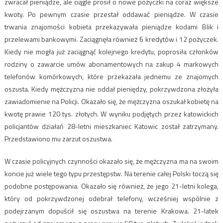
zwracał pieniądze, ale ciągle prosił o nowe pożyczki na coraz większe
kwoty. Po pewnym czasie przestał oddawać pieniądze. W czasie
trwania znajomości kobieta przekazywała pieniądze kodami Blik i
przelewami bankowymi. Zaciągnęła również 6 kredytów i 12 pożyczek.
Kiedy nie mogła już zaciągnąć kolejnego kredytu, poprosiła członków
rodziny o zawarcie umów abonamentowych na zakup 4 markowych
telefonów komórkowych, które przekazała jednemu ze znajomych
oszusta. Kiedy mężczyzna nie oddał pieniędzy, pokrzywdzona złożyła
zawiadomienie na Policji. Okazało się, że mężczyzna oszukał kobietę na
kwotę prawie 120 tys. złotych. W wyniku podjętych przez katowickich
policjantów działań 28-letni mieszkaniec Katowic został zatrzymany.
Przedstawiono mu zarzut oszustwa.
W czasie policyjnych czynności okazało się, że mężczyzna ma na swoim
koncie już wiele tego typu przestępstw. Na terenie całej Polski toczą się
podobne postępowania. Okazało się również, że jego 21-letni kolega,
który od pokrzywdzonej odebrał telefony, wcześniej wspólnie z
podejrzanym dopuścił się oszustwa na terenie Krakowa. 21-latek