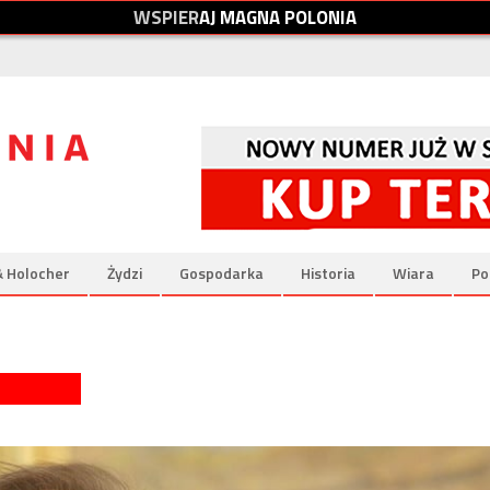
W
S
P
I
E
R
A
J
M
A
G
N
A
P
O
L
O
N
I
A
& Holocher
Żydzi
Gospodarka
Historia
Wiara
Po