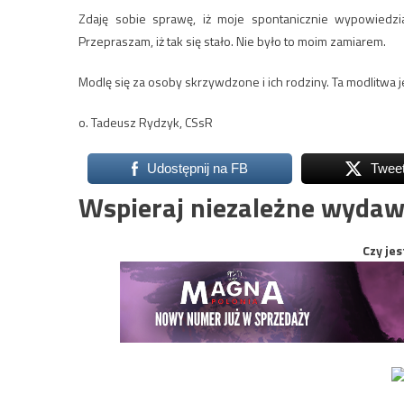
Zdaję sobie sprawę, iż moje spontanicznie wypowiedzi
Przepraszam, iż tak się stało. Nie było to moim zamiarem.
Modlę się za osoby skrzywdzone i ich rodziny. Ta modlitwa 
o. Tadeusz Rydzyk, CSsR
Udostępnij na FB
Twee
Wspieraj niezależne wydaw
Czy jes