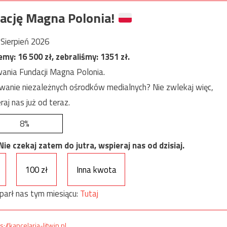
ację Magna Polonia!
Sierpień 2026
jemy:
16 500
zł, zebraliśmy:
1351
zł.
ania Fundacji Magna Polonia.
anie niezależnych ośrodków medialnych? Nie zwlekaj więc,
raj nas już od teraz.
8%
e czekaj zatem do jutra, wspieraj nas od dzisiaj.
100 zł
Inna kwota
parł nas tym miesiącu:
Tutaj
s://kancelaria-litwin.pl