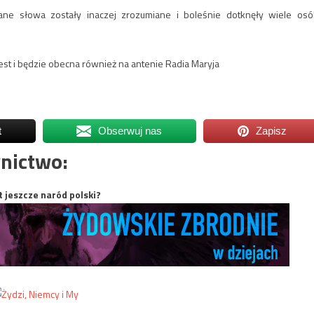
ane słowa zostały inaczej zrozumiane i boleśnie dotknęły wiele osó
jest i będzie obecna również na antenie Radia Maryja
t
Obserwuj nas
Zapisz
nictwo:
t jeszcze naród polski?