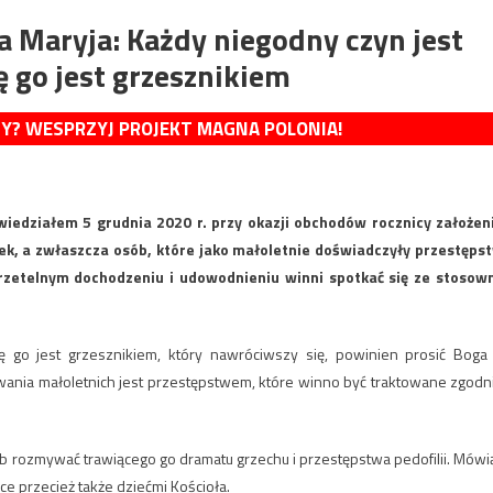
 Maryja: Każdy niegodny czyn jest
ę go jest grzesznikiem
MY? WESPRZYJ PROJEKT MAGNA POLONIA!
iedziałem 5 grudnia 2020 r. przy okazji obchodów rocznicy założen
iek, a zwłaszcza osób, które jako małoletnie doświadczyły przestęps
rzetelnym dochodzeniu i udowodnieniu winni spotkać się ze stosow
ę go jest grzesznikiem, który nawróciwszy się, powinien prosić Boga
wania małoletnich jest przestępstwem, które winno być traktowane zgodn
b rozmywać trawiącego go dramatu grzechu i przestępstwa pedofilii. Mówi
e przecież także dziećmi Kościoła.