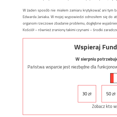
W żaden sposób nie miałem zamiaru krytykować ani tym ba
Edwarda Janiaka. W mojej wypowiedzi odnosiłem się do at
organom rzeczowe zbadanie problemu, dogłębne wyjaśnieni
Kościół – również zraniony takimi czynami – środki zaradcz
Wspieraj Fund
W sierpniu potrzebu
Państwa wsparcie jest niezbędne dla funkcjonow
30 zł
50 zł
Zobacz kto w