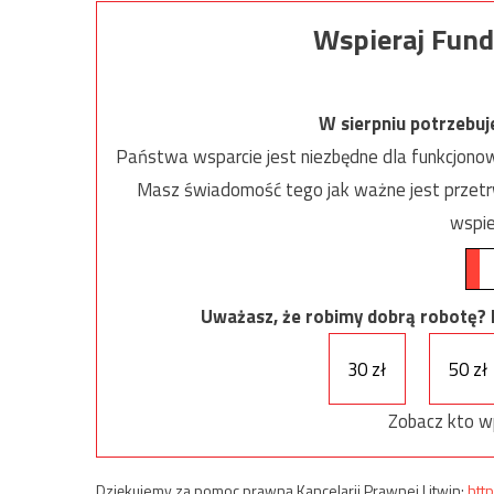
Wspieraj Fund
W sierpniu potrzebu
Państwa wsparcie jest niezbędne dla funkcjonow
Masz świadomość tego jak ważne jest przetrw
wspie
Uważasz, że robimy dobrą robotę? Ni
30 zł
50 zł
Zobacz kto w
Dziękujemy za pomoc prawną Kancelarii Prawnej Litwin:
http