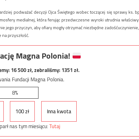
rdziej podważać decyzji Ojca Świętego wobec toczącej się sprawy ks. b
mosfery medialnej, która ferując przedwczesne wyroki utrudnia właściw
e jego przyczyn, aby ofiary mogły otrzymać niezbędne zadośćuczynienie,
e na przyszłość.
ację Magna Polonia!
jemy:
16 500
zł, zebraliśmy:
1351
zł.
ania Fundacji Magna Polonia.
8%
100 zł
Inna kwota
parł nas tym miesiącu:
Tutaj