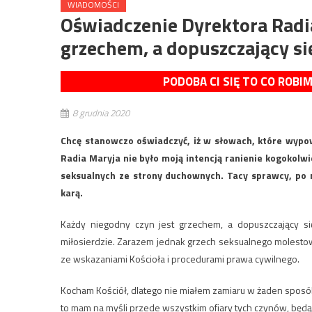
WIADOMOŚCI
Oświadczenie Dyrektora Radia
grzechem, a dopuszczający si
PODOBA CI SIĘ TO CO ROBI
8 grudnia 2020
Chcę stanowczo oświadczyć, iż w słowach, które wypow
Radia Maryja nie było moją intencją ranienie kogokolw
seksualnych ze strony duchownych. Tacy sprawcy, po 
karą.
Każdy niegodny czyn jest grzechem, a dopuszczający si
miłosierdzie. Zarazem jednak grzech seksualnego molesto
ze wskazaniami Kościoła i procedurami prawa cywilnego.
Kocham Kościół, dlatego nie miałem zamiaru w żaden sposó
to mam na myśli przede wszystkim ofiary tych czynów, będąc