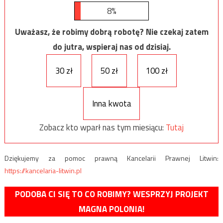
8%
Uważasz, że robimy dobrą robotę? Nie czekaj zatem
do jutra, wspieraj nas od dzisiaj.
30 zł
50 zł
100 zł
Inna kwota
Zobacz kto wparł nas tym miesiącu:
Tutaj
Dziękujemy za pomoc prawną Kancelarii Prawnej Litwin:
https://kancelaria-litwin.pl
PODOBA CI SIĘ TO CO ROBIMY? WESPRZYJ PROJEKT
MAGNA POLONIA!