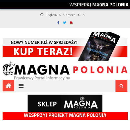
W
S
P
I
E
R
A
J
M
A
G
N
A
P
O
L
O
N
I
A
Piątek, 07 Sierpnia 2026
WESPRZYJ PROJEKT MAGNA POLONIA