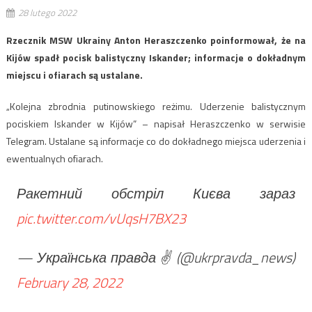
28 lutego 2022
Rzecznik MSW Ukrainy Anton Heraszczenko poinformował, że na
Kijów spadł pocisk balistyczny Iskander; informacje o dokładnym
miejscu i ofiarach są ustalane.
„Kolejna zbrodnia putinowskiego reżimu. Uderzenie balistycznym
pociskiem Iskander w Kijów” – napisał Heraszczenko w serwisie
Telegram. Ustalane są informacje co do dokładnego miejsca uderzenia i
ewentualnych ofiarach.
Ракетний обстріл Києва зараз
pic.twitter.com/vUqsH7BX23
— Українська правда ✌️ (@ukrpravda_news)
February 28, 2022