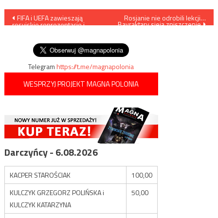
Nawigacja
FIFA i UEFA zawieszają
Rosjanie nie odrobili lekcji…
Bayraktary sieją zniszczenie
rosyjskie reprezentacje i
wpisu
kluby we wszystkich
rozgrywkach
Telegram
https://t.me/magnapolonia
WESPRZYJ PROJEKT MAGNA POLONIA
Darczyńcy - 6.08.2026
KACPER STAROŚCIAK
100,00
KULCZYK GRZEGORZ POLIŃSKA i
50,00
KULCZYK KATARZYNA