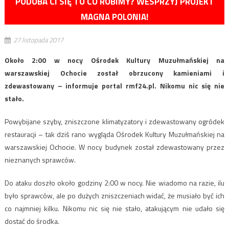
PODOBA CI SIĘ TO CO ROBIMY? WESPRZYJ PROJEKT
MAGNA POLONIA!
27 listopada 2017
Około 2:00 w nocy Ośrodek Kultury Muzułmańskiej na
warszawskiej Ochocie został obrzucony kamieniami i
zdewastowany – informuje portal rmf24.pl. Nikomu nic się nie
stało.
Powybijane szyby, zniszczone klimatyzatory i zdewastowany ogródek
restauracji – tak dziś rano wygląda Ośrodek Kultury Muzułmańskiej na
warszawskiej Ochocie. W nocy budynek został zdewastowany przez
nieznanych sprawców.
Do ataku doszło około godziny 2:00 w nocy. Nie wiadomo na razie, ilu
było sprawców, ale po dużych zniszczeniach widać, że musiało być ich
co najmniej kilku. Nikomu nic się nie stało, atakującym nie udało się
dostać do środka.