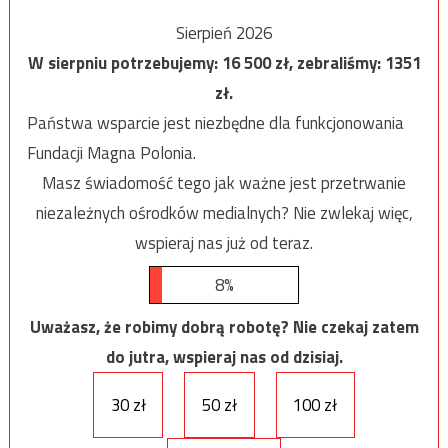
Sierpień 2026
W sierpniu potrzebujemy:
16 500
zł, zebraliśmy:
1351
zł.
Państwa wsparcie jest niezbędne dla funkcjonowania
Fundacji Magna Polonia.
Masz świadomość tego jak ważne jest przetrwanie
niezależnych ośrodków medialnych? Nie zwlekaj więc,
wspieraj nas już od teraz.
8%
Uważasz, że robimy dobrą robotę? Nie czekaj zatem
do jutra, wspieraj nas od dzisiaj.
30 zł
50 zł
100 zł