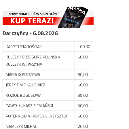
Darczyńcy - 6.08.2026
KACPER STAROŚCIAK
100,00
KULCZYK GRZEGORZ POLIŃSKA i
50,00
KULCZYK KATARZYNA
MARIA KOSTRZEWA
50,00
JERZY T MICHAJŁOWICZ
50,00
KOZIOŁ BOGUSŁAW
35,00
PAWEŁ ŁUKASZ ZIEMIAŃSKI
50,00
POTERA LIDIA i POTERA KRZYSZTOF
50,00
NIEMCZYK MICHAŁ
20,00