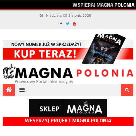
W
S
P
I
E
R
A
J
M
A
G
N
A
P
O
L
O
N
I
A
Niedziela, 09 Sierpnia 2026
WESPRZYJ PROJEKT MAGNA POLONIA