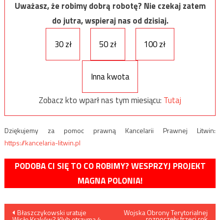
Uważasz, że robimy dobrą robotę? Nie czekaj zatem
do jutra, wspieraj nas od dzisiaj.
30 zł
50 zł
100 zł
Inna kwota
Zobacz kto wparł nas tym miesiącu:
Tutaj
Dziękujemy za pomoc prawną Kancelarii Prawnej Litwin:
https://kancelaria-litwin.pl
PODOBA CI SIĘ TO CO ROBIMY? WESPRZYJ PROJEKT
MAGNA POLONIA!
Nawigacja
Błaszczykowski uratuje
Wojska Obrony Terytorialnej
rozpoczęły trzeci rok
Wisłę Kraków? Klub otrzyma 4