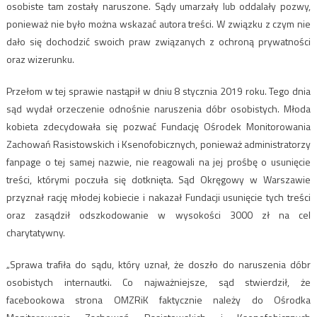
osobiste tam zostały naruszone. Sądy umarzały lub oddalały pozwy,
ponieważ nie było można wskazać autora treści. W związku z czym nie
dało się dochodzić swoich praw związanych z ochroną prywatności
oraz wizerunku.
Przełom w tej sprawie nastąpił w dniu 8 stycznia 2019 roku. Tego dnia
sąd wydał orzeczenie odnośnie naruszenia dóbr osobistych. Młoda
kobieta zdecydowała się pozwać Fundację Ośrodek Monitorowania
Zachowań Rasistowskich i Ksenofobicznych, ponieważ administratorzy
fanpage o tej samej nazwie, nie reagowali na jej prośbę o usunięcie
treści, którymi poczuła się dotknięta. Sąd Okręgowy w Warszawie
przyznał rację młodej kobiecie i nakazał Fundacji usunięcie tych treści
oraz zasądził odszkodowanie w wysokości 3000 zł na cel
charytatywny.
„Sprawa trafiła do sądu, który uznał, że doszło do naruszenia dóbr
osobistych internautki. Co najważniejsze, sąd stwierdził, że
facebookowa strona OMZRiK faktycznie należy do Ośrodka