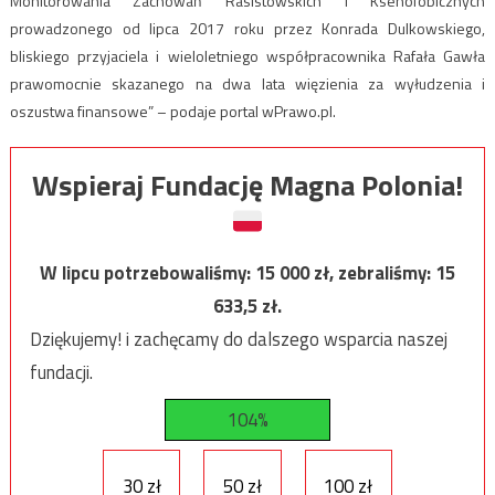
Monitorowania Zachowań Rasistowskich i Ksenofobicznych
prowadzonego od lipca 2017 roku przez Konrada Dulkowskiego,
bliskiego przyjaciela i wieloletniego współpracownika Rafała Gawła
prawomocnie skazanego na dwa lata więzienia za wyłudzenia i
oszustwa finansowe” – podaje portal wPrawo.pl.
Wspieraj Fundację Magna Polonia!
W lipcu potrzebowaliśmy:
15 000
zł, zebraliśmy:
15
633,5
zł.
Dziękujemy! i zachęcamy do dalszego wsparcia naszej
fundacji.
104%
30 zł
50 zł
100 zł