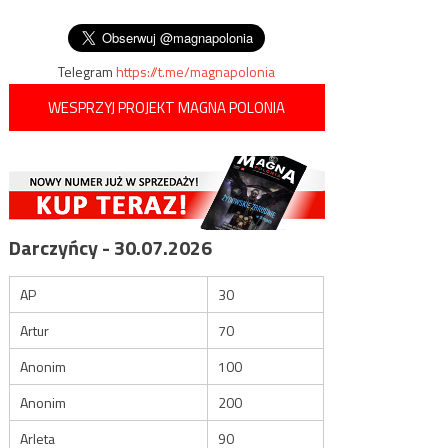
szkolenia swoich żołnierzy
wpisu
mln zł pożyczki
Telegram
https://t.me/magnapolonia
WESPRZYJ PROJEKT MAGNA POLONIA
Darczyńcy - 30.07.2026
AP
30
Artur
70
Anonim
100
Anonim
200
Arleta
90