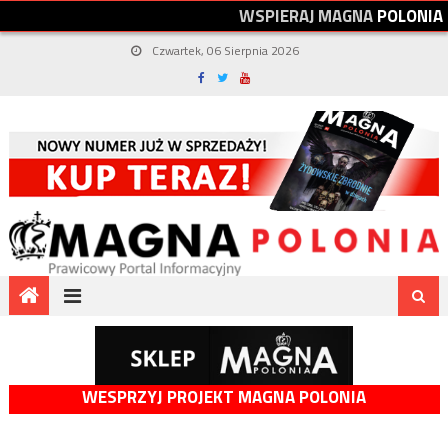
W
S
P
I
E
R
A
J
M
A
G
N
A
P
O
L
O
N
I
A
Czwartek, 06 Sierpnia 2026
WESPRZYJ PROJEKT MAGNA POLONIA