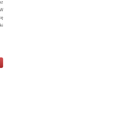
az
 W
kę
ki