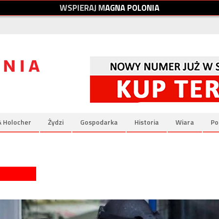
W
S
P
I
E
R
A
J
M
A
G
N
A
P
O
L
O
N
I
A
& Holocher
Żydzi
Gospodarka
Historia
Wiara
Po