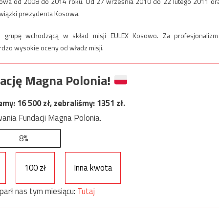
wa od 2008 do 2014 roku. Od 27 września 2010 do 22 lutego 2011 or
wiązki prezydenta Kosowa.
nie grupę wchodzącą w skład misji EULEX Kosowo. Za profesjonalizm
ardzo wysokie oceny od władz misji.
ację Magna Polonia!
jemy:
16 500
zł, zebraliśmy:
1351
zł.
ania Fundacji Magna Polonia.
8%
100 zł
Inna kwota
parł nas tym miesiącu:
Tutaj