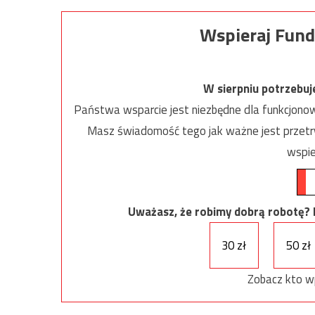
Wspieraj Fund
W sierpniu potrzebu
Państwa wsparcie jest niezbędne dla funkcjonow
Masz świadomość tego jak ważne jest przetrw
wspie
Uważasz, że robimy dobrą robotę? Ni
30 zł
50 zł
Zobacz kto w