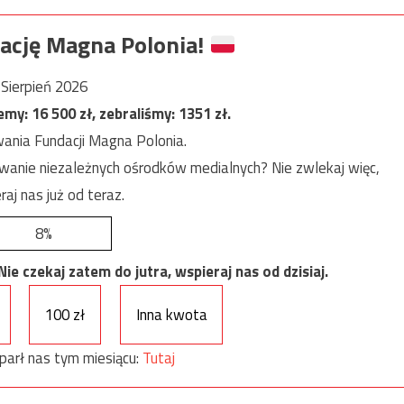
ację Magna Polonia!
Sierpień 2026
jemy:
16 500
zł, zebraliśmy:
1351
zł.
ania Fundacji Magna Polonia.
anie niezależnych ośrodków medialnych? Nie zwlekaj więc,
raj nas już od teraz.
8%
e czekaj zatem do jutra, wspieraj nas od dzisiaj.
100 zł
Inna kwota
parł nas tym miesiącu:
Tutaj