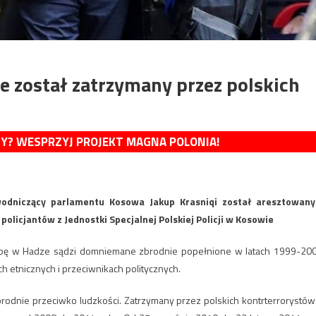
 został zatrzymany przez polskich
MY? WESPRZYJ PROJEKT MAGNA POLONIA!
wodniczący parlamentu Kosowa Jakup Krasniqi został aresztowany
policjantów z Jednostki Specjalnej Polskiej Policji w Kosowie
zibę w Hadze sądzi domniemane zbrodnie popełnione w latach 1999-20
 etnicznych i przeciwnikach politycznych.
brodnie przeciwko ludzkości. Zatrzymany przez polskich kontrterrorystów