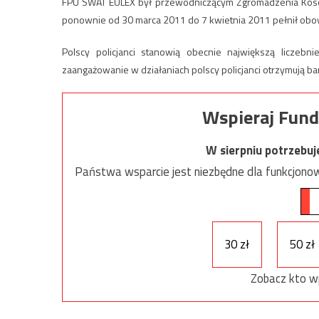
FPU SWAT EULEX był przewodniczącym Zgromadzenia Koso
ponownie od 30 marca 2011 do 7 kwietnia 2011 pełnił obo
Polscy policjanci stanowią obecnie największą liczeb
zaangażowanie w działaniach polscy policjanci otrzymują b
Wspieraj Fund
W sierpniu potrzebu
Państwa wsparcie jest niezbędne dla funkcjonow
30 zł
50 zł
Zobacz kto w