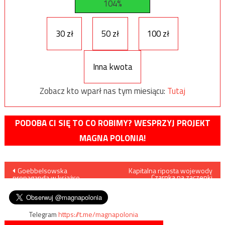
104%
30 zł
50 zł
100 zł
Inna kwota
Zobacz kto wparł nas tym miesiącu:
Tutaj
PODOBA CI SIĘ TO CO ROBIMY? WESPRZYJ PROJEKT
MAGNA POLONIA!
Nawigacja
Goebbelsowska
Kapitalna riposta wojewody
Czarnka na zaczepki
propaganda w książce
marszałka Województwa
wpisu
Zychowicza?
Lubelskiego oraz prezydenta
Lublina
Telegram
https://t.me/magnapolonia