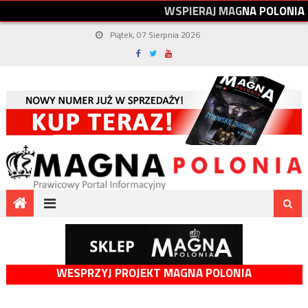
W
S
P
I
E
R
A
J
M
A
G
N
A
P
O
L
O
N
I
A
Piątek, 07 Sierpnia 2026
WESPRZYJ PROJEKT MAGNA POLONIA