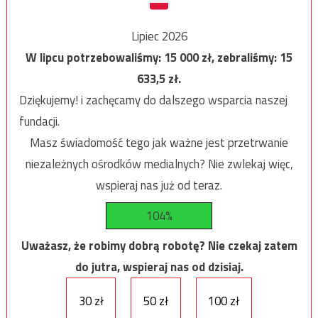
Lipiec 2026
W lipcu potrzebowaliśmy:
15 000
zł, zebraliśmy:
15
633,5
zł.
Dziękujemy! i zachęcamy do dalszego wsparcia naszej
fundacji.
Masz świadomość tego jak ważne jest przetrwanie
niezależnych ośrodków medialnych? Nie zwlekaj więc,
wspieraj nas już od teraz.
104%
Uważasz, że robimy dobrą robotę? Nie czekaj zatem
do jutra, wspieraj nas od dzisiaj.
30 zł
50 zł
100 zł