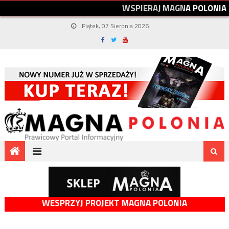
W
S
P
I
E
R
A
J
M
A
G
N
A
P
O
L
O
N
I
A
Piątek, 07 Sierpnia 2026
WESPRZYJ PROJEKT MAGNA POLONIA