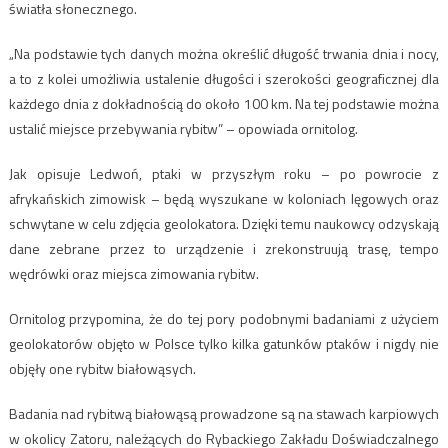
światła słonecznego.
„Na podstawie tych danych można określić długość trwania dnia i nocy,
a to z kolei umożliwia ustalenie długości i szerokości geograficznej dla
każdego dnia z dokładnością do około 100 km. Na tej podstawie można
ustalić miejsce przebywania rybitw” – opowiada ornitolog.
Jak opisuje Ledwoń, ptaki w przyszłym roku – po powrocie z
afrykańskich zimowisk – będą wyszukane w koloniach lęgowych oraz
schwytane w celu zdjęcia geolokatora. Dzięki temu naukowcy odzyskają
dane zebrane przez to urządzenie i zrekonstruują trasę, tempo
wędrówki oraz miejsca zimowania rybitw.
Ornitolog przypomina, że do tej pory podobnymi badaniami z użyciem
geolokatorów objęto w Polsce tylko kilka gatunków ptaków i nigdy nie
objęły one rybitw białowąsych.
Badania nad rybitwą białowąsą prowadzone są na stawach karpiowych
w okolicy Zatoru, należących do Rybackiego Zakładu Doświadczalnego