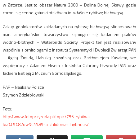
w Zatorze. Jest to obszar Natura 2000 – Dolina Dolnej Skawy, gdzie
chroni się cenne gatunki ptaków m.in. właśnie rybitwę białowąsą.
Zakup geolokatorów zakładanych na rybitwę białowąsą sfinansowało
m.in. amerykańskie towarzystwo zajmujące się badaniem ptaków
wodno-błotnych – Waterbirds Society. Projekt ten jest realizowany
wspólnie z ornitologami z Instytutu Systematyki i Ewolucji Zwierząt PAN
– Agatą Żmudą, Halszką Łożyńską oraz Bartłomiejem Kusalem, we
współpracy z Adamem Flisem z Instytutu Ochrony Przyrody PAN oraz
Jackiem Betleją z Muzeum Górnośląskiego.
PAP – Nauka w Polsce
Szymon Zdziebłowski
Foto:
http://www.fotoprzyroda.pl/topic/756-rybitwa-
bia%C5%82ow%C4%85sa-chlidonias-hybridus/