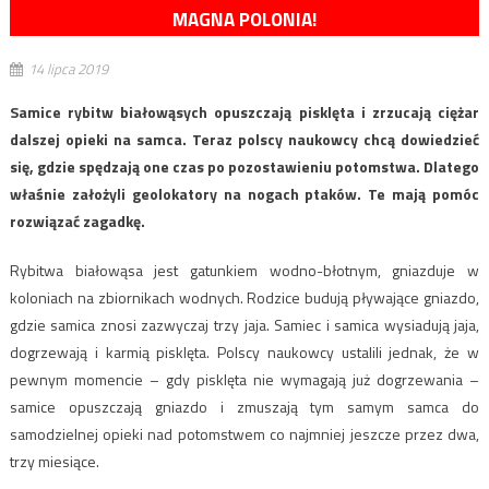
MAGNA POLONIA!
14 lipca 2019
Samice rybitw białowąsych opuszczają pisklęta i zrzucają ciężar
dalszej opieki na samca. Teraz polscy naukowcy chcą dowiedzieć
się, gdzie spędzają one czas po pozostawieniu potomstwa. Dlatego
właśnie założyli geolokatory na nogach ptaków. Te mają pomóc
rozwiązać zagadkę.
Rybitwa białowąsa jest gatunkiem wodno-błotnym, gniazduje w
koloniach na zbiornikach wodnych. Rodzice budują pływające gniazdo,
gdzie samica znosi zazwyczaj trzy jaja. Samiec i samica wysiadują jaja,
dogrzewają i karmią pisklęta. Polscy naukowcy ustalili jednak, że w
pewnym momencie – gdy pisklęta nie wymagają już dogrzewania –
samice opuszczają gniazdo i zmuszają tym samym samca do
samodzielnej opieki nad potomstwem co najmniej jeszcze przez dwa,
trzy miesiące.