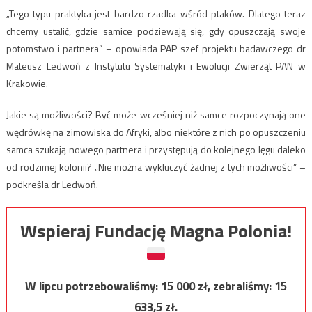
„Tego typu praktyka jest bardzo rzadka wśród ptaków. Dlatego teraz
chcemy ustalić, gdzie samice podziewają się, gdy opuszczają swoje
potomstwo i partnera” – opowiada PAP szef projektu badawczego dr
Mateusz Ledwoń z Instytutu Systematyki i Ewolucji Zwierząt PAN w
Krakowie.
Jakie są możliwości? Być może wcześniej niż samce rozpoczynają one
wędrówkę na zimowiska do Afryki, albo niektóre z nich po opuszczeniu
samca szukają nowego partnera i przystępują do kolejnego lęgu daleko
od rodzimej kolonii? „Nie można wykluczyć żadnej z tych możliwości” –
podkreśla dr Ledwoń.
Wspieraj Fundację Magna Polonia!
W lipcu potrzebowaliśmy:
15 000
zł, zebraliśmy:
15
633,5
zł.