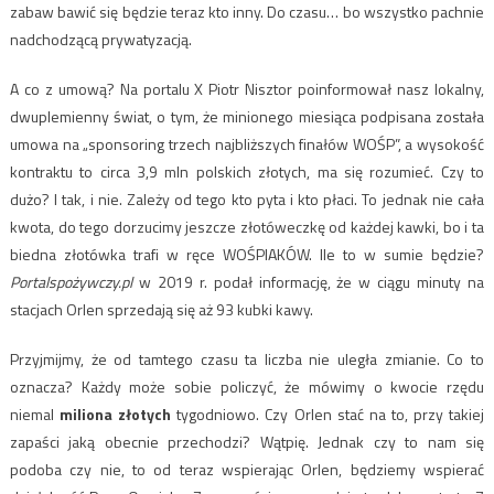
zabaw bawić się będzie teraz kto inny. Do czasu… bo wszystko pachnie
nadchodzącą prywatyzacją.
A co z umową? Na portalu X Piotr Nisztor poinformował nasz lokalny,
dwuplemienny świat, o tym, że minionego miesiąca podpisana została
umowa na „sponsoring trzech najbliższych finałów WOŚP”, a wysokość
kontraktu to circa 3,9 mln polskich złotych, ma się rozumieć. Czy to
dużo? I tak, i nie. Zależy od tego kto pyta i kto płaci. To jednak nie cała
kwota, do tego dorzucimy jeszcze złotóweczkę od każdej kawki, bo i ta
biedna złotówka trafi w ręce WOŚPIAKÓW. Ile to w sumie będzie?
Portalspożywczy.pl
w 2019 r. podał informację, że w ciągu minuty na
stacjach Orlen sprzedają się aż 93 kubki kawy
.
Przyjmijmy, że od tamtego czasu ta liczba nie uległa zmianie. Co to
oznacza? Każdy może sobie policzyć, że mówimy o kwocie rzędu
niemal
miliona złotych
tygodniowo. Czy Orlen stać na to, przy takiej
zapaści jaką obecnie przechodzi? Wątpię. Jednak czy to nam się
podoba czy nie, to od teraz wspierając Orlen, będziemy wspierać