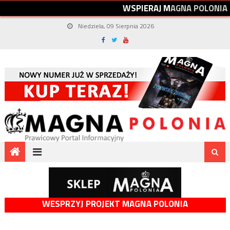
W
S
P
I
E
R
A
J
M
A
G
N
A
P
O
L
O
N
I
A
Niedziela, 09 Sierpnia 2026
WESPRZYJ PROJEKT MAGNA POLONIA