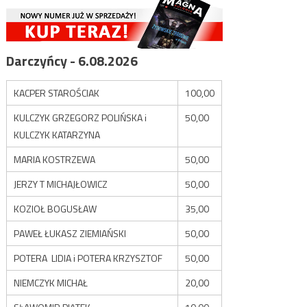
Darczyńcy - 6.08.2026
KACPER STAROŚCIAK
100,00
KULCZYK GRZEGORZ POLIŃSKA i
50,00
KULCZYK KATARZYNA
MARIA KOSTRZEWA
50,00
JERZY T MICHAJŁOWICZ
50,00
KOZIOŁ BOGUSŁAW
35,00
PAWEŁ ŁUKASZ ZIEMIAŃSKI
50,00
POTERA LIDIA i POTERA KRZYSZTOF
50,00
NIEMCZYK MICHAŁ
20,00