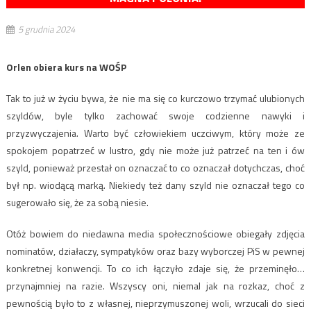
5 grudnia 2024
Orlen obiera kurs na WOŚP
Tak to już w życiu bywa, że nie ma się co kurczowo trzymać ulubionych
szyldów, byle tylko zachować swoje codzienne nawyki i
przyzwyczajenia. Warto być człowiekiem uczciwym, który może ze
spokojem popatrzeć w lustro, gdy nie może już patrzeć na ten i ów
szyld, ponieważ przestał on oznaczać to co oznaczał dotychczas, choć
był np. wiodącą marką. Niekiedy też dany szyld nie oznaczał tego co
sugerowało się, że za sobą niesie.
Otóż bowiem do niedawna media społecznościowe obiegały zdjęcia
nominatów, działaczy, sympatyków oraz bazy wyborczej PiS w pewnej
konkretnej konwencji. To co ich łączyło zdaje się, że przeminęło…
przynajmniej na razie. Wszyscy oni, niemal jak na rozkaz, choć z
pewnością było to z własnej, nieprzymuszonej woli, wrzucali do sieci