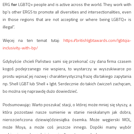
ERG
for
LGBTQ+ people and is active across the world. They work with
bp’s other ERGS to promote all diversities and intersectionalities, even
in those regions that are not accepting or where being LGBTQ+ is
illegal”.
Więcej na ten temat tutaj:
https://britishlgbtawards.com/lgbtqia-
inclusivity-with-bp/
Gdybyście chcieli Państwo sami się przekonać czy dana firma czasem
kogoś podejrzanego nie wspiera, to wystarczy w wyszukiwarce po
prostu wpisać jej nazwę i charakterystyczną frazę dla takiego zapytania
np. Shell LGBT lub Shell + lgbt. Serdecznie do takich ćwiczeń zachęcam,
bo można się naprawdę dużo dowiedzieć.
Podsumowując: Warto poszukać stacji, o której może mniej się słyszy, a
która pozostawi nasze sumienie w stanie nieskalanym jak dobra,
nierozcieńczona dziewięćdziesiątka ósemka. Może węgierski MOL,
może Moya, a może coś jeszcze innego. Dopóki mamy wybór