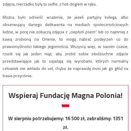
zdjęcia, nierzadko były to selfie, z hot-dogiem w ręku.
Można było odnieść wrażenie, że jeżeli partyjny kolega, albo
obserwujący danego delikwenta na mediach społecznościowych
ludzie, w porę nie zobaczą zdjęcia z „ciepłym psem” lub co najmniej z
kawą zrobioną na Orlenie, to mogą nabrać podejrzeń co do
prawomyślności takiego jegomościa. Wszyscy więc, w swoim czasie,
rzucili się jak jeden mąż, aby zrobić sobie słodziuchne zdjęcie
przedstawiające jak to zajadają się wyrobami, których normalny
człowiek nie wkłada do ust, chyba że naprawdę musi jak go głód na
trasie przyciśnie.
Wspieraj Fundację Magna Polonia!
W sierpniu potrzebujemy:
16 500
zł, zebraliśmy:
1351
zł.