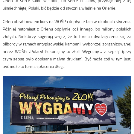
Orlen to serce samo w sobie, bo serce Polaków, przynajmniej z tej
uśmiechniętej Polski, bić będzie od stycznia właśnie na Orlenie.
Orlen obrał bowiem kurs na WOŚP i dopłynie tam w okolicach stycznia.
Później natomiast z Orlenu odpłynie coś innego, bo miliony polskich
złotych. Niektórzy sugerują wręcz, że to forma odwdzięczenia się za
bilbordy w ramach antypisowskiej kampanii wyborczej zorganizowanej
przez WOŚP: „Polacy! Pokonajmy to zło!!! Wygramy… z sepsą” (przy
czym sepsą było dopisane małym drukiem). Być może coś w tym jest,
być może to forma spłacenia długu.