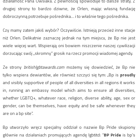
działalność Pana Owsiaka. Z pewnością spowoduje to dalsze straty. Z
drugiej strony to bardzo dziwne, że Orlen, mając własną fundację
dobroczynną potrzebuje pośrednika… i to właśnie tego pośrednika.
Czy mamy zatem jakiś wybór? Oczywiście. Istnieją przecież inne stacje
niż Orlen. Delikatnie zaznaczę jednak na tym miejscu, że Bp nie jest
wiele więcej wart. Wspierają oni bowiem niszczenie naszej cywilizacji
dorzucając swój „skromny” grosik na rzecz promocji wiadomej agendy.
Ze strony
britishlgbtawards.com
możemy się dowiedzieć, że Bp nie
tylko wspiera dewiantów, ale również szczyci się tym: „Bp is
proudly
and visibly supportive of people of all diversities in all regions it works
in, running an embassy model which aims to ensure all diversities,
whether LGBTQ+, whatever race, religion, diverse ability, age, sex or
gender, can be themselves, have equity and be safe whenever they
are on a bp site”.
Bp utworzyło wręcz specjalny oddział o nazwie Bp Pride
skupiony
głównie na działaniach promujących agendę lgbtitd: “
BP Pride
is bp’s