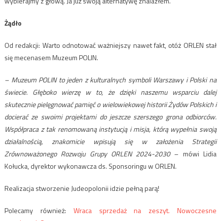
wybierajmy z głową. Ja już swoją alternatywę znalazłem.
Żądło
Od redakcji: Warto odnotować ważniejszy nawet fakt, otóż ORLEN stał
się mecenasem Muzeum POLIN.
– Muzeum POLIN to jeden z kulturalnych symboli Warszawy i Polski na
świecie. Głęboko wierzę w to, że dzięki naszemu wsparciu dalej
skutecznie pielęgnować pamięć o wielowiekowej historii Żydów Polskich i
docierać ze swoimi projektami do jeszcze szerszego grona odbiorców.
Współpraca z tak renomowaną instytucją i misja, którą wypełnia swoją
działalnością, znakomicie wpisują się w założenia Strategii
Zrównoważonego Rozwoju Grupy ORLEN 2024-2030
– mówi Lidia
Kołucka, dyrektor wykonawcza ds. Sponsoringu w ORLEN.
Realizacja stworzenie Judeopolonii idzie pełną parą!
Polecamy również:
Wraca sprzedaż na zeszyt. Nowoczesne