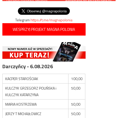
autostradą do stu razy tańszy
Ukrainie składzie amunicji –
niż w Polsce
wpisu
niesamowite filmy
Telegram
https://t.me/magnapolonia
WESPRZYJ PROJEKT MAGNA POLONIA
Darczyńcy - 6.08.2026
KACPER STAROŚCIAK
100,00
KULCZYK GRZEGORZ POLIŃSKA i
50,00
KULCZYK KATARZYNA
MARIA KOSTRZEWA
50,00
JERZY T MICHAJŁOWICZ
50,00