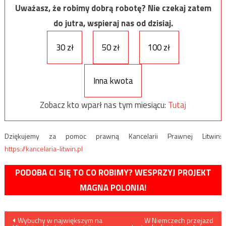
Uważasz, że robimy dobrą robotę? Nie czekaj zatem
do jutra, wspieraj nas od dzisiaj.
30 zł
50 zł
100 zł
Inna kwota
Zobacz kto wparł nas tym miesiącu:
Tutaj
Dziękujemy za pomoc prawną Kancelarii Prawnej Litwin:
https://kancelaria-litwin.pl
PODOBA CI SIĘ TO CO ROBIMY? WESPRZYJ PROJEKT
MAGNA POLONIA!
Nawigacja
Wybuchy w największym na
W Niemczech przejazd