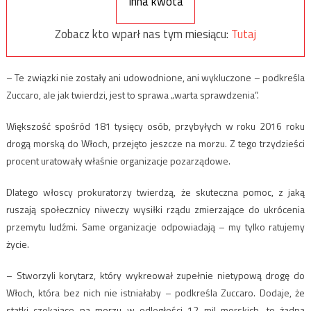
Inna kwota
Zobacz kto wparł nas tym miesiącu:
Tutaj
– Te związki nie zostały ani udowodnione, ani wykluczone – podkreśla
Zuccaro, ale jak twierdzi, jest to sprawa „warta sprawdzenia”.
Większość spośród 181 tysięcy osób, przybyłych w roku 2016 roku
drogą morską do Włoch, przejęto jeszcze na morzu. Z tego trzydzieści
procent uratowały właśnie organizacje pozarządowe.
Dlatego włoscy prokuratorzy twierdzą, że skuteczna pomoc, z jaką
ruszają społecznicy niweczy wysiłki rządu zmierzające do ukrócenia
przemytu ludźmi. Same organizacje odpowiadają – my tylko ratujemy
życie.
– Stworzyli korytarz, który wykreował zupełnie nietypową drogę do
Włoch, która bez nich nie istniałaby – podkreśla Zuccaro. Dodaje, że
statki czekające na morzu w odległości 12 mil morskich, to żadna