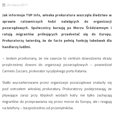
24 marca 2017
Jak informuje TVP Info, włoska prokuratura wszczęła śledztwo w
sprawie ratowniczych łodzi należących do organizacji
pozarządowych. Społecznicy kursują po Morzu Śródziemnym i
ratują migrantów próbujących przedostać się do Europy.
Prokuratorzy twierdzą, że de facto pełnią funkcję taksówek dla
handlarzy ludźmi.
– Jestem przekonany, że nie zawsze to centrum dowodzenia straży
przybrzeżnej dzwoni do organizacji pozarządowych – powiedział
Carmelo Zuccaro, prokurator sycylijskiego portu Katania.
Statki wyczarterowane przez organizacje pozarządowe znalazły się
pod ostrzałem włoskiej prokuratury. Prokuratorzy podejrzewają, że
pływające zaraz przy libijskich wodach kutry nie tylko zachęcają
migrantów do przeprawiania się przez morze do Europy, ale i reagują
na telefony – bezpośrednio od przemytników.