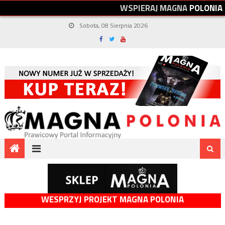
W
S
P
I
E
R
A
J
M
A
G
N
A
P
O
L
O
N
I
A
Sobota, 08 Sierpnia 2026
WESPRZYJ PROJEKT MAGNA POLONIA