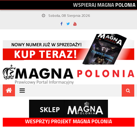
W
S
P
I
E
R
A
J
M
A
G
N
A
P
O
L
O
N
I
A
Sobota, 08 Sierpnia 2026
WESPRZYJ PROJEKT MAGNA POLONIA