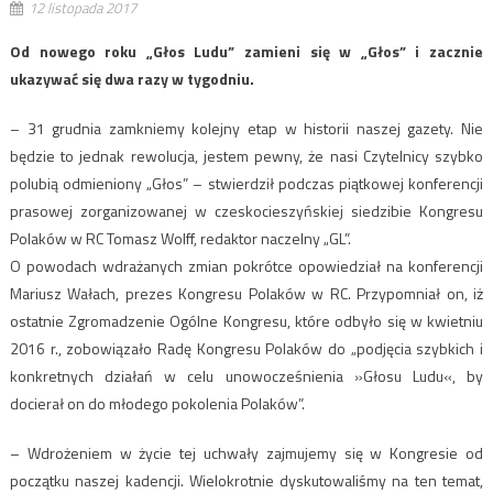
12 listopada 2017
Od nowego roku „Głos Ludu” zamieni się w „Głos” i zacznie
ukazywać się dwa razy w tygodniu.
– 31 grudnia zamkniemy kolejny etap w historii naszej gazety. Nie
będzie to jednak rewolucja, jestem pewny, że nasi Czytelnicy szybko
polubią odmieniony „Głos” – stwierdził podczas piątkowej konferencji
prasowej zorganizowanej w czeskocieszyńskiej siedzibie Kongresu
Polaków w RC Tomasz Wolff, redaktor naczelny „GL”.
O powodach wdrażanych zmian pokrótce opowiedział na konferencji
Mariusz Wałach, prezes Kongresu Polaków w RC. Przypomniał on, iż
ostatnie Zgromadzenie Ogólne Kongresu, które odbyło się w kwietniu
2016 r., zobowiązało Radę Kongresu Polaków do „podjęcia szybkich i
konkretnych działań w celu unowocześnienia »Głosu Ludu«, by
docierał on do młodego pokolenia Polaków”.
– Wdrożeniem w życie tej uchwały zajmujemy się w Kongresie od
początku naszej kadencji. Wielokrotnie dyskutowaliśmy na ten temat,