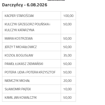
Darczyńcy - 6.08.2026
KACPER STAROŚCIAK
100,00
KULCZYK GRZEGORZ POLIŃSKA i
50,00
KULCZYK KATARZYNA
MARIA KOSTRZEWA
50,00
JERZY T MICHAJŁOWICZ
50,00
KOZIOŁ BOGUSŁAW
35,00
PAWEŁ ŁUKASZ ZIEMIAŃSKI
50,00
POTERA LIDIA i POTERA KRZYSZTOF
50,00
NIEMCZYK MICHAŁ
20,00
SŁAWOMIR PIĄTEK
10,00
KAMIL JAN KOWALCZYK
50,00